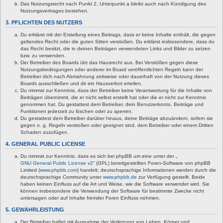
Das Nutzungsrecht nach Punkt 2, Unterpunkt a bleibt auch nach Kündigung des
Nutzungsvertrages bestehen.
3. PFLICHTEN DES NUTZERS
Du erklärst mit der Erstellung eines Beitrags, dass er keine Inhalte enthält, die gegen
geltendes Recht oder die guten Sitten verstoßen. Du erklärst insbesondere, dass du
das Recht besitzt, die in deinen Beiträgen verwendeten Links und Bilder zu setzen
bzw. zu verwenden.
Der Betreiber des Boards übt das Hausrecht aus. Bei Verstößen gegen diese
Nutzungsbedingungen oder anderer im Board veröffentlichten Regeln kann der
Betreiber dich nach Abmahnung zeitweise oder dauerhaft von der Nutzung dieses
Boards ausschließen und dir ein Hausverbot erteilen.
Du nimmst zur Kenntnis, dass der Betreiber keine Verantwortung für die Inhalte von
Beiträgen übernimmt, die er nicht selbst erstellt hat oder die er nicht zur Kenntnis
genommen hat. Du gestattest dem Betreiber, dein Benutzerkonto, Beiträge und
Funktionen jederzeit zu löschen oder zu sperren.
Du gestattest dem Betreiber darüber hinaus, deine Beiträge abzuändern, sofern sie
gegen o. g. Regeln verstoßen oder geeignet sind, dem Betreiber oder einem Dritten
Schaden zuzufügen.
4. GENERAL PUBLIC LICENSE
Du nimmst zur Kenntnis, dass es sich bei phpBB um eine unter der „
GNU General Public License v2
“ (GPL) bereitgestellten Foren-Software von phpBB
Limited (
www.phpbb.com
) handelt; deutschsprachige Informationen werden durch die
deutschsprachige Community unter
www.phpbb.de
zur Verfügung gestellt. Beide
haben keinen Einfluss auf die Art und Weise, wie die Software verwendet wird. Sie
können insbesondere die Verwendung der Software für bestimmte Zwecke nicht
untersagen oder auf Inhalte fremder Foren Einfluss nehmen.
5. GEWÄHRLEISTUNG
Der Betreiber haftet mit Ausnahme der Verletzung von Leben, Körper und