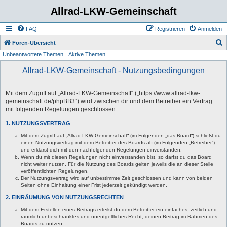
Allrad-LKW-Gemeinschaft
FAQ
Registrieren
Anmelden
S
Foren-Übersicht
Unbeantwortete Themen
Aktive Themen
u
c
Allrad-LKW-Gemeinschaft - Nutzungsbedingungen
h
e
Mit dem Zugriff auf „Allrad-LKW-Gemeinschaft“ („https://www.allrad-lkw-
gemeinschaft.de/phpBB3“) wird zwischen dir und dem Betreiber ein Vertrag
mit folgenden Regelungen geschlossen:
1. NUTZUNGSVERTRAG
Mit dem Zugriff auf „Allrad-LKW-Gemeinschaft“ (im Folgenden „das Board“) schließt du
einen Nutzungsvertrag mit dem Betreiber des Boards ab (im Folgenden „Betreiber“)
und erklärst dich mit den nachfolgenden Regelungen einverstanden.
Wenn du mit diesen Regelungen nicht einverstanden bist, so darfst du das Board
nicht weiter nutzen. Für die Nutzung des Boards gelten jeweils die an dieser Stelle
veröffentlichten Regelungen.
Der Nutzungsvertrag wird auf unbestimmte Zeit geschlossen und kann von beiden
Seiten ohne Einhaltung einer Frist jederzeit gekündigt werden.
2. EINRÄUMUNG VON NUTZUNGSRECHTEN
Mit dem Erstellen eines Beitrags erteilst du dem Betreiber ein einfaches, zeitlich und
räumlich unbeschränktes und unentgeltliches Recht, deinen Beitrag im Rahmen des
Boards zu nutzen.