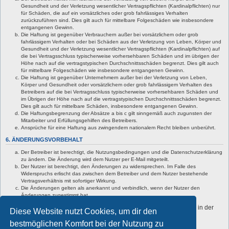
Gesundheit und der Verletzung wesentlicher Vertragspflichten (Kardinalpflichten) nur
für Schäden, die auf ein vorsätzliches oder grob fahrlässiges Verhalten
zurückzuführen sind. Dies gilt auch für mittelbare Folgeschäden wie insbesondere
entgangenen Gewinn.
Die Haftung ist gegenüber Verbrauchern außer bei vorsätzlichem oder grob
fahrlässigem Verhalten oder bei Schäden aus der Verletzung von Leben, Körper und
Gesundheit und der Verletzung wesentlicher Vertragspflichten (Kardinalpflichten) auf
die bei Vertragsschluss typischerweise vorhersehbaren Schäden und im übrigen der
Höhe nach auf die vertragstypischen Durchschnittsschäden begrenzt. Dies gilt auch
für mittelbare Folgeschäden wie insbesondere entgangenen Gewinn.
Die Haftung ist gegenüber Unternehmern außer bei der Verletzung von Leben,
Körper und Gesundheit oder vorsätzlichem oder grob fahrlässigem Verhalten des
Betreibers auf die bei Vertragsschluss typischerweise vorhersehbaren Schäden und
im Übrigen der Höhe nach auf die vertragstypischen Durchschnittsschäden begrenzt.
Dies gilt auch für mittelbare Schäden, insbesondere entgangenen Gewinn.
Die Haftungsbegrenzung der Absätze a bis c gilt sinngemäß auch zugunsten der
Mitarbeiter und Erfüllungsgehilfen des Betreibers.
Ansprüche für eine Haftung aus zwingendem nationalem Recht bleiben unberührt.
6. ÄNDERUNGSVORBEHALT
Der Betreiber ist berechtigt, die Nutzungsbedingungen und die Datenschutzerklärung
zu ändern. Die Änderung wird dem Nutzer per E-Mail mitgeteilt.
Der Nutzer ist berechtigt, den Änderungen zu widersprechen. Im Falle des
Widerspruchs erlischt das zwischen dem Betreiber und dem Nutzer bestehende
Vertragsverhältnis mit sofortiger Wirkung.
Die Änderungen gelten als anerkannt und verbindlich, wenn der Nutzer den
Änderungen zugestimmt hat.
Informationen über den Umgang mit deinen persönlichen Daten sind in der
Diese Website nutzt Cookies, um dir den
Datenschutzerklärung enthalten.
bestmöglichen Komfort bei der Nutzung zu