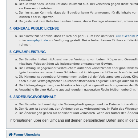
Der Betreiber des Boards übt das Hausrecht aus. Bei Verstößen gegen diese Nutzu
ein Hausverbot erteilen.
Du nimmst zur Kenntnis, dass der Betreiber keine Verantwortung für die Inhalte von 
löschen oder zu sperren.
Du gestattest dem Betreiber darüber hinaus, deine Beiträge abzuändern, sofern si
4. GENERAL PUBLIC LICENSE
Du nimmst zur Kenntnis, dass es sich bei phpBB um eine unter der „
GNU General Pu
unter
www.phpbb.de
zur Verfügung gestellt. Beide haben keinen Einfluss auf die A
nehmen.
5. GEWÄHRLEISTUNG
Der Betreiber haftet mit Ausnahme der Verletzung von Leben, Körper und Gesundheit u
mittelbare Folgeschäden wie insbesondere entgangenen Gewinn.
Die Haftung ist gegenüber Verbrauchern außer bei vorsätzlichem oder grob fahrläss
typischerweise vorhersehbaren Schäden und im übrigen der Höhe nach auf die vert
Die Haftung ist gegenüber Unternehmern außer bei der Verletzung von Leben, Körp
nach auf die vertragstypischen Durchschnittsschäden begrenzt. Dies gilt auch für
Die Haftungsbegrenzung der Absätze a bis c gilt sinngemäß auch zugunsten der Mita
Ansprüche für eine Haftung aus zwingendem nationalem Recht bleiben unberührt.
6. ÄNDERUNGSVORBEHALT
Der Betreiber ist berechtigt, die Nutzungsbedingungen und die Datenschutzerklärun
Der Nutzer ist berechtigt, den Änderungen zu widersprechen. Im Falle des Widerspr
Die Änderungen gelten als anerkannt und verbindlich, wenn der Nutzer den Änder
Informationen über den Umgang mit deinen persönlichen Daten sind in der D
Foren-Übersicht