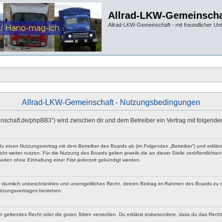
Allrad-LKW-Gemeinscha
Allrad-LKW-Gemeinschaft - mit freundlicher Un
Allrad-LKW-Gemeinschaft - Nutzungsbedingungen
einschaft.de/phpBB3“) wird zwischen dir und dem Betreiber ein Vertrag mit folgen
 du einen Nutzungsvertrag mit dem Betreiber des Boards ab (im Folgenden „Betreiber“) und erklä
ht weiter nutzen. Für die Nutzung des Boards gelten jeweils die an dieser Stelle veröffentlicht
iten ohne Einhaltung einer Frist jederzeit gekündigt werden.
 und räumlich unbeschränktes und unentgeltliches Recht, deinen Beitrag im Rahmen des Boards zu 
utzungsvertrages bestehen.
egen geltendes Recht oder die guten Sitten verstoßen. Du erklärst insbesondere, dass du das Rech