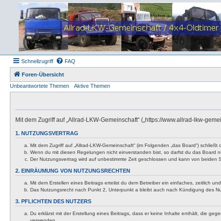
Schnellzugriff
FAQ
Foren-Übersicht
Unbeantwortete Themen
Aktive Themen
Mit dem Zugriff auf „Allrad-LKW-Gemeinschaft“ („https://www.allrad-lkw-gem
1. NUTZUNGSVERTRAG
Mit dem Zugriff auf „Allrad-LKW-Gemeinschaft“ (im Folgenden „das Board“) schließt
Wenn du mit diesen Regelungen nicht einverstanden bist, so darfst du das Board nic
Der Nutzungsvertrag wird auf unbestimmte Zeit geschlossen und kann von beiden Se
2. EINRÄUMUNG VON NUTZUNGSRECHTEN
Mit dem Erstellen eines Beitrags erteilst du dem Betreiber ein einfaches, zeitlich
Das Nutzungsrecht nach Punkt 2, Unterpunkt a bleibt auch nach Kündigung des N
3. PFLICHTEN DES NUTZERS
Du erklärst mit der Erstellung eines Beitrags, dass er keine Inhalte enthält, die g
verwenden.