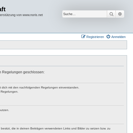
ft
Suche
Erwei
terstützung von www.noris.net
Registrieren
Anmelden
den Regelungen geschlossen:
rst dich mit den nachfolgenden Regelungen einverstanden.
en Regelungen.
nutzen.
t besitzt, die in deinen Beiträgen verwendeten Links und Bilder zu setzen bzw. zu