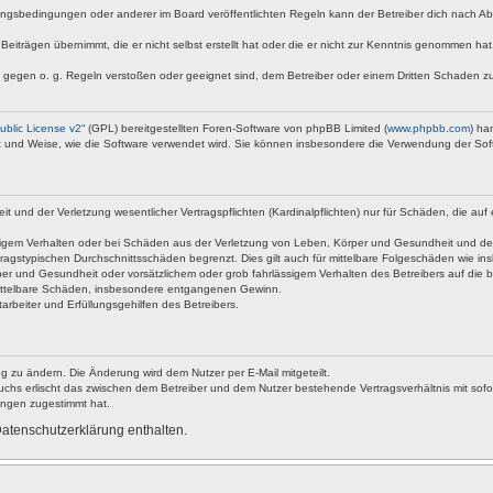
ngsbedingungen oder anderer im Board veröffentlichten Regeln kann der Betreiber dich nach A
Beiträgen übernimmt, die er nicht selbst erstellt hat oder die er nicht zur Kenntnis genommen ha
e gegen o. g. Regeln verstoßen oder geeignet sind, dem Betreiber oder einem Dritten Schaden z
blic License v2
“ (GPL) bereitgestellten Foren-Software von phpBB Limited (
www.phpbb.com
) ha
rt und Weise, wie die Software verwendet wird. Sie können insbesondere die Verwendung der Sof
nd der Verletzung wesentlicher Vertragspflichten (Kardinalpflichten) nur für Schäden, die auf ei
igem Verhalten oder bei Schäden aus der Verletzung von Leben, Körper und Gesundheit und der Ver
ragstypischen Durchschnittsschäden begrenzt. Dies gilt auch für mittelbare Folgeschäden wie 
er und Gesundheit oder vorsätzlichem oder grob fahrlässigem Verhalten des Betreibers auf die 
 mittelbare Schäden, insbesondere entgangenen Gewinn.
rbeiter und Erfüllungsgehilfen des Betreibers.
g zu ändern. Die Änderung wird dem Nutzer per E-Mail mitgeteilt.
uchs erlischt das zwischen dem Betreiber und dem Nutzer bestehende Vertragsverhältnis mit sofor
ungen zugestimmt hat.
atenschutzerklärung enthalten.