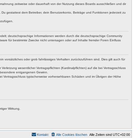
bmahnung zeitweise oder dauerhaft von der Nutzung dieses Boards ausschließen und dir
t. Du gestattest dem Betreiber, dein Benutzerkonto, Beiträge und Funktionen jederzeit zu
uzufügen.
ndelt; deutschsprachige Informationen werden durch die deutschsprachige Community
tware für bestimmte Zwecke nicht untersagen oder auf Inhalte fremder Foren Einfluss
n vorsätzliches oder grob fahrlässiges Verhalten zurückzuführen sind. Dies gilt auch für
letzung wesentlicher Vertragspflichten (Kardinalpflichten) auf die bei Vertragsschluss
insbesondere entgangenen Gewinn.
bei Vertragsschluss typischerweise vorhersehbaren Schäden und im Übrigen der Höhe
tiger Wirkung.
Kontakt
Alle Cookies löschen
Alle Zeiten sind
UTC+02:00