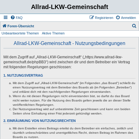
Allrad-LKW-Gemeinschaft
FAQ
Registrieren
Anmelden
S
Foren-Übersicht
Unbeantwortete Themen
Aktive Themen
u
c
Allrad-LKW-Gemeinschaft - Nutzungsbedingungen
h
e
Mit dem Zugriff auf „Allrad-LKW-Gemeinschaft“ („https://www.allrad-lkw-
gemeinschaft.de/phpBB3“) wird zwischen dir und dem Betreiber ein Vertrag
mit folgenden Regelungen geschlossen:
1. NUTZUNGSVERTRAG
Mit dem Zugriff auf „Allrad-LKW-Gemeinschaft“ (im Folgenden „das Board“) schließt du
einen Nutzungsvertrag mit dem Betreiber des Boards ab (im Folgenden „Betreiber“)
und erklärst dich mit den nachfolgenden Regelungen einverstanden.
Wenn du mit diesen Regelungen nicht einverstanden bist, so darfst du das Board
nicht weiter nutzen. Für die Nutzung des Boards gelten jeweils die an dieser Stelle
veröffentlichten Regelungen.
Der Nutzungsvertrag wird auf unbestimmte Zeit geschlossen und kann von beiden
Seiten ohne Einhaltung einer Frist jederzeit gekündigt werden.
2. EINRÄUMUNG VON NUTZUNGSRECHTEN
Mit dem Erstellen eines Beitrags erteilst du dem Betreiber ein einfaches, zeitlich und
räumlich unbeschränktes und unentgeltliches Recht, deinen Beitrag im Rahmen des
Boards zu nutzen.