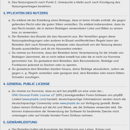
Das Nutzungsrecht nach Punkt 2, Unterpunkt a bleibt auch nach Kündigung des
Nutzungsvertrages bestehen.
3. PFLICHTEN DES NUTZERS
Du erklärst mit der Erstellung eines Beitrags, dass er keine Inhalte enthält, die gegen
geltendes Recht oder die guten Sitten verstoßen. Du erklärst insbesondere, dass du
das Recht besitzt, die in deinen Beiträgen verwendeten Links und Bilder zu setzen
bzw. zu verwenden.
Der Betreiber des Boards übt das Hausrecht aus. Bei Verstößen gegen diese
Nutzungsbedingungen oder anderer im Board veröffentlichten Regeln kann der
Betreiber dich nach Abmahnung zeitweise oder dauerhaft von der Nutzung dieses
Boards ausschließen und dir ein Hausverbot erteilen.
Du nimmst zur Kenntnis, dass der Betreiber keine Verantwortung für die Inhalte von
Beiträgen übernimmt, die er nicht selbst erstellt hat oder die er nicht zur Kenntnis
genommen hat. Du gestattest dem Betreiber, dein Benutzerkonto, Beiträge und
Funktionen jederzeit zu löschen oder zu sperren.
Du gestattest dem Betreiber darüber hinaus, deine Beiträge abzuändern, sofern sie
gegen o. g. Regeln verstoßen oder geeignet sind, dem Betreiber oder einem Dritten
Schaden zuzufügen.
4. GENERAL PUBLIC LICENSE
Du nimmst zur Kenntnis, dass es sich bei phpBB um eine unter der „
GNU General Public License v2
“ (GPL) bereitgestellten Foren-Software von phpBB
Limited (
www.phpbb.com
) handelt; deutschsprachige Informationen werden durch die
deutschsprachige Community unter
www.phpbb.de
zur Verfügung gestellt. Beide
haben keinen Einfluss auf die Art und Weise, wie die Software verwendet wird. Sie
können insbesondere die Verwendung der Software für bestimmte Zwecke nicht
untersagen oder auf Inhalte fremder Foren Einfluss nehmen.
5. GEWÄHRLEISTUNG
Der Betreiber haftet mit Ausnahme der Verletzung von Leben, Körper und