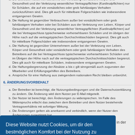
Gesundheit und der Verletzung wesentlicher Vertragspflichten (Kardinalpflichten) nur
für Schäden, die auf ein vorsätzliches oder grob fahrlässiges Verhalten
zurückzuführen sind. Dies gilt auch für mittelbare Folgeschäden wie insbesondere
entgangenen Gewinn.
Die Haftung ist gegenüber Verbrauchern außer bei vorsätzlichem oder grob
fahrlässigem Verhalten oder bei Schäden aus der Verletzung von Leben, Körper und
Gesundheit und der Verletzung wesentlicher Vertragspflichten (Kardinalpflichten) auf
die bei Vertragsschluss typischerweise vorhersehbaren Schäden und im übrigen der
Höhe nach auf die vertragstypischen Durchschnittsschäden begrenzt. Dies gilt auch
für mittelbare Folgeschäden wie insbesondere entgangenen Gewinn.
Die Haftung ist gegenüber Unternehmern außer bei der Verletzung von Leben,
Körper und Gesundheit oder vorsätzlichem oder grob fahrlässigem Verhalten des
Betreibers auf die bei Vertragsschluss typischerweise vorhersehbaren Schäden und
im Übrigen der Höhe nach auf die vertragstypischen Durchschnittsschäden begrenzt.
Dies gilt auch für mittelbare Schäden, insbesondere entgangenen Gewinn.
Die Haftungsbegrenzung der Absätze a bis c gilt sinngemäß auch zugunsten der
Mitarbeiter und Erfüllungsgehilfen des Betreibers.
Ansprüche für eine Haftung aus zwingendem nationalem Recht bleiben unberührt.
6. ÄNDERUNGSVORBEHALT
Der Betreiber ist berechtigt, die Nutzungsbedingungen und die Datenschutzerklärung
zu ändern. Die Änderung wird dem Nutzer per E-Mail mitgeteilt.
Der Nutzer ist berechtigt, den Änderungen zu widersprechen. Im Falle des
Widerspruchs erlischt das zwischen dem Betreiber und dem Nutzer bestehende
Vertragsverhältnis mit sofortiger Wirkung.
Die Änderungen gelten als anerkannt und verbindlich, wenn der Nutzer den
Änderungen zugestimmt hat.
Informationen über den Umgang mit deinen persönlichen Daten sind in der
Diese Website nutzt Cookies, um dir den
Datenschutzerklärung enthalten.
bestmöglichen Komfort bei der Nutzung zu