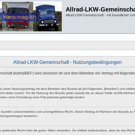
Allrad-LKW-Gemeinscha
Allrad-LKW-Gemeinschaft - mit freundlicher Un
Allrad-LKW-Gemeinschaft - Nutzungsbedingungen
einschaft.de/phpBB3“) wird zwischen dir und dem Betreiber ein Vertrag mit folgen
 du einen Nutzungsvertrag mit dem Betreiber des Boards ab (im Folgenden „Betreiber“) und erklä
ht weiter nutzen. Für die Nutzung des Boards gelten jeweils die an dieser Stelle veröffentlicht
iten ohne Einhaltung einer Frist jederzeit gekündigt werden.
 und räumlich unbeschränktes und unentgeltliches Recht, deinen Beitrag im Rahmen des Boards zu 
utzungsvertrages bestehen.
egen geltendes Recht oder die guten Sitten verstoßen. Du erklärst insbesondere, dass du das Rech