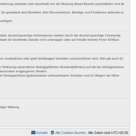
bmahnung zeitweise oder dauerhaft von der Nutzung dieses Boards ausschließen und dir
t. Du gestattest dem Betreiber, dein Benutzerkonto, Beiträge und Funktionen jederzeit zu
uzufügen.
ndelt; deutschsprachige Informationen werden durch die deutschsprachige Community
tware für bestimmte Zwecke nicht untersagen oder auf Inhalte fremder Foren Einfluss
n vorsätzliches oder grob fahrlässiges Verhalten zurückzuführen sind. Dies gilt auch für
letzung wesentlicher Vertragspflichten (Kardinalpflichten) auf die bei Vertragsschluss
insbesondere entgangenen Gewinn.
bei Vertragsschluss typischerweise vorhersehbaren Schäden und im Übrigen der Höhe
tiger Wirkung.
Kontakt
Alle Cookies löschen
Alle Zeiten sind
UTC+02:00