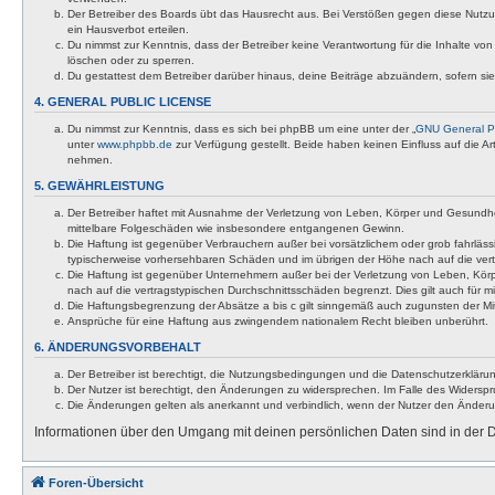
Der Betreiber des Boards übt das Hausrecht aus. Bei Verstößen gegen diese Nutzu
ein Hausverbot erteilen.
Du nimmst zur Kenntnis, dass der Betreiber keine Verantwortung für die Inhalte von 
löschen oder zu sperren.
Du gestattest dem Betreiber darüber hinaus, deine Beiträge abzuändern, sofern si
4. GENERAL PUBLIC LICENSE
Du nimmst zur Kenntnis, dass es sich bei phpBB um eine unter der „
GNU General Pu
unter
www.phpbb.de
zur Verfügung gestellt. Beide haben keinen Einfluss auf die A
nehmen.
5. GEWÄHRLEISTUNG
Der Betreiber haftet mit Ausnahme der Verletzung von Leben, Körper und Gesundheit u
mittelbare Folgeschäden wie insbesondere entgangenen Gewinn.
Die Haftung ist gegenüber Verbrauchern außer bei vorsätzlichem oder grob fahrläss
typischerweise vorhersehbaren Schäden und im übrigen der Höhe nach auf die vert
Die Haftung ist gegenüber Unternehmern außer bei der Verletzung von Leben, Körp
nach auf die vertragstypischen Durchschnittsschäden begrenzt. Dies gilt auch für
Die Haftungsbegrenzung der Absätze a bis c gilt sinngemäß auch zugunsten der Mita
Ansprüche für eine Haftung aus zwingendem nationalem Recht bleiben unberührt.
6. ÄNDERUNGSVORBEHALT
Der Betreiber ist berechtigt, die Nutzungsbedingungen und die Datenschutzerklärun
Der Nutzer ist berechtigt, den Änderungen zu widersprechen. Im Falle des Widerspr
Die Änderungen gelten als anerkannt und verbindlich, wenn der Nutzer den Änder
Informationen über den Umgang mit deinen persönlichen Daten sind in der D
Foren-Übersicht