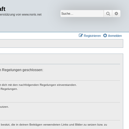
ft
Suche
Erwei
terstützung von www.noris.net
Registrieren
Anmelden
den Regelungen geschlossen:
rst dich mit den nachfolgenden Regelungen einverstanden.
en Regelungen.
nutzen.
t besitzt, die in deinen Beiträgen verwendeten Links und Bilder zu setzen bzw. zu