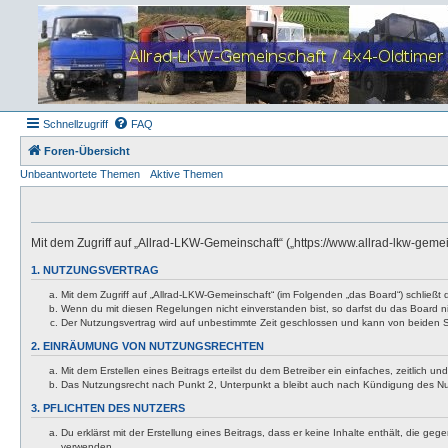
Schnellzugriff
FAQ
Foren-Übersicht
Unbeantwortete Themen
Aktive Themen
Mit dem Zugriff auf „Allrad-LKW-Gemeinschaft“ („https://www.allrad-lkw-gem
1. NUTZUNGSVERTRAG
Mit dem Zugriff auf „Allrad-LKW-Gemeinschaft“ (im Folgenden „das Board“) schließt
Wenn du mit diesen Regelungen nicht einverstanden bist, so darfst du das Board nic
Der Nutzungsvertrag wird auf unbestimmte Zeit geschlossen und kann von beiden Se
2. EINRÄUMUNG VON NUTZUNGSRECHTEN
Mit dem Erstellen eines Beitrags erteilst du dem Betreiber ein einfaches, zeitlich
Das Nutzungsrecht nach Punkt 2, Unterpunkt a bleibt auch nach Kündigung des N
3. PFLICHTEN DES NUTZERS
Du erklärst mit der Erstellung eines Beitrags, dass er keine Inhalte enthält, die g
verwenden.