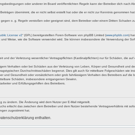
ngsbedingungen oder anderer im Board veröffentlichten Regeln kann der Betreiber dich nach A
Beiträgen übernimmt, die er nicht selbst erstellt hat oder die er nicht zur Kenntnis genommen ha
e gegen o. g. Regeln verstoßen oder geeignet sind, dem Betreiber oder einem Dritten Schaden z
blic License v2
“ (GPL) bereitgestellten Foren-Software von phpBB Limited (
www.phpbb.com
) ha
rt und Weise, wie die Software verwendet wird. Sie können insbesondere die Verwendung der Sof
nd der Verletzung wesentlicher Vertragspflichten (Kardinalpflichten) nur für Schäden, die auf ei
igem Verhalten oder bei Schäden aus der Verletzung von Leben, Körper und Gesundheit und der Ver
ragstypischen Durchschnittsschäden begrenzt. Dies gilt auch für mittelbare Folgeschäden wie 
er und Gesundheit oder vorsätzlichem oder grob fahrlässigem Verhalten des Betreibers auf die 
 mittelbare Schäden, insbesondere entgangenen Gewinn.
rbeiter und Erfüllungsgehilfen des Betreibers.
g zu ändern. Die Änderung wird dem Nutzer per E-Mail mitgeteilt.
uchs erlischt das zwischen dem Betreiber und dem Nutzer bestehende Vertragsverhältnis mit sofor
ungen zugestimmt hat.
atenschutzerklärung enthalten.