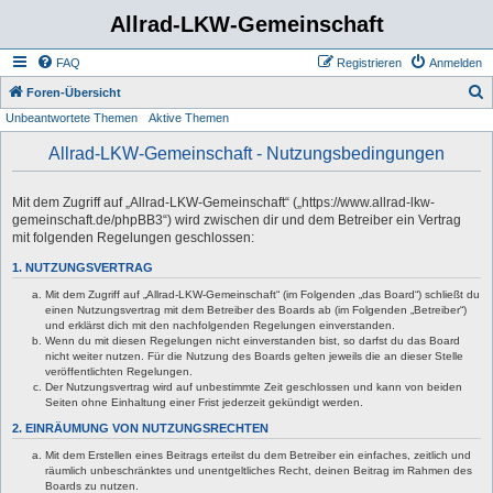
Allrad-LKW-Gemeinschaft
FAQ
Registrieren
Anmelden
S
Foren-Übersicht
Unbeantwortete Themen
Aktive Themen
u
c
Allrad-LKW-Gemeinschaft - Nutzungsbedingungen
h
e
Mit dem Zugriff auf „Allrad-LKW-Gemeinschaft“ („https://www.allrad-lkw-
gemeinschaft.de/phpBB3“) wird zwischen dir und dem Betreiber ein Vertrag
mit folgenden Regelungen geschlossen:
1. NUTZUNGSVERTRAG
Mit dem Zugriff auf „Allrad-LKW-Gemeinschaft“ (im Folgenden „das Board“) schließt du
einen Nutzungsvertrag mit dem Betreiber des Boards ab (im Folgenden „Betreiber“)
und erklärst dich mit den nachfolgenden Regelungen einverstanden.
Wenn du mit diesen Regelungen nicht einverstanden bist, so darfst du das Board
nicht weiter nutzen. Für die Nutzung des Boards gelten jeweils die an dieser Stelle
veröffentlichten Regelungen.
Der Nutzungsvertrag wird auf unbestimmte Zeit geschlossen und kann von beiden
Seiten ohne Einhaltung einer Frist jederzeit gekündigt werden.
2. EINRÄUMUNG VON NUTZUNGSRECHTEN
Mit dem Erstellen eines Beitrags erteilst du dem Betreiber ein einfaches, zeitlich und
räumlich unbeschränktes und unentgeltliches Recht, deinen Beitrag im Rahmen des
Boards zu nutzen.