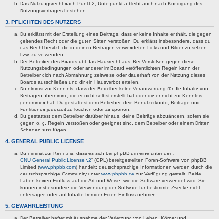
Das Nutzungsrecht nach Punkt 2, Unterpunkt a bleibt auch nach Kündigung des
Nutzungsvertrages bestehen.
3. PFLICHTEN DES NUTZERS
Du erklärst mit der Erstellung eines Beitrags, dass er keine Inhalte enthält, die gegen
geltendes Recht oder die guten Sitten verstoßen. Du erklärst insbesondere, dass du
das Recht besitzt, die in deinen Beiträgen verwendeten Links und Bilder zu setzen
bzw. zu verwenden.
Der Betreiber des Boards übt das Hausrecht aus. Bei Verstößen gegen diese
Nutzungsbedingungen oder anderer im Board veröffentlichten Regeln kann der
Betreiber dich nach Abmahnung zeitweise oder dauerhaft von der Nutzung dieses
Boards ausschließen und dir ein Hausverbot erteilen.
Du nimmst zur Kenntnis, dass der Betreiber keine Verantwortung für die Inhalte von
Beiträgen übernimmt, die er nicht selbst erstellt hat oder die er nicht zur Kenntnis
genommen hat. Du gestattest dem Betreiber, dein Benutzerkonto, Beiträge und
Funktionen jederzeit zu löschen oder zu sperren.
Du gestattest dem Betreiber darüber hinaus, deine Beiträge abzuändern, sofern sie
gegen o. g. Regeln verstoßen oder geeignet sind, dem Betreiber oder einem Dritten
Schaden zuzufügen.
4. GENERAL PUBLIC LICENSE
Du nimmst zur Kenntnis, dass es sich bei phpBB um eine unter der „
GNU General Public License v2
“ (GPL) bereitgestellten Foren-Software von phpBB
Limited (
www.phpbb.com
) handelt; deutschsprachige Informationen werden durch die
deutschsprachige Community unter
www.phpbb.de
zur Verfügung gestellt. Beide
haben keinen Einfluss auf die Art und Weise, wie die Software verwendet wird. Sie
können insbesondere die Verwendung der Software für bestimmte Zwecke nicht
untersagen oder auf Inhalte fremder Foren Einfluss nehmen.
5. GEWÄHRLEISTUNG
Der Betreiber haftet mit Ausnahme der Verletzung von Leben, Körper und