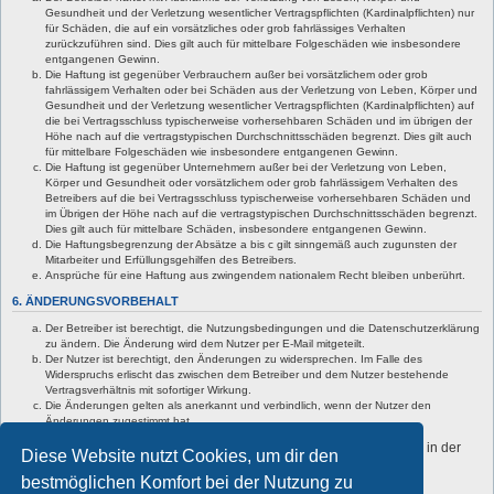
Gesundheit und der Verletzung wesentlicher Vertragspflichten (Kardinalpflichten) nur
für Schäden, die auf ein vorsätzliches oder grob fahrlässiges Verhalten
zurückzuführen sind. Dies gilt auch für mittelbare Folgeschäden wie insbesondere
entgangenen Gewinn.
Die Haftung ist gegenüber Verbrauchern außer bei vorsätzlichem oder grob
fahrlässigem Verhalten oder bei Schäden aus der Verletzung von Leben, Körper und
Gesundheit und der Verletzung wesentlicher Vertragspflichten (Kardinalpflichten) auf
die bei Vertragsschluss typischerweise vorhersehbaren Schäden und im übrigen der
Höhe nach auf die vertragstypischen Durchschnittsschäden begrenzt. Dies gilt auch
für mittelbare Folgeschäden wie insbesondere entgangenen Gewinn.
Die Haftung ist gegenüber Unternehmern außer bei der Verletzung von Leben,
Körper und Gesundheit oder vorsätzlichem oder grob fahrlässigem Verhalten des
Betreibers auf die bei Vertragsschluss typischerweise vorhersehbaren Schäden und
im Übrigen der Höhe nach auf die vertragstypischen Durchschnittsschäden begrenzt.
Dies gilt auch für mittelbare Schäden, insbesondere entgangenen Gewinn.
Die Haftungsbegrenzung der Absätze a bis c gilt sinngemäß auch zugunsten der
Mitarbeiter und Erfüllungsgehilfen des Betreibers.
Ansprüche für eine Haftung aus zwingendem nationalem Recht bleiben unberührt.
6. ÄNDERUNGSVORBEHALT
Der Betreiber ist berechtigt, die Nutzungsbedingungen und die Datenschutzerklärung
zu ändern. Die Änderung wird dem Nutzer per E-Mail mitgeteilt.
Der Nutzer ist berechtigt, den Änderungen zu widersprechen. Im Falle des
Widerspruchs erlischt das zwischen dem Betreiber und dem Nutzer bestehende
Vertragsverhältnis mit sofortiger Wirkung.
Die Änderungen gelten als anerkannt und verbindlich, wenn der Nutzer den
Änderungen zugestimmt hat.
Informationen über den Umgang mit deinen persönlichen Daten sind in der
Diese Website nutzt Cookies, um dir den
Datenschutzerklärung enthalten.
bestmöglichen Komfort bei der Nutzung zu