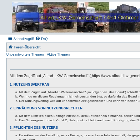
Schnellzugriff
FAQ
Foren-Übersicht
Unbeantwortete Themen
Aktive Themen
Mit dem Zugriff auf „Allrad-LKW-Gemeinschaft“ („https://www.allrad-lkw-gem
1. NUTZUNGSVERTRAG
Mit dem Zugriff auf „Allrad-LKW-Gemeinschaft“ (im Folgenden „das Board“) schließt
Wenn du mit diesen Regelungen nicht einverstanden bist, so darfst du das Board nic
Der Nutzungsvertrag wird auf unbestimmte Zeit geschlossen und kann von beiden Se
2. EINRÄUMUNG VON NUTZUNGSRECHTEN
Mit dem Erstellen eines Beitrags erteilst du dem Betreiber ein einfaches, zeitlich
Das Nutzungsrecht nach Punkt 2, Unterpunkt a bleibt auch nach Kündigung des N
3. PFLICHTEN DES NUTZERS
Du erklärst mit der Erstellung eines Beitrags, dass er keine Inhalte enthält, die g
verwenden.