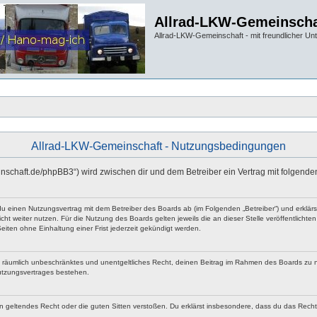
Allrad-LKW-Gemeinscha
Allrad-LKW-Gemeinschaft - mit freundlicher Un
Allrad-LKW-Gemeinschaft - Nutzungsbedingungen
einschaft.de/phpBB3“) wird zwischen dir und dem Betreiber ein Vertrag mit folgen
 du einen Nutzungsvertrag mit dem Betreiber des Boards ab (im Folgenden „Betreiber“) und erklä
ht weiter nutzen. Für die Nutzung des Boards gelten jeweils die an dieser Stelle veröffentlicht
iten ohne Einhaltung einer Frist jederzeit gekündigt werden.
 und räumlich unbeschränktes und unentgeltliches Recht, deinen Beitrag im Rahmen des Boards zu 
utzungsvertrages bestehen.
egen geltendes Recht oder die guten Sitten verstoßen. Du erklärst insbesondere, dass du das Rech