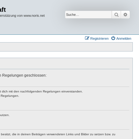
ft
Suche
Erwei
terstützung von www.noris.net
Registrieren
Anmelden
den Regelungen geschlossen:
rst dich mit den nachfolgenden Regelungen einverstanden.
en Regelungen.
nutzen.
t besitzt, die in deinen Beiträgen verwendeten Links und Bilder zu setzen bzw. zu