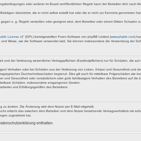
ngsbedingungen oder anderer im Board veröffentlichten Regeln kann der Betreiber dich nach A
Beiträgen übernimmt, die er nicht selbst erstellt hat oder die er nicht zur Kenntnis genommen ha
e gegen o. g. Regeln verstoßen oder geeignet sind, dem Betreiber oder einem Dritten Schaden z
blic License v2
“ (GPL) bereitgestellten Foren-Software von phpBB Limited (
www.phpbb.com
) ha
rt und Weise, wie die Software verwendet wird. Sie können insbesondere die Verwendung der Sof
nd der Verletzung wesentlicher Vertragspflichten (Kardinalpflichten) nur für Schäden, die auf ei
igem Verhalten oder bei Schäden aus der Verletzung von Leben, Körper und Gesundheit und der Ver
ragstypischen Durchschnittsschäden begrenzt. Dies gilt auch für mittelbare Folgeschäden wie 
er und Gesundheit oder vorsätzlichem oder grob fahrlässigem Verhalten des Betreibers auf die 
 mittelbare Schäden, insbesondere entgangenen Gewinn.
rbeiter und Erfüllungsgehilfen des Betreibers.
g zu ändern. Die Änderung wird dem Nutzer per E-Mail mitgeteilt.
uchs erlischt das zwischen dem Betreiber und dem Nutzer bestehende Vertragsverhältnis mit sofor
ungen zugestimmt hat.
atenschutzerklärung enthalten.