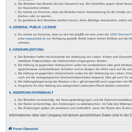
Der Betreiber des Boards übt das Hausrecht aus. Bei Verstößen gegen diese Nutzu
ein Hausverbot erteilen.
Du nimmst zur Kenntnis, dass der Betreiber keine Verantwortung für die Inhalte von 
löschen oder zu sperren.
Du gestattest dem Betreiber darüber hinaus, deine Beiträge abzuändern, sofern si
4. GENERAL PUBLIC LICENSE
Du nimmst zur Kenntnis, dass es sich bei phpBB um eine unter der „
GNU General Pu
unter
www.phpbb.de
zur Verfügung gestellt. Beide haben keinen Einfluss auf die A
nehmen.
5. GEWÄHRLEISTUNG
Der Betreiber haftet mit Ausnahme der Verletzung von Leben, Körper und Gesundheit u
mittelbare Folgeschäden wie insbesondere entgangenen Gewinn.
Die Haftung ist gegenüber Verbrauchern außer bei vorsätzlichem oder grob fahrläss
typischerweise vorhersehbaren Schäden und im übrigen der Höhe nach auf die vert
Die Haftung ist gegenüber Unternehmern außer bei der Verletzung von Leben, Körp
nach auf die vertragstypischen Durchschnittsschäden begrenzt. Dies gilt auch für
Die Haftungsbegrenzung der Absätze a bis c gilt sinngemäß auch zugunsten der Mita
Ansprüche für eine Haftung aus zwingendem nationalem Recht bleiben unberührt.
6. ÄNDERUNGSVORBEHALT
Der Betreiber ist berechtigt, die Nutzungsbedingungen und die Datenschutzerklärun
Der Nutzer ist berechtigt, den Änderungen zu widersprechen. Im Falle des Widerspr
Die Änderungen gelten als anerkannt und verbindlich, wenn der Nutzer den Änder
Informationen über den Umgang mit deinen persönlichen Daten sind in der D
Foren-Übersicht