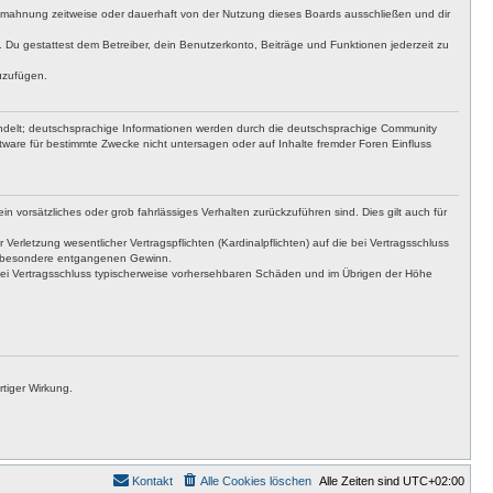
bmahnung zeitweise oder dauerhaft von der Nutzung dieses Boards ausschließen und dir
t. Du gestattest dem Betreiber, dein Benutzerkonto, Beiträge und Funktionen jederzeit zu
uzufügen.
ndelt; deutschsprachige Informationen werden durch die deutschsprachige Community
tware für bestimmte Zwecke nicht untersagen oder auf Inhalte fremder Foren Einfluss
n vorsätzliches oder grob fahrlässiges Verhalten zurückzuführen sind. Dies gilt auch für
letzung wesentlicher Vertragspflichten (Kardinalpflichten) auf die bei Vertragsschluss
insbesondere entgangenen Gewinn.
bei Vertragsschluss typischerweise vorhersehbaren Schäden und im Übrigen der Höhe
tiger Wirkung.
Kontakt
Alle Cookies löschen
Alle Zeiten sind
UTC+02:00