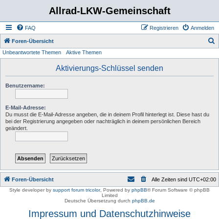
Allrad-LKW-Gemeinschaft
FAQ
Registrieren
Anmelden
S
Foren-Übersicht
Unbeantwortete Themen
Aktive Themen
u
c
Aktivierungs-Schlüssel senden
h
Benutzername:
e
E-Mail-Adresse:
Du musst die E-Mail-Adresse angeben, die in deinem Profil hinterlegt ist. Diese hast du
bei der Registrierung angegeben oder nachträglich in deinem persönlichen Bereich
geändert.
Foren-Übersicht
Alle Zeiten sind
UTC+02:00
Style developer by
support forum tricolor
,
Powered by
phpBB
® Forum Software © phpBB
Limited
Deutsche Übersetzung durch
phpBB.de
Impressum und Datenschutzhinweise