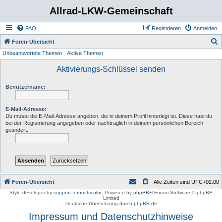
Allrad-LKW-Gemeinschaft
FAQ
Registrieren
Anmelden
S
Foren-Übersicht
Unbeantwortete Themen
Aktive Themen
u
c
Aktivierungs-Schlüssel senden
h
Benutzername:
e
E-Mail-Adresse:
Du musst die E-Mail-Adresse angeben, die in deinem Profil hinterlegt ist. Diese hast du
bei der Registrierung angegeben oder nachträglich in deinem persönlichen Bereich
geändert.
Foren-Übersicht
Alle Zeiten sind
UTC+02:00
Style developer by
support forum tricolor
,
Powered by
phpBB
® Forum Software © phpBB
Limited
Deutsche Übersetzung durch
phpBB.de
Impressum und Datenschutzhinweise