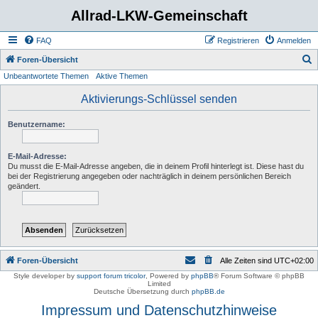
Allrad-LKW-Gemeinschaft
FAQ
Registrieren
Anmelden
S
Foren-Übersicht
Unbeantwortete Themen
Aktive Themen
u
c
Aktivierungs-Schlüssel senden
h
Benutzername:
e
E-Mail-Adresse:
Du musst die E-Mail-Adresse angeben, die in deinem Profil hinterlegt ist. Diese hast du
bei der Registrierung angegeben oder nachträglich in deinem persönlichen Bereich
geändert.
Foren-Übersicht
Alle Zeiten sind
UTC+02:00
Style developer by
support forum tricolor
,
Powered by
phpBB
® Forum Software © phpBB
Limited
Deutsche Übersetzung durch
phpBB.de
Impressum und Datenschutzhinweise