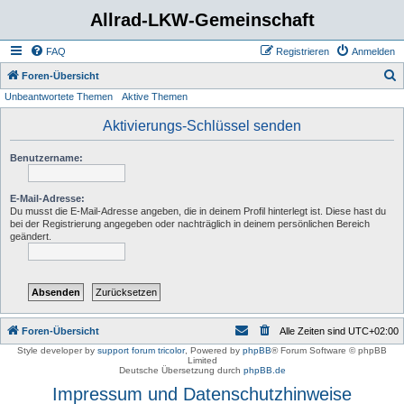
Allrad-LKW-Gemeinschaft
FAQ
Registrieren
Anmelden
S
Foren-Übersicht
Unbeantwortete Themen
Aktive Themen
u
c
Aktivierungs-Schlüssel senden
h
Benutzername:
e
E-Mail-Adresse:
Du musst die E-Mail-Adresse angeben, die in deinem Profil hinterlegt ist. Diese hast du
bei der Registrierung angegeben oder nachträglich in deinem persönlichen Bereich
geändert.
Foren-Übersicht
Alle Zeiten sind
UTC+02:00
Style developer by
support forum tricolor
,
Powered by
phpBB
® Forum Software © phpBB
Limited
Deutsche Übersetzung durch
phpBB.de
Impressum und Datenschutzhinweise