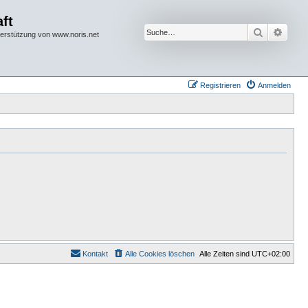
ft
Suche
Erwei
terstützung von www.noris.net
Registrieren
Anmelden
Kontakt
Alle Cookies löschen
Alle Zeiten sind
UTC+02:00