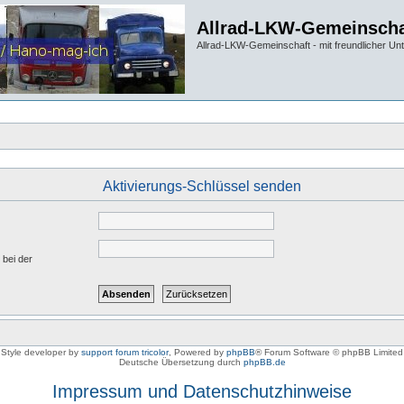
Allrad-LKW-Gemeinscha
Allrad-LKW-Gemeinschaft - mit freundlicher Un
Aktivierungs-Schlüssel senden
 bei der
Style developer by
support forum tricolor
,
Powered by
phpBB
® Forum Software © phpBB Limited
Deutsche Übersetzung durch
phpBB.de
Impressum und Datenschutzhinweise