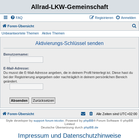
Allrad-LKW-Gemeinschaft
FAQ
Registrieren
Anmelden
S
Foren-Übersicht
Unbeantwortete Themen
Aktive Themen
u
c
Aktivierungs-Schlüssel senden
h
Benutzername:
e
E-Mail-Adresse:
Du musst die E-Mail-Adresse angeben, die in deinem Profil hinterlegt ist. Diese hast du
bei der Registrierung angegeben oder nachträglich in deinem persönlichen Bereich
geändert.
Foren-Übersicht
Alle Zeiten sind
UTC+02:00
Style developer by
support forum tricolor
,
Powered by
phpBB
® Forum Software © phpBB
Limited
Deutsche Übersetzung durch
phpBB.de
Impressum und Datenschutzhinweise