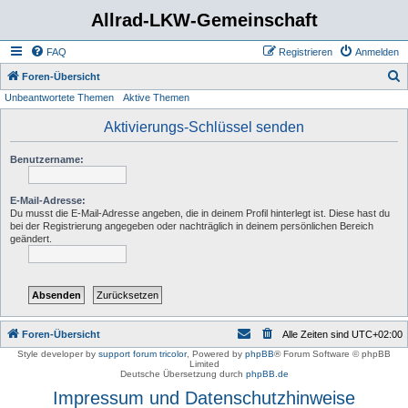
Allrad-LKW-Gemeinschaft
FAQ
Registrieren
Anmelden
S
Foren-Übersicht
Unbeantwortete Themen
Aktive Themen
u
c
Aktivierungs-Schlüssel senden
h
Benutzername:
e
E-Mail-Adresse:
Du musst die E-Mail-Adresse angeben, die in deinem Profil hinterlegt ist. Diese hast du
bei der Registrierung angegeben oder nachträglich in deinem persönlichen Bereich
geändert.
Foren-Übersicht
Alle Zeiten sind
UTC+02:00
Style developer by
support forum tricolor
,
Powered by
phpBB
® Forum Software © phpBB
Limited
Deutsche Übersetzung durch
phpBB.de
Impressum und Datenschutzhinweise