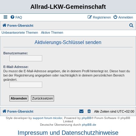
Allrad-LKW-Gemeinschaft
FAQ
Registrieren
Anmelden
S
Foren-Übersicht
Unbeantwortete Themen
Aktive Themen
u
c
Aktivierungs-Schlüssel senden
h
Benutzername:
e
E-Mail-Adresse:
Du musst die E-Mail-Adresse angeben, die in deinem Profil hinterlegt ist. Diese hast du
bei der Registrierung angegeben oder nachträglich in deinem persönlichen Bereich
geändert.
Foren-Übersicht
Alle Zeiten sind
UTC+02:00
Style developer by
support forum tricolor
,
Powered by
phpBB
® Forum Software © phpBB
Limited
Deutsche Übersetzung durch
phpBB.de
Impressum und Datenschutzhinweise