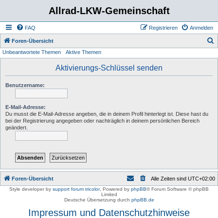
Allrad-LKW-Gemeinschaft
FAQ
Registrieren
Anmelden
S
Foren-Übersicht
Unbeantwortete Themen
Aktive Themen
u
c
Aktivierungs-Schlüssel senden
h
Benutzername:
e
E-Mail-Adresse:
Du musst die E-Mail-Adresse angeben, die in deinem Profil hinterlegt ist. Diese hast du
bei der Registrierung angegeben oder nachträglich in deinem persönlichen Bereich
geändert.
Foren-Übersicht
Alle Zeiten sind
UTC+02:00
Style developer by
support forum tricolor
,
Powered by
phpBB
® Forum Software © phpBB
Limited
Deutsche Übersetzung durch
phpBB.de
Impressum und Datenschutzhinweise