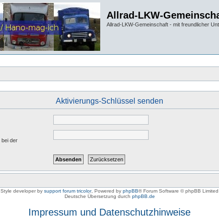
Allrad-LKW-Gemeinscha
Allrad-LKW-Gemeinschaft - mit freundlicher Un
Aktivierungs-Schlüssel senden
 bei der
Style developer by
support forum tricolor
,
Powered by
phpBB
® Forum Software © phpBB Limited
Deutsche Übersetzung durch
phpBB.de
Impressum und Datenschutzhinweise