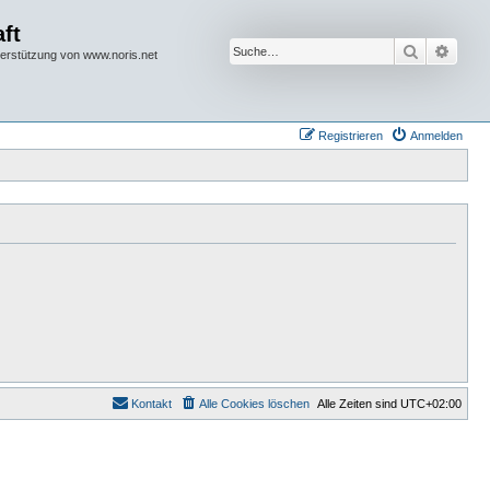
ft
Suche
Erwei
terstützung von www.noris.net
Registrieren
Anmelden
Kontakt
Alle Cookies löschen
Alle Zeiten sind
UTC+02:00