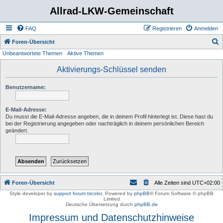
Allrad-LKW-Gemeinschaft
FAQ
Registrieren
Anmelden
S
Foren-Übersicht
Unbeantwortete Themen
Aktive Themen
u
c
Aktivierungs-Schlüssel senden
h
Benutzername:
e
E-Mail-Adresse:
Du musst die E-Mail-Adresse angeben, die in deinem Profil hinterlegt ist. Diese hast du
bei der Registrierung angegeben oder nachträglich in deinem persönlichen Bereich
geändert.
Foren-Übersicht
Alle Zeiten sind
UTC+02:00
Style developer by
support forum tricolor
,
Powered by
phpBB
® Forum Software © phpBB
Limited
Deutsche Übersetzung durch
phpBB.de
Impressum und Datenschutzhinweise