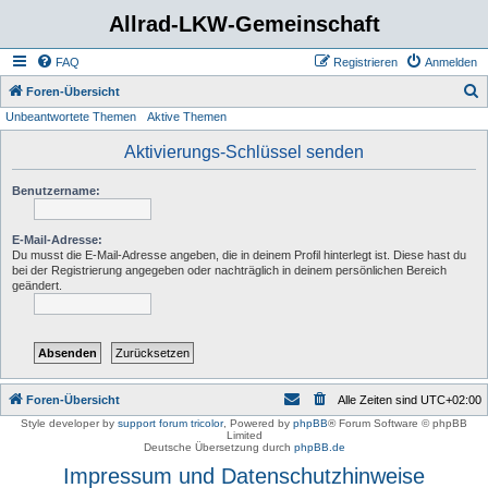
Allrad-LKW-Gemeinschaft
FAQ
Registrieren
Anmelden
S
Foren-Übersicht
Unbeantwortete Themen
Aktive Themen
u
c
Aktivierungs-Schlüssel senden
h
Benutzername:
e
E-Mail-Adresse:
Du musst die E-Mail-Adresse angeben, die in deinem Profil hinterlegt ist. Diese hast du
bei der Registrierung angegeben oder nachträglich in deinem persönlichen Bereich
geändert.
Foren-Übersicht
Alle Zeiten sind
UTC+02:00
Style developer by
support forum tricolor
,
Powered by
phpBB
® Forum Software © phpBB
Limited
Deutsche Übersetzung durch
phpBB.de
Impressum und Datenschutzhinweise