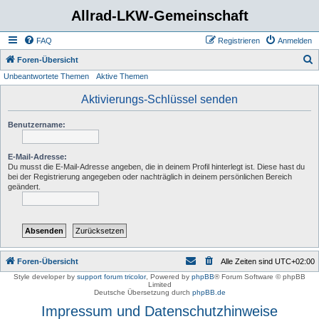
Allrad-LKW-Gemeinschaft
FAQ
Registrieren
Anmelden
S
Foren-Übersicht
Unbeantwortete Themen
Aktive Themen
u
c
Aktivierungs-Schlüssel senden
h
Benutzername:
e
E-Mail-Adresse:
Du musst die E-Mail-Adresse angeben, die in deinem Profil hinterlegt ist. Diese hast du
bei der Registrierung angegeben oder nachträglich in deinem persönlichen Bereich
geändert.
Foren-Übersicht
Alle Zeiten sind
UTC+02:00
Style developer by
support forum tricolor
,
Powered by
phpBB
® Forum Software © phpBB
Limited
Deutsche Übersetzung durch
phpBB.de
Impressum und Datenschutzhinweise