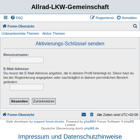
Allrad-LKW-Gemeinschaft
FAQ
Registrieren
Anmelden
S
Foren-Übersicht
Unbeantwortete Themen
Aktive Themen
u
c
Aktivierungs-Schlüssel senden
h
Benutzername:
e
E-Mail-Adresse:
Du musst die E-Mail-Adresse angeben, die in deinem Profil hinterlegt ist. Diese hast du
bei der Registrierung angegeben oder nachträglich in deinem persönlichen Bereich
geändert.
Foren-Übersicht
Alle Zeiten sind
UTC+02:00
Style developer by
support forum tricolor
,
Powered by
phpBB
® Forum Software © phpBB
Limited
Deutsche Übersetzung durch
phpBB.de
Impressum und Datenschutzhinweise