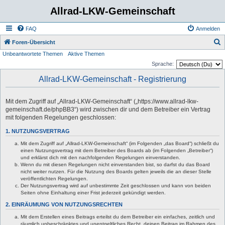
Allrad-LKW-Gemeinschaft
FAQ
Anmelden
S
Foren-Übersicht
Unbeantwortete Themen
Aktive Themen
u
Sprache:
c
Allrad-LKW-Gemeinschaft - Registrierung
h
e
Mit dem Zugriff auf „Allrad-LKW-Gemeinschaft“ („https://www.allrad-lkw-
gemeinschaft.de/phpBB3“) wird zwischen dir und dem Betreiber ein Vertrag
mit folgenden Regelungen geschlossen:
1. NUTZUNGSVERTRAG
Mit dem Zugriff auf „Allrad-LKW-Gemeinschaft“ (im Folgenden „das Board“) schließt du
einen Nutzungsvertrag mit dem Betreiber des Boards ab (im Folgenden „Betreiber“)
und erklärst dich mit den nachfolgenden Regelungen einverstanden.
Wenn du mit diesen Regelungen nicht einverstanden bist, so darfst du das Board
nicht weiter nutzen. Für die Nutzung des Boards gelten jeweils die an dieser Stelle
veröffentlichten Regelungen.
Der Nutzungsvertrag wird auf unbestimmte Zeit geschlossen und kann von beiden
Seiten ohne Einhaltung einer Frist jederzeit gekündigt werden.
2. EINRÄUMUNG VON NUTZUNGSRECHTEN
Mit dem Erstellen eines Beitrags erteilst du dem Betreiber ein einfaches, zeitlich und
räumlich unbeschränktes und unentgeltliches Recht, deinen Beitrag im Rahmen des