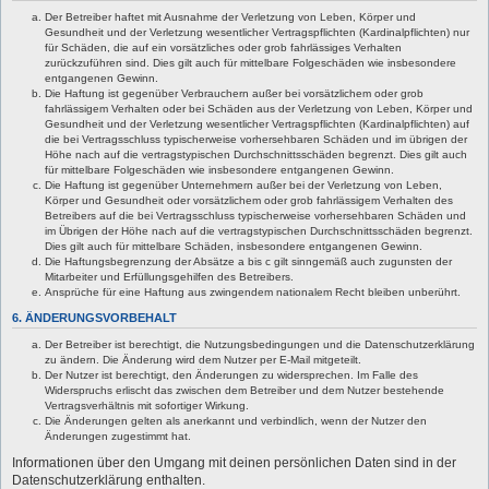
Der Betreiber haftet mit Ausnahme der Verletzung von Leben, Körper und
Gesundheit und der Verletzung wesentlicher Vertragspflichten (Kardinalpflichten) nur
für Schäden, die auf ein vorsätzliches oder grob fahrlässiges Verhalten
zurückzuführen sind. Dies gilt auch für mittelbare Folgeschäden wie insbesondere
entgangenen Gewinn.
Die Haftung ist gegenüber Verbrauchern außer bei vorsätzlichem oder grob
fahrlässigem Verhalten oder bei Schäden aus der Verletzung von Leben, Körper und
Gesundheit und der Verletzung wesentlicher Vertragspflichten (Kardinalpflichten) auf
die bei Vertragsschluss typischerweise vorhersehbaren Schäden und im übrigen der
Höhe nach auf die vertragstypischen Durchschnittsschäden begrenzt. Dies gilt auch
für mittelbare Folgeschäden wie insbesondere entgangenen Gewinn.
Die Haftung ist gegenüber Unternehmern außer bei der Verletzung von Leben,
Körper und Gesundheit oder vorsätzlichem oder grob fahrlässigem Verhalten des
Betreibers auf die bei Vertragsschluss typischerweise vorhersehbaren Schäden und
im Übrigen der Höhe nach auf die vertragstypischen Durchschnittsschäden begrenzt.
Dies gilt auch für mittelbare Schäden, insbesondere entgangenen Gewinn.
Die Haftungsbegrenzung der Absätze a bis c gilt sinngemäß auch zugunsten der
Mitarbeiter und Erfüllungsgehilfen des Betreibers.
Ansprüche für eine Haftung aus zwingendem nationalem Recht bleiben unberührt.
6. ÄNDERUNGSVORBEHALT
Der Betreiber ist berechtigt, die Nutzungsbedingungen und die Datenschutzerklärung
zu ändern. Die Änderung wird dem Nutzer per E-Mail mitgeteilt.
Der Nutzer ist berechtigt, den Änderungen zu widersprechen. Im Falle des
Widerspruchs erlischt das zwischen dem Betreiber und dem Nutzer bestehende
Vertragsverhältnis mit sofortiger Wirkung.
Die Änderungen gelten als anerkannt und verbindlich, wenn der Nutzer den
Änderungen zugestimmt hat.
Informationen über den Umgang mit deinen persönlichen Daten sind in der
Datenschutzerklärung enthalten.