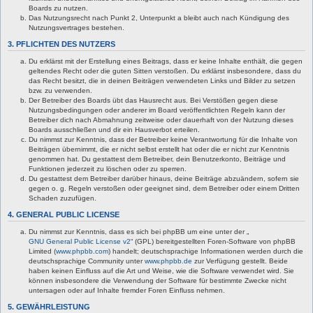
Boards zu nutzen.
Das Nutzungsrecht nach Punkt 2, Unterpunkt a bleibt auch nach Kündigung des
Nutzungsvertrages bestehen.
3. PFLICHTEN DES NUTZERS
Du erklärst mit der Erstellung eines Beitrags, dass er keine Inhalte enthält, die gegen
geltendes Recht oder die guten Sitten verstoßen. Du erklärst insbesondere, dass du
das Recht besitzt, die in deinen Beiträgen verwendeten Links und Bilder zu setzen
bzw. zu verwenden.
Der Betreiber des Boards übt das Hausrecht aus. Bei Verstößen gegen diese
Nutzungsbedingungen oder anderer im Board veröffentlichten Regeln kann der
Betreiber dich nach Abmahnung zeitweise oder dauerhaft von der Nutzung dieses
Boards ausschließen und dir ein Hausverbot erteilen.
Du nimmst zur Kenntnis, dass der Betreiber keine Verantwortung für die Inhalte von
Beiträgen übernimmt, die er nicht selbst erstellt hat oder die er nicht zur Kenntnis
genommen hat. Du gestattest dem Betreiber, dein Benutzerkonto, Beiträge und
Funktionen jederzeit zu löschen oder zu sperren.
Du gestattest dem Betreiber darüber hinaus, deine Beiträge abzuändern, sofern sie
gegen o. g. Regeln verstoßen oder geeignet sind, dem Betreiber oder einem Dritten
Schaden zuzufügen.
4. GENERAL PUBLIC LICENSE
Du nimmst zur Kenntnis, dass es sich bei phpBB um eine unter der „
GNU General Public License v2
“ (GPL) bereitgestellten Foren-Software von phpBB
Limited (
www.phpbb.com
) handelt; deutschsprachige Informationen werden durch die
deutschsprachige Community unter
www.phpbb.de
zur Verfügung gestellt. Beide
haben keinen Einfluss auf die Art und Weise, wie die Software verwendet wird. Sie
können insbesondere die Verwendung der Software für bestimmte Zwecke nicht
untersagen oder auf Inhalte fremder Foren Einfluss nehmen.
5. GEWÄHRLEISTUNG