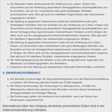
Der Betreiber haftet mit Ausnahme der Verletzung von Leben, Körper und
Gesundheit und der Verletzung wesentlicher Vertragspflichten (Kardinalpflichten) nur
für Schäden, die auf ein vorsätzliches oder grob fahrlässiges Verhalten
zurückzuführen sind. Dies gilt auch für mittelbare Folgeschäden wie insbesondere
entgangenen Gewinn.
Die Haftung ist gegenüber Verbrauchern außer bei vorsätzlichem oder grob
fahrlässigem Verhalten oder bei Schäden aus der Verletzung von Leben, Körper und
Gesundheit und der Verletzung wesentlicher Vertragspflichten (Kardinalpflichten) auf
die bei Vertragsschluss typischerweise vorhersehbaren Schäden und im übrigen der
Höhe nach auf die vertragstypischen Durchschnittsschäden begrenzt. Dies gilt auch
für mittelbare Folgeschäden wie insbesondere entgangenen Gewinn.
Die Haftung ist gegenüber Unternehmern außer bei der Verletzung von Leben,
Körper und Gesundheit oder vorsätzlichem oder grob fahrlässigem Verhalten des
Betreibers auf die bei Vertragsschluss typischerweise vorhersehbaren Schäden und
im Übrigen der Höhe nach auf die vertragstypischen Durchschnittsschäden begrenzt.
Dies gilt auch für mittelbare Schäden, insbesondere entgangenen Gewinn.
Die Haftungsbegrenzung der Absätze a bis c gilt sinngemäß auch zugunsten der
Mitarbeiter und Erfüllungsgehilfen des Betreibers.
Ansprüche für eine Haftung aus zwingendem nationalem Recht bleiben unberührt.
6. ÄNDERUNGSVORBEHALT
Der Betreiber ist berechtigt, die Nutzungsbedingungen und die Datenschutzerklärung
zu ändern. Die Änderung wird dem Nutzer per E-Mail mitgeteilt.
Der Nutzer ist berechtigt, den Änderungen zu widersprechen. Im Falle des
Widerspruchs erlischt das zwischen dem Betreiber und dem Nutzer bestehende
Vertragsverhältnis mit sofortiger Wirkung.
Die Änderungen gelten als anerkannt und verbindlich, wenn der Nutzer den
Änderungen zugestimmt hat.
Informationen über den Umgang mit deinen persönlichen Daten sind in der
Datenschutzerklärung enthalten.