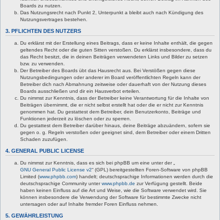
Boards zu nutzen.
Das Nutzungsrecht nach Punkt 2, Unterpunkt a bleibt auch nach Kündigung des
Nutzungsvertrages bestehen.
3. PFLICHTEN DES NUTZERS
Du erklärst mit der Erstellung eines Beitrags, dass er keine Inhalte enthält, die gegen
geltendes Recht oder die guten Sitten verstoßen. Du erklärst insbesondere, dass du
das Recht besitzt, die in deinen Beiträgen verwendeten Links und Bilder zu setzen
bzw. zu verwenden.
Der Betreiber des Boards übt das Hausrecht aus. Bei Verstößen gegen diese
Nutzungsbedingungen oder anderer im Board veröffentlichten Regeln kann der
Betreiber dich nach Abmahnung zeitweise oder dauerhaft von der Nutzung dieses
Boards ausschließen und dir ein Hausverbot erteilen.
Du nimmst zur Kenntnis, dass der Betreiber keine Verantwortung für die Inhalte von
Beiträgen übernimmt, die er nicht selbst erstellt hat oder die er nicht zur Kenntnis
genommen hat. Du gestattest dem Betreiber, dein Benutzerkonto, Beiträge und
Funktionen jederzeit zu löschen oder zu sperren.
Du gestattest dem Betreiber darüber hinaus, deine Beiträge abzuändern, sofern sie
gegen o. g. Regeln verstoßen oder geeignet sind, dem Betreiber oder einem Dritten
Schaden zuzufügen.
4. GENERAL PUBLIC LICENSE
Du nimmst zur Kenntnis, dass es sich bei phpBB um eine unter der „
GNU General Public License v2
“ (GPL) bereitgestellten Foren-Software von phpBB
Limited (
www.phpbb.com
) handelt; deutschsprachige Informationen werden durch die
deutschsprachige Community unter
www.phpbb.de
zur Verfügung gestellt. Beide
haben keinen Einfluss auf die Art und Weise, wie die Software verwendet wird. Sie
können insbesondere die Verwendung der Software für bestimmte Zwecke nicht
untersagen oder auf Inhalte fremder Foren Einfluss nehmen.
5. GEWÄHRLEISTUNG