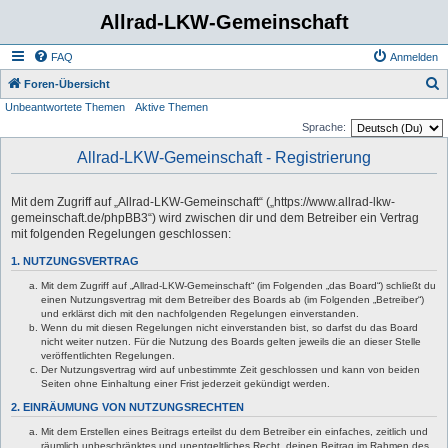
Allrad-LKW-Gemeinschaft
FAQ
Anmelden
S
Foren-Übersicht
Unbeantwortete Themen
Aktive Themen
u
Sprache:
c
Allrad-LKW-Gemeinschaft - Registrierung
h
e
Mit dem Zugriff auf „Allrad-LKW-Gemeinschaft“ („https://www.allrad-lkw-
gemeinschaft.de/phpBB3“) wird zwischen dir und dem Betreiber ein Vertrag
mit folgenden Regelungen geschlossen:
1. NUTZUNGSVERTRAG
Mit dem Zugriff auf „Allrad-LKW-Gemeinschaft“ (im Folgenden „das Board“) schließt du
einen Nutzungsvertrag mit dem Betreiber des Boards ab (im Folgenden „Betreiber“)
und erklärst dich mit den nachfolgenden Regelungen einverstanden.
Wenn du mit diesen Regelungen nicht einverstanden bist, so darfst du das Board
nicht weiter nutzen. Für die Nutzung des Boards gelten jeweils die an dieser Stelle
veröffentlichten Regelungen.
Der Nutzungsvertrag wird auf unbestimmte Zeit geschlossen und kann von beiden
Seiten ohne Einhaltung einer Frist jederzeit gekündigt werden.
2. EINRÄUMUNG VON NUTZUNGSRECHTEN
Mit dem Erstellen eines Beitrags erteilst du dem Betreiber ein einfaches, zeitlich und
räumlich unbeschränktes und unentgeltliches Recht, deinen Beitrag im Rahmen des