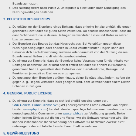
Boards zu nutzen.
Das Nutzungsrecht nach Punkt 2, Unterpunkt a bleibt auch nach Kündigung des
Nutzungsvertrages bestehen.
3. PFLICHTEN DES NUTZERS
Du erklärst mit der Erstellung eines Beitrags, dass er keine Inhalte enthält, die gegen
geltendes Recht oder die guten Sitten verstoßen. Du erklärst insbesondere, dass du
das Recht besitzt, die in deinen Beiträgen verwendeten Links und Bilder zu setzen
bzw. zu verwenden.
Der Betreiber des Boards übt das Hausrecht aus. Bei Verstößen gegen diese
Nutzungsbedingungen oder anderer im Board veröffentlichten Regeln kann der
Betreiber dich nach Abmahnung zeitweise oder dauerhaft von der Nutzung dieses
Boards ausschließen und dir ein Hausverbot erteilen.
Du nimmst zur Kenntnis, dass der Betreiber keine Verantwortung für die Inhalte von
Beiträgen übernimmt, die er nicht selbst erstellt hat oder die er nicht zur Kenntnis
genommen hat. Du gestattest dem Betreiber, dein Benutzerkonto, Beiträge und
Funktionen jederzeit zu löschen oder zu sperren.
Du gestattest dem Betreiber darüber hinaus, deine Beiträge abzuändern, sofern sie
gegen o. g. Regeln verstoßen oder geeignet sind, dem Betreiber oder einem Dritten
Schaden zuzufügen.
4. GENERAL PUBLIC LICENSE
Du nimmst zur Kenntnis, dass es sich bei phpBB um eine unter der „
GNU General Public License v2
“ (GPL) bereitgestellten Foren-Software von phpBB
Limited (
www.phpbb.com
) handelt; deutschsprachige Informationen werden durch die
deutschsprachige Community unter
www.phpbb.de
zur Verfügung gestellt. Beide
haben keinen Einfluss auf die Art und Weise, wie die Software verwendet wird. Sie
können insbesondere die Verwendung der Software für bestimmte Zwecke nicht
untersagen oder auf Inhalte fremder Foren Einfluss nehmen.
5. GEWÄHRLEISTUNG