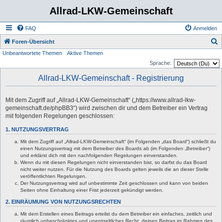
Allrad-LKW-Gemeinschaft
FAQ
Anmelden
S
Foren-Übersicht
Unbeantwortete Themen
Aktive Themen
u
Sprache:
c
Allrad-LKW-Gemeinschaft - Registrierung
h
e
Mit dem Zugriff auf „Allrad-LKW-Gemeinschaft“ („https://www.allrad-lkw-
gemeinschaft.de/phpBB3“) wird zwischen dir und dem Betreiber ein Vertrag
mit folgenden Regelungen geschlossen:
1. NUTZUNGSVERTRAG
Mit dem Zugriff auf „Allrad-LKW-Gemeinschaft“ (im Folgenden „das Board“) schließt du
einen Nutzungsvertrag mit dem Betreiber des Boards ab (im Folgenden „Betreiber“)
und erklärst dich mit den nachfolgenden Regelungen einverstanden.
Wenn du mit diesen Regelungen nicht einverstanden bist, so darfst du das Board
nicht weiter nutzen. Für die Nutzung des Boards gelten jeweils die an dieser Stelle
veröffentlichten Regelungen.
Der Nutzungsvertrag wird auf unbestimmte Zeit geschlossen und kann von beiden
Seiten ohne Einhaltung einer Frist jederzeit gekündigt werden.
2. EINRÄUMUNG VON NUTZUNGSRECHTEN
Mit dem Erstellen eines Beitrags erteilst du dem Betreiber ein einfaches, zeitlich und
räumlich unbeschränktes und unentgeltliches Recht, deinen Beitrag im Rahmen des