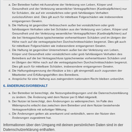
Der Betreiber haftet mit Ausnahme der Verletzung von Leben, Körper und
Gesundheit und der Verletzung wesentlicher Vertragspflichten (Kardinalpflichten) nur
für Schäden, die auf ein vorsätzliches oder grob fahrlässiges Verhalten
zurückzuführen sind. Dies gilt auch für mittelbare Folgeschäden wie insbesondere
entgangenen Gewinn.
Die Haftung ist gegenüber Verbrauchern außer bei vorsätzlichem oder grob
fahrlässigem Verhalten oder bei Schäden aus der Verletzung von Leben, Körper und
Gesundheit und der Verletzung wesentlicher Vertragspflichten (Kardinalpflichten) auf
die bei Vertragsschluss typischerweise vorhersehbaren Schäden und im übrigen der
Höhe nach auf die vertragstypischen Durchschnittsschäden begrenzt. Dies gilt auch
für mittelbare Folgeschäden wie insbesondere entgangenen Gewinn.
Die Haftung ist gegenüber Unternehmern außer bei der Verletzung von Leben,
Körper und Gesundheit oder vorsätzlichem oder grob fahrlässigem Verhalten des
Betreibers auf die bei Vertragsschluss typischerweise vorhersehbaren Schäden und
im Übrigen der Höhe nach auf die vertragstypischen Durchschnittsschäden begrenzt.
Dies gilt auch für mittelbare Schäden, insbesondere entgangenen Gewinn.
Die Haftungsbegrenzung der Absätze a bis c gilt sinngemäß auch zugunsten der
Mitarbeiter und Erfüllungsgehilfen des Betreibers.
Ansprüche für eine Haftung aus zwingendem nationalem Recht bleiben unberührt.
6. ÄNDERUNGSVORBEHALT
Der Betreiber ist berechtigt, die Nutzungsbedingungen und die Datenschutzerklärung
zu ändern. Die Änderung wird dem Nutzer per E-Mail mitgeteilt.
Der Nutzer ist berechtigt, den Änderungen zu widersprechen. Im Falle des
Widerspruchs erlischt das zwischen dem Betreiber und dem Nutzer bestehende
Vertragsverhältnis mit sofortiger Wirkung.
Die Änderungen gelten als anerkannt und verbindlich, wenn der Nutzer den
Änderungen zugestimmt hat.
Informationen über den Umgang mit deinen persönlichen Daten sind in der
Datenschutzerklärung enthalten.