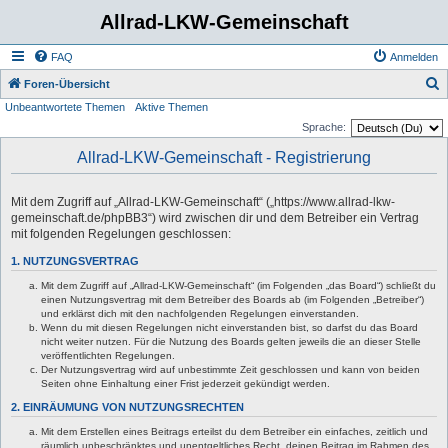
Allrad-LKW-Gemeinschaft
FAQ
Anmelden
S
Foren-Übersicht
Unbeantwortete Themen
Aktive Themen
u
Sprache:
c
Allrad-LKW-Gemeinschaft - Registrierung
h
e
Mit dem Zugriff auf „Allrad-LKW-Gemeinschaft“ („https://www.allrad-lkw-
gemeinschaft.de/phpBB3“) wird zwischen dir und dem Betreiber ein Vertrag
mit folgenden Regelungen geschlossen:
1. NUTZUNGSVERTRAG
Mit dem Zugriff auf „Allrad-LKW-Gemeinschaft“ (im Folgenden „das Board“) schließt du
einen Nutzungsvertrag mit dem Betreiber des Boards ab (im Folgenden „Betreiber“)
und erklärst dich mit den nachfolgenden Regelungen einverstanden.
Wenn du mit diesen Regelungen nicht einverstanden bist, so darfst du das Board
nicht weiter nutzen. Für die Nutzung des Boards gelten jeweils die an dieser Stelle
veröffentlichten Regelungen.
Der Nutzungsvertrag wird auf unbestimmte Zeit geschlossen und kann von beiden
Seiten ohne Einhaltung einer Frist jederzeit gekündigt werden.
2. EINRÄUMUNG VON NUTZUNGSRECHTEN
Mit dem Erstellen eines Beitrags erteilst du dem Betreiber ein einfaches, zeitlich und
räumlich unbeschränktes und unentgeltliches Recht, deinen Beitrag im Rahmen des