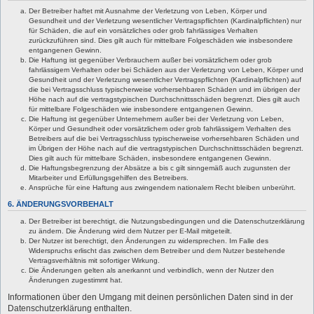
Der Betreiber haftet mit Ausnahme der Verletzung von Leben, Körper und
Gesundheit und der Verletzung wesentlicher Vertragspflichten (Kardinalpflichten) nur
für Schäden, die auf ein vorsätzliches oder grob fahrlässiges Verhalten
zurückzuführen sind. Dies gilt auch für mittelbare Folgeschäden wie insbesondere
entgangenen Gewinn.
Die Haftung ist gegenüber Verbrauchern außer bei vorsätzlichem oder grob
fahrlässigem Verhalten oder bei Schäden aus der Verletzung von Leben, Körper und
Gesundheit und der Verletzung wesentlicher Vertragspflichten (Kardinalpflichten) auf
die bei Vertragsschluss typischerweise vorhersehbaren Schäden und im übrigen der
Höhe nach auf die vertragstypischen Durchschnittsschäden begrenzt. Dies gilt auch
für mittelbare Folgeschäden wie insbesondere entgangenen Gewinn.
Die Haftung ist gegenüber Unternehmern außer bei der Verletzung von Leben,
Körper und Gesundheit oder vorsätzlichem oder grob fahrlässigem Verhalten des
Betreibers auf die bei Vertragsschluss typischerweise vorhersehbaren Schäden und
im Übrigen der Höhe nach auf die vertragstypischen Durchschnittsschäden begrenzt.
Dies gilt auch für mittelbare Schäden, insbesondere entgangenen Gewinn.
Die Haftungsbegrenzung der Absätze a bis c gilt sinngemäß auch zugunsten der
Mitarbeiter und Erfüllungsgehilfen des Betreibers.
Ansprüche für eine Haftung aus zwingendem nationalem Recht bleiben unberührt.
6. ÄNDERUNGSVORBEHALT
Der Betreiber ist berechtigt, die Nutzungsbedingungen und die Datenschutzerklärung
zu ändern. Die Änderung wird dem Nutzer per E-Mail mitgeteilt.
Der Nutzer ist berechtigt, den Änderungen zu widersprechen. Im Falle des
Widerspruchs erlischt das zwischen dem Betreiber und dem Nutzer bestehende
Vertragsverhältnis mit sofortiger Wirkung.
Die Änderungen gelten als anerkannt und verbindlich, wenn der Nutzer den
Änderungen zugestimmt hat.
Informationen über den Umgang mit deinen persönlichen Daten sind in der
Datenschutzerklärung enthalten.