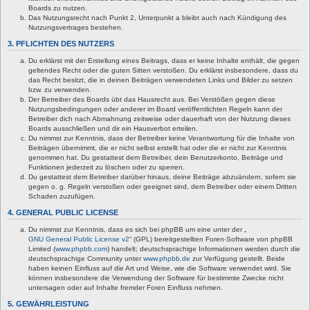
Boards zu nutzen.
Das Nutzungsrecht nach Punkt 2, Unterpunkt a bleibt auch nach Kündigung des
Nutzungsvertrages bestehen.
3. PFLICHTEN DES NUTZERS
Du erklärst mit der Erstellung eines Beitrags, dass er keine Inhalte enthält, die gegen
geltendes Recht oder die guten Sitten verstoßen. Du erklärst insbesondere, dass du
das Recht besitzt, die in deinen Beiträgen verwendeten Links und Bilder zu setzen
bzw. zu verwenden.
Der Betreiber des Boards übt das Hausrecht aus. Bei Verstößen gegen diese
Nutzungsbedingungen oder anderer im Board veröffentlichten Regeln kann der
Betreiber dich nach Abmahnung zeitweise oder dauerhaft von der Nutzung dieses
Boards ausschließen und dir ein Hausverbot erteilen.
Du nimmst zur Kenntnis, dass der Betreiber keine Verantwortung für die Inhalte von
Beiträgen übernimmt, die er nicht selbst erstellt hat oder die er nicht zur Kenntnis
genommen hat. Du gestattest dem Betreiber, dein Benutzerkonto, Beiträge und
Funktionen jederzeit zu löschen oder zu sperren.
Du gestattest dem Betreiber darüber hinaus, deine Beiträge abzuändern, sofern sie
gegen o. g. Regeln verstoßen oder geeignet sind, dem Betreiber oder einem Dritten
Schaden zuzufügen.
4. GENERAL PUBLIC LICENSE
Du nimmst zur Kenntnis, dass es sich bei phpBB um eine unter der „
GNU General Public License v2
“ (GPL) bereitgestellten Foren-Software von phpBB
Limited (
www.phpbb.com
) handelt; deutschsprachige Informationen werden durch die
deutschsprachige Community unter
www.phpbb.de
zur Verfügung gestellt. Beide
haben keinen Einfluss auf die Art und Weise, wie die Software verwendet wird. Sie
können insbesondere die Verwendung der Software für bestimmte Zwecke nicht
untersagen oder auf Inhalte fremder Foren Einfluss nehmen.
5. GEWÄHRLEISTUNG