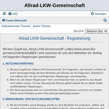
Allrad-LKW-Gemeinschaft
FAQ
Anmelden
S
Foren-Übersicht
Unbeantwortete Themen
Aktive Themen
u
Sprache:
c
Allrad-LKW-Gemeinschaft - Registrierung
h
e
Mit dem Zugriff auf „Allrad-LKW-Gemeinschaft“ („https://www.allrad-lkw-
gemeinschaft.de/phpBB3“) wird zwischen dir und dem Betreiber ein Vertrag
mit folgenden Regelungen geschlossen:
1. NUTZUNGSVERTRAG
Mit dem Zugriff auf „Allrad-LKW-Gemeinschaft“ (im Folgenden „das Board“) schließt du
einen Nutzungsvertrag mit dem Betreiber des Boards ab (im Folgenden „Betreiber“)
und erklärst dich mit den nachfolgenden Regelungen einverstanden.
Wenn du mit diesen Regelungen nicht einverstanden bist, so darfst du das Board
nicht weiter nutzen. Für die Nutzung des Boards gelten jeweils die an dieser Stelle
veröffentlichten Regelungen.
Der Nutzungsvertrag wird auf unbestimmte Zeit geschlossen und kann von beiden
Seiten ohne Einhaltung einer Frist jederzeit gekündigt werden.
2. EINRÄUMUNG VON NUTZUNGSRECHTEN
Mit dem Erstellen eines Beitrags erteilst du dem Betreiber ein einfaches, zeitlich und
räumlich unbeschränktes und unentgeltliches Recht, deinen Beitrag im Rahmen des