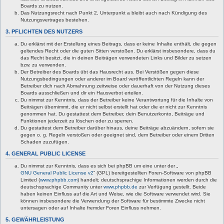
Boards zu nutzen.
Das Nutzungsrecht nach Punkt 2, Unterpunkt a bleibt auch nach Kündigung des
Nutzungsvertrages bestehen.
3. PFLICHTEN DES NUTZERS
Du erklärst mit der Erstellung eines Beitrags, dass er keine Inhalte enthält, die gegen
geltendes Recht oder die guten Sitten verstoßen. Du erklärst insbesondere, dass du
das Recht besitzt, die in deinen Beiträgen verwendeten Links und Bilder zu setzen
bzw. zu verwenden.
Der Betreiber des Boards übt das Hausrecht aus. Bei Verstößen gegen diese
Nutzungsbedingungen oder anderer im Board veröffentlichten Regeln kann der
Betreiber dich nach Abmahnung zeitweise oder dauerhaft von der Nutzung dieses
Boards ausschließen und dir ein Hausverbot erteilen.
Du nimmst zur Kenntnis, dass der Betreiber keine Verantwortung für die Inhalte von
Beiträgen übernimmt, die er nicht selbst erstellt hat oder die er nicht zur Kenntnis
genommen hat. Du gestattest dem Betreiber, dein Benutzerkonto, Beiträge und
Funktionen jederzeit zu löschen oder zu sperren.
Du gestattest dem Betreiber darüber hinaus, deine Beiträge abzuändern, sofern sie
gegen o. g. Regeln verstoßen oder geeignet sind, dem Betreiber oder einem Dritten
Schaden zuzufügen.
4. GENERAL PUBLIC LICENSE
Du nimmst zur Kenntnis, dass es sich bei phpBB um eine unter der „
GNU General Public License v2
“ (GPL) bereitgestellten Foren-Software von phpBB
Limited (
www.phpbb.com
) handelt; deutschsprachige Informationen werden durch die
deutschsprachige Community unter
www.phpbb.de
zur Verfügung gestellt. Beide
haben keinen Einfluss auf die Art und Weise, wie die Software verwendet wird. Sie
können insbesondere die Verwendung der Software für bestimmte Zwecke nicht
untersagen oder auf Inhalte fremder Foren Einfluss nehmen.
5. GEWÄHRLEISTUNG