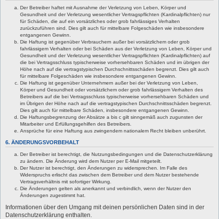
Der Betreiber haftet mit Ausnahme der Verletzung von Leben, Körper und
Gesundheit und der Verletzung wesentlicher Vertragspflichten (Kardinalpflichten) nur
für Schäden, die auf ein vorsätzliches oder grob fahrlässiges Verhalten
zurückzuführen sind. Dies gilt auch für mittelbare Folgeschäden wie insbesondere
entgangenen Gewinn.
Die Haftung ist gegenüber Verbrauchern außer bei vorsätzlichem oder grob
fahrlässigem Verhalten oder bei Schäden aus der Verletzung von Leben, Körper und
Gesundheit und der Verletzung wesentlicher Vertragspflichten (Kardinalpflichten) auf
die bei Vertragsschluss typischerweise vorhersehbaren Schäden und im übrigen der
Höhe nach auf die vertragstypischen Durchschnittsschäden begrenzt. Dies gilt auch
für mittelbare Folgeschäden wie insbesondere entgangenen Gewinn.
Die Haftung ist gegenüber Unternehmern außer bei der Verletzung von Leben,
Körper und Gesundheit oder vorsätzlichem oder grob fahrlässigem Verhalten des
Betreibers auf die bei Vertragsschluss typischerweise vorhersehbaren Schäden und
im Übrigen der Höhe nach auf die vertragstypischen Durchschnittsschäden begrenzt.
Dies gilt auch für mittelbare Schäden, insbesondere entgangenen Gewinn.
Die Haftungsbegrenzung der Absätze a bis c gilt sinngemäß auch zugunsten der
Mitarbeiter und Erfüllungsgehilfen des Betreibers.
Ansprüche für eine Haftung aus zwingendem nationalem Recht bleiben unberührt.
6. ÄNDERUNGSVORBEHALT
Der Betreiber ist berechtigt, die Nutzungsbedingungen und die Datenschutzerklärung
zu ändern. Die Änderung wird dem Nutzer per E-Mail mitgeteilt.
Der Nutzer ist berechtigt, den Änderungen zu widersprechen. Im Falle des
Widerspruchs erlischt das zwischen dem Betreiber und dem Nutzer bestehende
Vertragsverhältnis mit sofortiger Wirkung.
Die Änderungen gelten als anerkannt und verbindlich, wenn der Nutzer den
Änderungen zugestimmt hat.
Informationen über den Umgang mit deinen persönlichen Daten sind in der
Datenschutzerklärung enthalten.