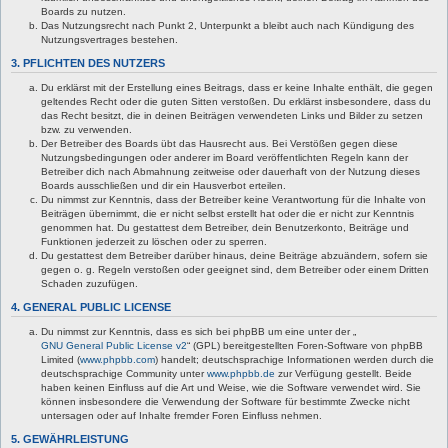
Boards zu nutzen.
Das Nutzungsrecht nach Punkt 2, Unterpunkt a bleibt auch nach Kündigung des
Nutzungsvertrages bestehen.
3. PFLICHTEN DES NUTZERS
Du erklärst mit der Erstellung eines Beitrags, dass er keine Inhalte enthält, die gegen
geltendes Recht oder die guten Sitten verstoßen. Du erklärst insbesondere, dass du
das Recht besitzt, die in deinen Beiträgen verwendeten Links und Bilder zu setzen
bzw. zu verwenden.
Der Betreiber des Boards übt das Hausrecht aus. Bei Verstößen gegen diese
Nutzungsbedingungen oder anderer im Board veröffentlichten Regeln kann der
Betreiber dich nach Abmahnung zeitweise oder dauerhaft von der Nutzung dieses
Boards ausschließen und dir ein Hausverbot erteilen.
Du nimmst zur Kenntnis, dass der Betreiber keine Verantwortung für die Inhalte von
Beiträgen übernimmt, die er nicht selbst erstellt hat oder die er nicht zur Kenntnis
genommen hat. Du gestattest dem Betreiber, dein Benutzerkonto, Beiträge und
Funktionen jederzeit zu löschen oder zu sperren.
Du gestattest dem Betreiber darüber hinaus, deine Beiträge abzuändern, sofern sie
gegen o. g. Regeln verstoßen oder geeignet sind, dem Betreiber oder einem Dritten
Schaden zuzufügen.
4. GENERAL PUBLIC LICENSE
Du nimmst zur Kenntnis, dass es sich bei phpBB um eine unter der „
GNU General Public License v2
“ (GPL) bereitgestellten Foren-Software von phpBB
Limited (
www.phpbb.com
) handelt; deutschsprachige Informationen werden durch die
deutschsprachige Community unter
www.phpbb.de
zur Verfügung gestellt. Beide
haben keinen Einfluss auf die Art und Weise, wie die Software verwendet wird. Sie
können insbesondere die Verwendung der Software für bestimmte Zwecke nicht
untersagen oder auf Inhalte fremder Foren Einfluss nehmen.
5. GEWÄHRLEISTUNG