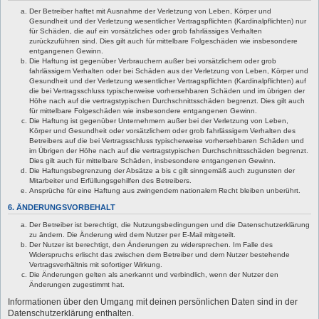
Der Betreiber haftet mit Ausnahme der Verletzung von Leben, Körper und
Gesundheit und der Verletzung wesentlicher Vertragspflichten (Kardinalpflichten) nur
für Schäden, die auf ein vorsätzliches oder grob fahrlässiges Verhalten
zurückzuführen sind. Dies gilt auch für mittelbare Folgeschäden wie insbesondere
entgangenen Gewinn.
Die Haftung ist gegenüber Verbrauchern außer bei vorsätzlichem oder grob
fahrlässigem Verhalten oder bei Schäden aus der Verletzung von Leben, Körper und
Gesundheit und der Verletzung wesentlicher Vertragspflichten (Kardinalpflichten) auf
die bei Vertragsschluss typischerweise vorhersehbaren Schäden und im übrigen der
Höhe nach auf die vertragstypischen Durchschnittsschäden begrenzt. Dies gilt auch
für mittelbare Folgeschäden wie insbesondere entgangenen Gewinn.
Die Haftung ist gegenüber Unternehmern außer bei der Verletzung von Leben,
Körper und Gesundheit oder vorsätzlichem oder grob fahrlässigem Verhalten des
Betreibers auf die bei Vertragsschluss typischerweise vorhersehbaren Schäden und
im Übrigen der Höhe nach auf die vertragstypischen Durchschnittsschäden begrenzt.
Dies gilt auch für mittelbare Schäden, insbesondere entgangenen Gewinn.
Die Haftungsbegrenzung der Absätze a bis c gilt sinngemäß auch zugunsten der
Mitarbeiter und Erfüllungsgehilfen des Betreibers.
Ansprüche für eine Haftung aus zwingendem nationalem Recht bleiben unberührt.
6. ÄNDERUNGSVORBEHALT
Der Betreiber ist berechtigt, die Nutzungsbedingungen und die Datenschutzerklärung
zu ändern. Die Änderung wird dem Nutzer per E-Mail mitgeteilt.
Der Nutzer ist berechtigt, den Änderungen zu widersprechen. Im Falle des
Widerspruchs erlischt das zwischen dem Betreiber und dem Nutzer bestehende
Vertragsverhältnis mit sofortiger Wirkung.
Die Änderungen gelten als anerkannt und verbindlich, wenn der Nutzer den
Änderungen zugestimmt hat.
Informationen über den Umgang mit deinen persönlichen Daten sind in der
Datenschutzerklärung enthalten.