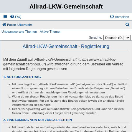
Allrad-LKW-Gemeinschaft
FAQ
Anmelden
S
Foren-Übersicht
Unbeantwortete Themen
Aktive Themen
u
Sprache:
c
Allrad-LKW-Gemeinschaft - Registrierung
h
e
Mit dem Zugriff auf „Allrad-LKW-Gemeinschaft“ („https://www.allrad-lkw-
gemeinschaft.de/phpBB3“) wird zwischen dir und dem Betreiber ein Vertrag
mit folgenden Regelungen geschlossen:
1. NUTZUNGSVERTRAG
Mit dem Zugriff auf „Allrad-LKW-Gemeinschaft“ (im Folgenden „das Board“) schließt du
einen Nutzungsvertrag mit dem Betreiber des Boards ab (im Folgenden „Betreiber“)
und erklärst dich mit den nachfolgenden Regelungen einverstanden.
Wenn du mit diesen Regelungen nicht einverstanden bist, so darfst du das Board
nicht weiter nutzen. Für die Nutzung des Boards gelten jeweils die an dieser Stelle
veröffentlichten Regelungen.
Der Nutzungsvertrag wird auf unbestimmte Zeit geschlossen und kann von beiden
Seiten ohne Einhaltung einer Frist jederzeit gekündigt werden.
2. EINRÄUMUNG VON NUTZUNGSRECHTEN
Mit dem Erstellen eines Beitrags erteilst du dem Betreiber ein einfaches, zeitlich und
räumlich unbeschränktes und unentgeltliches Recht, deinen Beitrag im Rahmen des