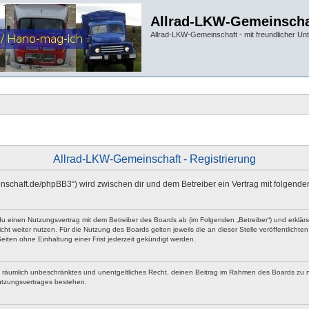
Allrad-LKW-Gemeinscha
Allrad-LKW-Gemeinschaft - mit freundlicher Un
Allrad-LKW-Gemeinschaft - Registrierung
einschaft.de/phpBB3“) wird zwischen dir und dem Betreiber ein Vertrag mit folgen
 du einen Nutzungsvertrag mit dem Betreiber des Boards ab (im Folgenden „Betreiber“) und erklä
ht weiter nutzen. Für die Nutzung des Boards gelten jeweils die an dieser Stelle veröffentlicht
iten ohne Einhaltung einer Frist jederzeit gekündigt werden.
 und räumlich unbeschränktes und unentgeltliches Recht, deinen Beitrag im Rahmen des Boards zu 
utzungsvertrages bestehen.