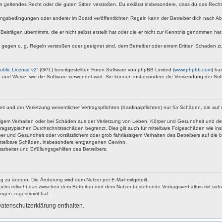
egen geltendes Recht oder die guten Sitten verstoßen. Du erklärst insbesondere, dass du das Rech
ngsbedingungen oder anderer im Board veröffentlichten Regeln kann der Betreiber dich nach A
Beiträgen übernimmt, die er nicht selbst erstellt hat oder die er nicht zur Kenntnis genommen ha
e gegen o. g. Regeln verstoßen oder geeignet sind, dem Betreiber oder einem Dritten Schaden z
blic License v2
“ (GPL) bereitgestellten Foren-Software von phpBB Limited (
www.phpbb.com
) ha
rt und Weise, wie die Software verwendet wird. Sie können insbesondere die Verwendung der Sof
nd der Verletzung wesentlicher Vertragspflichten (Kardinalpflichten) nur für Schäden, die auf ei
igem Verhalten oder bei Schäden aus der Verletzung von Leben, Körper und Gesundheit und der Ver
ragstypischen Durchschnittsschäden begrenzt. Dies gilt auch für mittelbare Folgeschäden wie 
er und Gesundheit oder vorsätzlichem oder grob fahrlässigem Verhalten des Betreibers auf die 
 mittelbare Schäden, insbesondere entgangenen Gewinn.
rbeiter und Erfüllungsgehilfen des Betreibers.
g zu ändern. Die Änderung wird dem Nutzer per E-Mail mitgeteilt.
uchs erlischt das zwischen dem Betreiber und dem Nutzer bestehende Vertragsverhältnis mit sofor
ungen zugestimmt hat.
atenschutzerklärung enthalten.