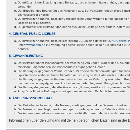
Du erklärst mit der Erstellung eines Beitrags, dass er keine Inhalte enthält, die g
verwenden.
Der Betreiber des Boards übt das Hausrecht aus. Bei Verstößen gegen diese Nutzu
ein Hausverbot erteilen.
Du nimmst zur Kenntnis, dass der Betreiber keine Verantwortung für die Inhalte von 
löschen oder zu sperren.
Du gestattest dem Betreiber darüber hinaus, deine Beiträge abzuändern, sofern si
4. GENERAL PUBLIC LICENSE
Du nimmst zur Kenntnis, dass es sich bei phpBB um eine unter der „
GNU General Pu
unter
www.phpbb.de
zur Verfügung gestellt. Beide haben keinen Einfluss auf die A
nehmen.
5. GEWÄHRLEISTUNG
Der Betreiber haftet mit Ausnahme der Verletzung von Leben, Körper und Gesundheit u
mittelbare Folgeschäden wie insbesondere entgangenen Gewinn.
Die Haftung ist gegenüber Verbrauchern außer bei vorsätzlichem oder grob fahrläss
typischerweise vorhersehbaren Schäden und im übrigen der Höhe nach auf die vert
Die Haftung ist gegenüber Unternehmern außer bei der Verletzung von Leben, Körp
nach auf die vertragstypischen Durchschnittsschäden begrenzt. Dies gilt auch für
Die Haftungsbegrenzung der Absätze a bis c gilt sinngemäß auch zugunsten der Mita
Ansprüche für eine Haftung aus zwingendem nationalem Recht bleiben unberührt.
6. ÄNDERUNGSVORBEHALT
Der Betreiber ist berechtigt, die Nutzungsbedingungen und die Datenschutzerklärun
Der Nutzer ist berechtigt, den Änderungen zu widersprechen. Im Falle des Widerspr
Die Änderungen gelten als anerkannt und verbindlich, wenn der Nutzer den Änder
Informationen über den Umgang mit deinen persönlichen Daten sind in der D