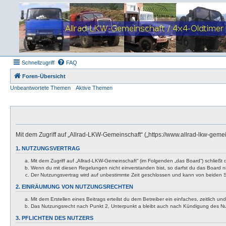
Schnellzugriff
FAQ
Foren-Übersicht
Unbeantwortete Themen
Aktive Themen
Mit dem Zugriff auf „Allrad-LKW-Gemeinschaft“ („https://www.allrad-lkw-gem
1. NUTZUNGSVERTRAG
Mit dem Zugriff auf „Allrad-LKW-Gemeinschaft“ (im Folgenden „das Board“) schließt
Wenn du mit diesen Regelungen nicht einverstanden bist, so darfst du das Board nic
Der Nutzungsvertrag wird auf unbestimmte Zeit geschlossen und kann von beiden Se
2. EINRÄUMUNG VON NUTZUNGSRECHTEN
Mit dem Erstellen eines Beitrags erteilst du dem Betreiber ein einfaches, zeitlich
Das Nutzungsrecht nach Punkt 2, Unterpunkt a bleibt auch nach Kündigung des N
3. PFLICHTEN DES NUTZERS