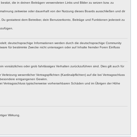
t besitzt, die in deinen Beiträgen verwendeten Links und Bilder zu setzen bzw. zu
bmahnung zeitweise oder dauerhaft von der Nutzung dieses Boards ausschließen und dir
t. Du gestattest dem Betreiber, dein Benutzerkonto, Beiträge und Funktionen jederzeit zu
uzufügen.
ndelt; deutschsprachige Informationen werden durch die deutschsprachige Community
tware für bestimmte Zwecke nicht untersagen oder auf Inhalte fremder Foren Einfluss
n vorsätzliches oder grob fahrlässiges Verhalten zurückzuführen sind. Dies gilt auch für
letzung wesentlicher Vertragspflichten (Kardinalpflichten) auf die bei Vertragsschluss
insbesondere entgangenen Gewinn.
bei Vertragsschluss typischerweise vorhersehbaren Schäden und im Übrigen der Höhe
tiger Wirkung.