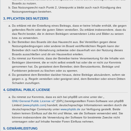
Boards zu nutzen.
Das Nutzungsrecht nach Punkt 2, Unterpunkt a bleibt auch nach Kündigung des
Nutzungsvertrages bestehen.
3. PFLICHTEN DES NUTZERS
Du erklärst mit der Erstellung eines Beitrags, dass er keine Inhalte enthält, die gegen
geltendes Recht oder die guten Sitten verstoßen. Du erklärst insbesondere, dass du
das Recht besitzt, die in deinen Beiträgen verwendeten Links und Bilder zu setzen
bzw. zu verwenden.
Der Betreiber des Boards übt das Hausrecht aus. Bei Verstößen gegen diese
Nutzungsbedingungen oder anderer im Board veröffentlichten Regeln kann der
Betreiber dich nach Abmahnung zeitweise oder dauerhaft von der Nutzung dieses
Boards ausschließen und dir ein Hausverbot erteilen.
Du nimmst zur Kenntnis, dass der Betreiber keine Verantwortung für die Inhalte von
Beiträgen übernimmt, die er nicht selbst erstellt hat oder die er nicht zur Kenntnis
genommen hat. Du gestattest dem Betreiber, dein Benutzerkonto, Beiträge und
Funktionen jederzeit zu löschen oder zu sperren.
Du gestattest dem Betreiber darüber hinaus, deine Beiträge abzuändern, sofern sie
gegen o. g. Regeln verstoßen oder geeignet sind, dem Betreiber oder einem Dritten
Schaden zuzufügen.
4. GENERAL PUBLIC LICENSE
Du nimmst zur Kenntnis, dass es sich bei phpBB um eine unter der „
GNU General Public License v2
“ (GPL) bereitgestellten Foren-Software von phpBB
Limited (
www.phpbb.com
) handelt; deutschsprachige Informationen werden durch die
deutschsprachige Community unter
www.phpbb.de
zur Verfügung gestellt. Beide
haben keinen Einfluss auf die Art und Weise, wie die Software verwendet wird. Sie
können insbesondere die Verwendung der Software für bestimmte Zwecke nicht
untersagen oder auf Inhalte fremder Foren Einfluss nehmen.
5. GEWÄHRLEISTUNG