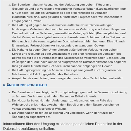
Der Betreiber haftet mit Ausnahme der Verletzung von Leben, Körper und
Gesundheit und der Verletzung wesentlicher Vertragspflichten (Kardinalpflichten) nur
für Schäden, die auf ein vorsätzliches oder grob fahrlässiges Verhalten
zurückzuführen sind. Dies gilt auch für mittelbare Folgeschäden wie insbesondere
entgangenen Gewinn.
Die Haftung ist gegenüber Verbrauchern außer bei vorsätzlichem oder grob
fahrlässigem Verhalten oder bei Schäden aus der Verletzung von Leben, Körper und
Gesundheit und der Verletzung wesentlicher Vertragspflichten (Kardinalpflichten) auf
die bei Vertragsschluss typischerweise vorhersehbaren Schäden und im übrigen der
Höhe nach auf die vertragstypischen Durchschnittsschäden begrenzt. Dies gilt auch
für mittelbare Folgeschäden wie insbesondere entgangenen Gewinn.
Die Haftung ist gegenüber Unternehmern außer bei der Verletzung von Leben,
Körper und Gesundheit oder vorsätzlichem oder grob fahrlässigem Verhalten des
Betreibers auf die bei Vertragsschluss typischerweise vorhersehbaren Schäden und
im Übrigen der Höhe nach auf die vertragstypischen Durchschnittsschäden begrenzt.
Dies gilt auch für mittelbare Schäden, insbesondere entgangenen Gewinn.
Die Haftungsbegrenzung der Absätze a bis c gilt sinngemäß auch zugunsten der
Mitarbeiter und Erfüllungsgehilfen des Betreibers.
Ansprüche für eine Haftung aus zwingendem nationalem Recht bleiben unberührt.
6. ÄNDERUNGSVORBEHALT
Der Betreiber ist berechtigt, die Nutzungsbedingungen und die Datenschutzerklärung
zu ändern. Die Änderung wird dem Nutzer per E-Mail mitgeteilt.
Der Nutzer ist berechtigt, den Änderungen zu widersprechen. Im Falle des
Widerspruchs erlischt das zwischen dem Betreiber und dem Nutzer bestehende
Vertragsverhältnis mit sofortiger Wirkung.
Die Änderungen gelten als anerkannt und verbindlich, wenn der Nutzer den
Änderungen zugestimmt hat.
Informationen über den Umgang mit deinen persönlichen Daten sind in der
Datenschutzerklärung enthalten.