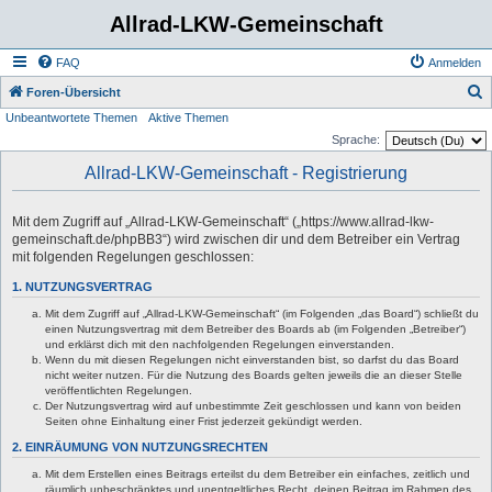
Allrad-LKW-Gemeinschaft
FAQ
Anmelden
S
Foren-Übersicht
Unbeantwortete Themen
Aktive Themen
u
Sprache:
c
Allrad-LKW-Gemeinschaft - Registrierung
h
e
Mit dem Zugriff auf „Allrad-LKW-Gemeinschaft“ („https://www.allrad-lkw-
gemeinschaft.de/phpBB3“) wird zwischen dir und dem Betreiber ein Vertrag
mit folgenden Regelungen geschlossen:
1. NUTZUNGSVERTRAG
Mit dem Zugriff auf „Allrad-LKW-Gemeinschaft“ (im Folgenden „das Board“) schließt du
einen Nutzungsvertrag mit dem Betreiber des Boards ab (im Folgenden „Betreiber“)
und erklärst dich mit den nachfolgenden Regelungen einverstanden.
Wenn du mit diesen Regelungen nicht einverstanden bist, so darfst du das Board
nicht weiter nutzen. Für die Nutzung des Boards gelten jeweils die an dieser Stelle
veröffentlichten Regelungen.
Der Nutzungsvertrag wird auf unbestimmte Zeit geschlossen und kann von beiden
Seiten ohne Einhaltung einer Frist jederzeit gekündigt werden.
2. EINRÄUMUNG VON NUTZUNGSRECHTEN
Mit dem Erstellen eines Beitrags erteilst du dem Betreiber ein einfaches, zeitlich und
räumlich unbeschränktes und unentgeltliches Recht, deinen Beitrag im Rahmen des