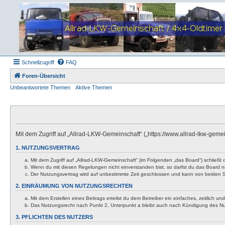
Schnellzugriff
FAQ
Foren-Übersicht
Unbeantwortete Themen
Aktive Themen
Mit dem Zugriff auf „Allrad-LKW-Gemeinschaft“ („https://www.allrad-lkw-gem
1. NUTZUNGSVERTRAG
Mit dem Zugriff auf „Allrad-LKW-Gemeinschaft“ (im Folgenden „das Board“) schließt
Wenn du mit diesen Regelungen nicht einverstanden bist, so darfst du das Board nic
Der Nutzungsvertrag wird auf unbestimmte Zeit geschlossen und kann von beiden Se
2. EINRÄUMUNG VON NUTZUNGSRECHTEN
Mit dem Erstellen eines Beitrags erteilst du dem Betreiber ein einfaches, zeitlich
Das Nutzungsrecht nach Punkt 2, Unterpunkt a bleibt auch nach Kündigung des N
3. PFLICHTEN DES NUTZERS