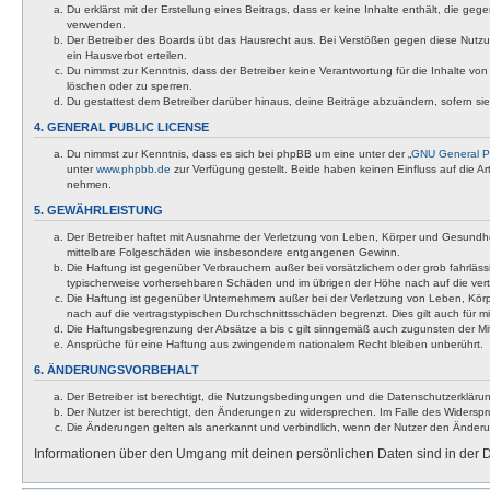
Du erklärst mit der Erstellung eines Beitrags, dass er keine Inhalte enthält, die g
verwenden.
Der Betreiber des Boards übt das Hausrecht aus. Bei Verstößen gegen diese Nutzu
ein Hausverbot erteilen.
Du nimmst zur Kenntnis, dass der Betreiber keine Verantwortung für die Inhalte von 
löschen oder zu sperren.
Du gestattest dem Betreiber darüber hinaus, deine Beiträge abzuändern, sofern si
4. GENERAL PUBLIC LICENSE
Du nimmst zur Kenntnis, dass es sich bei phpBB um eine unter der „
GNU General Pu
unter
www.phpbb.de
zur Verfügung gestellt. Beide haben keinen Einfluss auf die A
nehmen.
5. GEWÄHRLEISTUNG
Der Betreiber haftet mit Ausnahme der Verletzung von Leben, Körper und Gesundheit u
mittelbare Folgeschäden wie insbesondere entgangenen Gewinn.
Die Haftung ist gegenüber Verbrauchern außer bei vorsätzlichem oder grob fahrläss
typischerweise vorhersehbaren Schäden und im übrigen der Höhe nach auf die vert
Die Haftung ist gegenüber Unternehmern außer bei der Verletzung von Leben, Körp
nach auf die vertragstypischen Durchschnittsschäden begrenzt. Dies gilt auch für
Die Haftungsbegrenzung der Absätze a bis c gilt sinngemäß auch zugunsten der Mita
Ansprüche für eine Haftung aus zwingendem nationalem Recht bleiben unberührt.
6. ÄNDERUNGSVORBEHALT
Der Betreiber ist berechtigt, die Nutzungsbedingungen und die Datenschutzerklärun
Der Nutzer ist berechtigt, den Änderungen zu widersprechen. Im Falle des Widerspr
Die Änderungen gelten als anerkannt und verbindlich, wenn der Nutzer den Änder
Informationen über den Umgang mit deinen persönlichen Daten sind in der D