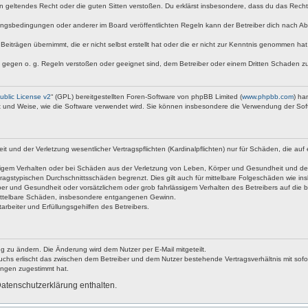
egen geltendes Recht oder die guten Sitten verstoßen. Du erklärst insbesondere, dass du das Rech
ngsbedingungen oder anderer im Board veröffentlichten Regeln kann der Betreiber dich nach A
Beiträgen übernimmt, die er nicht selbst erstellt hat oder die er nicht zur Kenntnis genommen ha
e gegen o. g. Regeln verstoßen oder geeignet sind, dem Betreiber oder einem Dritten Schaden z
blic License v2
“ (GPL) bereitgestellten Foren-Software von phpBB Limited (
www.phpbb.com
) ha
rt und Weise, wie die Software verwendet wird. Sie können insbesondere die Verwendung der Sof
nd der Verletzung wesentlicher Vertragspflichten (Kardinalpflichten) nur für Schäden, die auf ei
igem Verhalten oder bei Schäden aus der Verletzung von Leben, Körper und Gesundheit und der Ver
ragstypischen Durchschnittsschäden begrenzt. Dies gilt auch für mittelbare Folgeschäden wie 
er und Gesundheit oder vorsätzlichem oder grob fahrlässigem Verhalten des Betreibers auf die 
 mittelbare Schäden, insbesondere entgangenen Gewinn.
rbeiter und Erfüllungsgehilfen des Betreibers.
g zu ändern. Die Änderung wird dem Nutzer per E-Mail mitgeteilt.
uchs erlischt das zwischen dem Betreiber und dem Nutzer bestehende Vertragsverhältnis mit sofor
ungen zugestimmt hat.
atenschutzerklärung enthalten.