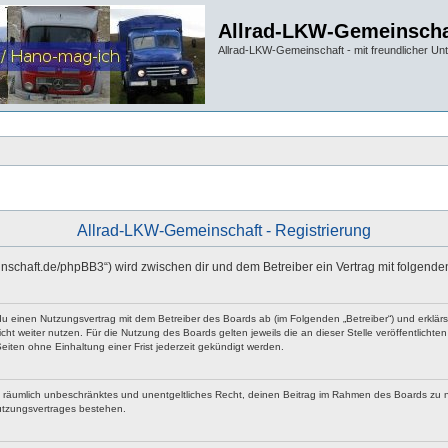
Allrad-LKW-Gemeinscha
Allrad-LKW-Gemeinschaft - mit freundlicher Un
Allrad-LKW-Gemeinschaft - Registrierung
einschaft.de/phpBB3“) wird zwischen dir und dem Betreiber ein Vertrag mit folgen
 du einen Nutzungsvertrag mit dem Betreiber des Boards ab (im Folgenden „Betreiber“) und erklä
ht weiter nutzen. Für die Nutzung des Boards gelten jeweils die an dieser Stelle veröffentlicht
iten ohne Einhaltung einer Frist jederzeit gekündigt werden.
 und räumlich unbeschränktes und unentgeltliches Recht, deinen Beitrag im Rahmen des Boards zu 
utzungsvertrages bestehen.