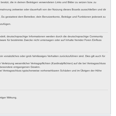
t besitzt, die in deinen Beiträgen verwendeten Links und Bilder zu setzen bzw. zu
bmahnung zeitweise oder dauerhaft von der Nutzung dieses Boards ausschließen und dir
t. Du gestattest dem Betreiber, dein Benutzerkonto, Beiträge und Funktionen jederzeit zu
uzufügen.
ndelt; deutschsprachige Informationen werden durch die deutschsprachige Community
tware für bestimmte Zwecke nicht untersagen oder auf Inhalte fremder Foren Einfluss
n vorsätzliches oder grob fahrlässiges Verhalten zurückzuführen sind. Dies gilt auch für
letzung wesentlicher Vertragspflichten (Kardinalpflichten) auf die bei Vertragsschluss
insbesondere entgangenen Gewinn.
bei Vertragsschluss typischerweise vorhersehbaren Schäden und im Übrigen der Höhe
tiger Wirkung.