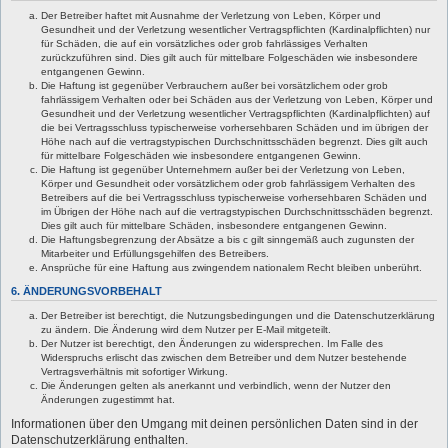
Der Betreiber haftet mit Ausnahme der Verletzung von Leben, Körper und
Gesundheit und der Verletzung wesentlicher Vertragspflichten (Kardinalpflichten) nur
für Schäden, die auf ein vorsätzliches oder grob fahrlässiges Verhalten
zurückzuführen sind. Dies gilt auch für mittelbare Folgeschäden wie insbesondere
entgangenen Gewinn.
Die Haftung ist gegenüber Verbrauchern außer bei vorsätzlichem oder grob
fahrlässigem Verhalten oder bei Schäden aus der Verletzung von Leben, Körper und
Gesundheit und der Verletzung wesentlicher Vertragspflichten (Kardinalpflichten) auf
die bei Vertragsschluss typischerweise vorhersehbaren Schäden und im übrigen der
Höhe nach auf die vertragstypischen Durchschnittsschäden begrenzt. Dies gilt auch
für mittelbare Folgeschäden wie insbesondere entgangenen Gewinn.
Die Haftung ist gegenüber Unternehmern außer bei der Verletzung von Leben,
Körper und Gesundheit oder vorsätzlichem oder grob fahrlässigem Verhalten des
Betreibers auf die bei Vertragsschluss typischerweise vorhersehbaren Schäden und
im Übrigen der Höhe nach auf die vertragstypischen Durchschnittsschäden begrenzt.
Dies gilt auch für mittelbare Schäden, insbesondere entgangenen Gewinn.
Die Haftungsbegrenzung der Absätze a bis c gilt sinngemäß auch zugunsten der
Mitarbeiter und Erfüllungsgehilfen des Betreibers.
Ansprüche für eine Haftung aus zwingendem nationalem Recht bleiben unberührt.
6. ÄNDERUNGSVORBEHALT
Der Betreiber ist berechtigt, die Nutzungsbedingungen und die Datenschutzerklärung
zu ändern. Die Änderung wird dem Nutzer per E-Mail mitgeteilt.
Der Nutzer ist berechtigt, den Änderungen zu widersprechen. Im Falle des
Widerspruchs erlischt das zwischen dem Betreiber und dem Nutzer bestehende
Vertragsverhältnis mit sofortiger Wirkung.
Die Änderungen gelten als anerkannt und verbindlich, wenn der Nutzer den
Änderungen zugestimmt hat.
Informationen über den Umgang mit deinen persönlichen Daten sind in der
Datenschutzerklärung enthalten.