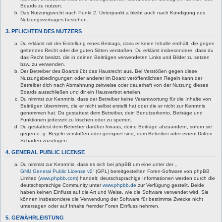
Boards zu nutzen.
Das Nutzungsrecht nach Punkt 2, Unterpunkt a bleibt auch nach Kündigung des
Nutzungsvertrages bestehen.
3. PFLICHTEN DES NUTZERS
Du erklärst mit der Erstellung eines Beitrags, dass er keine Inhalte enthält, die gegen
geltendes Recht oder die guten Sitten verstoßen. Du erklärst insbesondere, dass du
das Recht besitzt, die in deinen Beiträgen verwendeten Links und Bilder zu setzen
bzw. zu verwenden.
Der Betreiber des Boards übt das Hausrecht aus. Bei Verstößen gegen diese
Nutzungsbedingungen oder anderer im Board veröffentlichten Regeln kann der
Betreiber dich nach Abmahnung zeitweise oder dauerhaft von der Nutzung dieses
Boards ausschließen und dir ein Hausverbot erteilen.
Du nimmst zur Kenntnis, dass der Betreiber keine Verantwortung für die Inhalte von
Beiträgen übernimmt, die er nicht selbst erstellt hat oder die er nicht zur Kenntnis
genommen hat. Du gestattest dem Betreiber, dein Benutzerkonto, Beiträge und
Funktionen jederzeit zu löschen oder zu sperren.
Du gestattest dem Betreiber darüber hinaus, deine Beiträge abzuändern, sofern sie
gegen o. g. Regeln verstoßen oder geeignet sind, dem Betreiber oder einem Dritten
Schaden zuzufügen.
4. GENERAL PUBLIC LICENSE
Du nimmst zur Kenntnis, dass es sich bei phpBB um eine unter der „
GNU General Public License v2
“ (GPL) bereitgestellten Foren-Software von phpBB
Limited (
www.phpbb.com
) handelt; deutschsprachige Informationen werden durch die
deutschsprachige Community unter
www.phpbb.de
zur Verfügung gestellt. Beide
haben keinen Einfluss auf die Art und Weise, wie die Software verwendet wird. Sie
können insbesondere die Verwendung der Software für bestimmte Zwecke nicht
untersagen oder auf Inhalte fremder Foren Einfluss nehmen.
5. GEWÄHRLEISTUNG