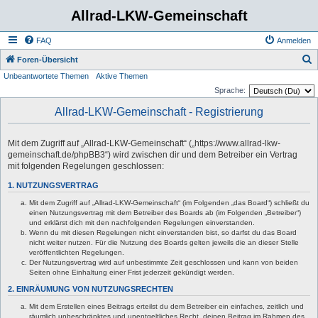
Allrad-LKW-Gemeinschaft
FAQ
Anmelden
S
Foren-Übersicht
Unbeantwortete Themen
Aktive Themen
u
Sprache:
c
Allrad-LKW-Gemeinschaft - Registrierung
h
e
Mit dem Zugriff auf „Allrad-LKW-Gemeinschaft“ („https://www.allrad-lkw-
gemeinschaft.de/phpBB3“) wird zwischen dir und dem Betreiber ein Vertrag
mit folgenden Regelungen geschlossen:
1. NUTZUNGSVERTRAG
Mit dem Zugriff auf „Allrad-LKW-Gemeinschaft“ (im Folgenden „das Board“) schließt du
einen Nutzungsvertrag mit dem Betreiber des Boards ab (im Folgenden „Betreiber“)
und erklärst dich mit den nachfolgenden Regelungen einverstanden.
Wenn du mit diesen Regelungen nicht einverstanden bist, so darfst du das Board
nicht weiter nutzen. Für die Nutzung des Boards gelten jeweils die an dieser Stelle
veröffentlichten Regelungen.
Der Nutzungsvertrag wird auf unbestimmte Zeit geschlossen und kann von beiden
Seiten ohne Einhaltung einer Frist jederzeit gekündigt werden.
2. EINRÄUMUNG VON NUTZUNGSRECHTEN
Mit dem Erstellen eines Beitrags erteilst du dem Betreiber ein einfaches, zeitlich und
räumlich unbeschränktes und unentgeltliches Recht, deinen Beitrag im Rahmen des