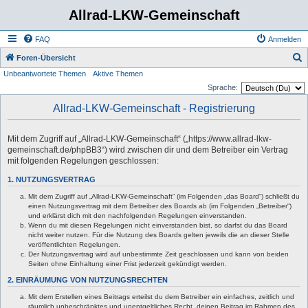
Allrad-LKW-Gemeinschaft
FAQ
Anmelden
S
Foren-Übersicht
Unbeantwortete Themen
Aktive Themen
u
Sprache:
c
Allrad-LKW-Gemeinschaft - Registrierung
h
e
Mit dem Zugriff auf „Allrad-LKW-Gemeinschaft“ („https://www.allrad-lkw-
gemeinschaft.de/phpBB3“) wird zwischen dir und dem Betreiber ein Vertrag
mit folgenden Regelungen geschlossen:
1. NUTZUNGSVERTRAG
Mit dem Zugriff auf „Allrad-LKW-Gemeinschaft“ (im Folgenden „das Board“) schließt du
einen Nutzungsvertrag mit dem Betreiber des Boards ab (im Folgenden „Betreiber“)
und erklärst dich mit den nachfolgenden Regelungen einverstanden.
Wenn du mit diesen Regelungen nicht einverstanden bist, so darfst du das Board
nicht weiter nutzen. Für die Nutzung des Boards gelten jeweils die an dieser Stelle
veröffentlichten Regelungen.
Der Nutzungsvertrag wird auf unbestimmte Zeit geschlossen und kann von beiden
Seiten ohne Einhaltung einer Frist jederzeit gekündigt werden.
2. EINRÄUMUNG VON NUTZUNGSRECHTEN
Mit dem Erstellen eines Beitrags erteilst du dem Betreiber ein einfaches, zeitlich und
räumlich unbeschränktes und unentgeltliches Recht, deinen Beitrag im Rahmen des