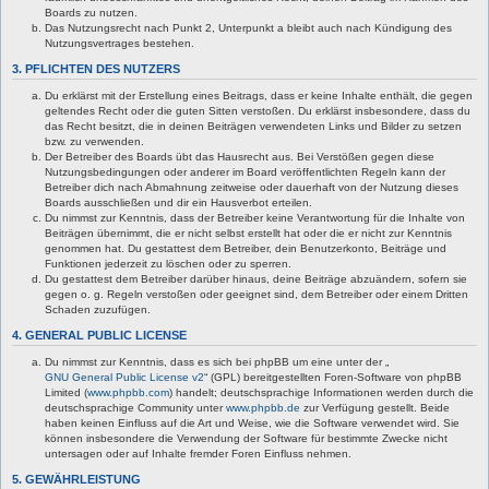
Boards zu nutzen.
Das Nutzungsrecht nach Punkt 2, Unterpunkt a bleibt auch nach Kündigung des
Nutzungsvertrages bestehen.
3. PFLICHTEN DES NUTZERS
Du erklärst mit der Erstellung eines Beitrags, dass er keine Inhalte enthält, die gegen
geltendes Recht oder die guten Sitten verstoßen. Du erklärst insbesondere, dass du
das Recht besitzt, die in deinen Beiträgen verwendeten Links und Bilder zu setzen
bzw. zu verwenden.
Der Betreiber des Boards übt das Hausrecht aus. Bei Verstößen gegen diese
Nutzungsbedingungen oder anderer im Board veröffentlichten Regeln kann der
Betreiber dich nach Abmahnung zeitweise oder dauerhaft von der Nutzung dieses
Boards ausschließen und dir ein Hausverbot erteilen.
Du nimmst zur Kenntnis, dass der Betreiber keine Verantwortung für die Inhalte von
Beiträgen übernimmt, die er nicht selbst erstellt hat oder die er nicht zur Kenntnis
genommen hat. Du gestattest dem Betreiber, dein Benutzerkonto, Beiträge und
Funktionen jederzeit zu löschen oder zu sperren.
Du gestattest dem Betreiber darüber hinaus, deine Beiträge abzuändern, sofern sie
gegen o. g. Regeln verstoßen oder geeignet sind, dem Betreiber oder einem Dritten
Schaden zuzufügen.
4. GENERAL PUBLIC LICENSE
Du nimmst zur Kenntnis, dass es sich bei phpBB um eine unter der „
GNU General Public License v2
“ (GPL) bereitgestellten Foren-Software von phpBB
Limited (
www.phpbb.com
) handelt; deutschsprachige Informationen werden durch die
deutschsprachige Community unter
www.phpbb.de
zur Verfügung gestellt. Beide
haben keinen Einfluss auf die Art und Weise, wie die Software verwendet wird. Sie
können insbesondere die Verwendung der Software für bestimmte Zwecke nicht
untersagen oder auf Inhalte fremder Foren Einfluss nehmen.
5. GEWÄHRLEISTUNG