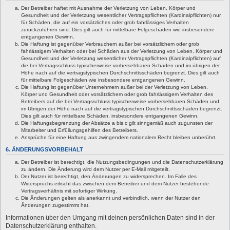
Der Betreiber haftet mit Ausnahme der Verletzung von Leben, Körper und
Gesundheit und der Verletzung wesentlicher Vertragspflichten (Kardinalpflichten) nur
für Schäden, die auf ein vorsätzliches oder grob fahrlässiges Verhalten
zurückzuführen sind. Dies gilt auch für mittelbare Folgeschäden wie insbesondere
entgangenen Gewinn.
Die Haftung ist gegenüber Verbrauchern außer bei vorsätzlichem oder grob
fahrlässigem Verhalten oder bei Schäden aus der Verletzung von Leben, Körper und
Gesundheit und der Verletzung wesentlicher Vertragspflichten (Kardinalpflichten) auf
die bei Vertragsschluss typischerweise vorhersehbaren Schäden und im übrigen der
Höhe nach auf die vertragstypischen Durchschnittsschäden begrenzt. Dies gilt auch
für mittelbare Folgeschäden wie insbesondere entgangenen Gewinn.
Die Haftung ist gegenüber Unternehmern außer bei der Verletzung von Leben,
Körper und Gesundheit oder vorsätzlichem oder grob fahrlässigem Verhalten des
Betreibers auf die bei Vertragsschluss typischerweise vorhersehbaren Schäden und
im Übrigen der Höhe nach auf die vertragstypischen Durchschnittsschäden begrenzt.
Dies gilt auch für mittelbare Schäden, insbesondere entgangenen Gewinn.
Die Haftungsbegrenzung der Absätze a bis c gilt sinngemäß auch zugunsten der
Mitarbeiter und Erfüllungsgehilfen des Betreibers.
Ansprüche für eine Haftung aus zwingendem nationalem Recht bleiben unberührt.
6. ÄNDERUNGSVORBEHALT
Der Betreiber ist berechtigt, die Nutzungsbedingungen und die Datenschutzerklärung
zu ändern. Die Änderung wird dem Nutzer per E-Mail mitgeteilt.
Der Nutzer ist berechtigt, den Änderungen zu widersprechen. Im Falle des
Widerspruchs erlischt das zwischen dem Betreiber und dem Nutzer bestehende
Vertragsverhältnis mit sofortiger Wirkung.
Die Änderungen gelten als anerkannt und verbindlich, wenn der Nutzer den
Änderungen zugestimmt hat.
Informationen über den Umgang mit deinen persönlichen Daten sind in der
Datenschutzerklärung enthalten.