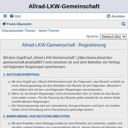
Allrad-LKW-Gemeinschaft
FAQ
Anmelden
S
Foren-Übersicht
Unbeantwortete Themen
Aktive Themen
u
Sprache:
c
Allrad-LKW-Gemeinschaft - Registrierung
h
e
Mit dem Zugriff auf „Allrad-LKW-Gemeinschaft“ („https://www.allrad-lkw-
gemeinschaft.de/phpBB3“) wird zwischen dir und dem Betreiber ein Vertrag
mit folgenden Regelungen geschlossen:
1. NUTZUNGSVERTRAG
Mit dem Zugriff auf „Allrad-LKW-Gemeinschaft“ (im Folgenden „das Board“) schließt du
einen Nutzungsvertrag mit dem Betreiber des Boards ab (im Folgenden „Betreiber“)
und erklärst dich mit den nachfolgenden Regelungen einverstanden.
Wenn du mit diesen Regelungen nicht einverstanden bist, so darfst du das Board
nicht weiter nutzen. Für die Nutzung des Boards gelten jeweils die an dieser Stelle
veröffentlichten Regelungen.
Der Nutzungsvertrag wird auf unbestimmte Zeit geschlossen und kann von beiden
Seiten ohne Einhaltung einer Frist jederzeit gekündigt werden.
2. EINRÄUMUNG VON NUTZUNGSRECHTEN
Mit dem Erstellen eines Beitrags erteilst du dem Betreiber ein einfaches, zeitlich und
räumlich unbeschränktes und unentgeltliches Recht, deinen Beitrag im Rahmen des