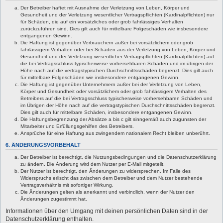
Der Betreiber haftet mit Ausnahme der Verletzung von Leben, Körper und
Gesundheit und der Verletzung wesentlicher Vertragspflichten (Kardinalpflichten) nur
für Schäden, die auf ein vorsätzliches oder grob fahrlässiges Verhalten
zurückzuführen sind. Dies gilt auch für mittelbare Folgeschäden wie insbesondere
entgangenen Gewinn.
Die Haftung ist gegenüber Verbrauchern außer bei vorsätzlichem oder grob
fahrlässigem Verhalten oder bei Schäden aus der Verletzung von Leben, Körper und
Gesundheit und der Verletzung wesentlicher Vertragspflichten (Kardinalpflichten) auf
die bei Vertragsschluss typischerweise vorhersehbaren Schäden und im übrigen der
Höhe nach auf die vertragstypischen Durchschnittsschäden begrenzt. Dies gilt auch
für mittelbare Folgeschäden wie insbesondere entgangenen Gewinn.
Die Haftung ist gegenüber Unternehmern außer bei der Verletzung von Leben,
Körper und Gesundheit oder vorsätzlichem oder grob fahrlässigem Verhalten des
Betreibers auf die bei Vertragsschluss typischerweise vorhersehbaren Schäden und
im Übrigen der Höhe nach auf die vertragstypischen Durchschnittsschäden begrenzt.
Dies gilt auch für mittelbare Schäden, insbesondere entgangenen Gewinn.
Die Haftungsbegrenzung der Absätze a bis c gilt sinngemäß auch zugunsten der
Mitarbeiter und Erfüllungsgehilfen des Betreibers.
Ansprüche für eine Haftung aus zwingendem nationalem Recht bleiben unberührt.
6. ÄNDERUNGSVORBEHALT
Der Betreiber ist berechtigt, die Nutzungsbedingungen und die Datenschutzerklärung
zu ändern. Die Änderung wird dem Nutzer per E-Mail mitgeteilt.
Der Nutzer ist berechtigt, den Änderungen zu widersprechen. Im Falle des
Widerspruchs erlischt das zwischen dem Betreiber und dem Nutzer bestehende
Vertragsverhältnis mit sofortiger Wirkung.
Die Änderungen gelten als anerkannt und verbindlich, wenn der Nutzer den
Änderungen zugestimmt hat.
Informationen über den Umgang mit deinen persönlichen Daten sind in der
Datenschutzerklärung enthalten.