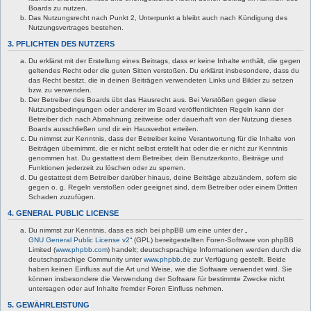
Boards zu nutzen.
Das Nutzungsrecht nach Punkt 2, Unterpunkt a bleibt auch nach Kündigung des
Nutzungsvertrages bestehen.
3. PFLICHTEN DES NUTZERS
Du erklärst mit der Erstellung eines Beitrags, dass er keine Inhalte enthält, die gegen
geltendes Recht oder die guten Sitten verstoßen. Du erklärst insbesondere, dass du
das Recht besitzt, die in deinen Beiträgen verwendeten Links und Bilder zu setzen
bzw. zu verwenden.
Der Betreiber des Boards übt das Hausrecht aus. Bei Verstößen gegen diese
Nutzungsbedingungen oder anderer im Board veröffentlichten Regeln kann der
Betreiber dich nach Abmahnung zeitweise oder dauerhaft von der Nutzung dieses
Boards ausschließen und dir ein Hausverbot erteilen.
Du nimmst zur Kenntnis, dass der Betreiber keine Verantwortung für die Inhalte von
Beiträgen übernimmt, die er nicht selbst erstellt hat oder die er nicht zur Kenntnis
genommen hat. Du gestattest dem Betreiber, dein Benutzerkonto, Beiträge und
Funktionen jederzeit zu löschen oder zu sperren.
Du gestattest dem Betreiber darüber hinaus, deine Beiträge abzuändern, sofern sie
gegen o. g. Regeln verstoßen oder geeignet sind, dem Betreiber oder einem Dritten
Schaden zuzufügen.
4. GENERAL PUBLIC LICENSE
Du nimmst zur Kenntnis, dass es sich bei phpBB um eine unter der „
GNU General Public License v2
“ (GPL) bereitgestellten Foren-Software von phpBB
Limited (
www.phpbb.com
) handelt; deutschsprachige Informationen werden durch die
deutschsprachige Community unter
www.phpbb.de
zur Verfügung gestellt. Beide
haben keinen Einfluss auf die Art und Weise, wie die Software verwendet wird. Sie
können insbesondere die Verwendung der Software für bestimmte Zwecke nicht
untersagen oder auf Inhalte fremder Foren Einfluss nehmen.
5. GEWÄHRLEISTUNG