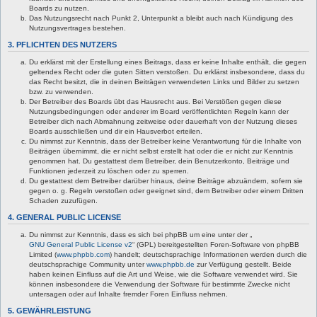
Boards zu nutzen.
Das Nutzungsrecht nach Punkt 2, Unterpunkt a bleibt auch nach Kündigung des
Nutzungsvertrages bestehen.
3. PFLICHTEN DES NUTZERS
Du erklärst mit der Erstellung eines Beitrags, dass er keine Inhalte enthält, die gegen
geltendes Recht oder die guten Sitten verstoßen. Du erklärst insbesondere, dass du
das Recht besitzt, die in deinen Beiträgen verwendeten Links und Bilder zu setzen
bzw. zu verwenden.
Der Betreiber des Boards übt das Hausrecht aus. Bei Verstößen gegen diese
Nutzungsbedingungen oder anderer im Board veröffentlichten Regeln kann der
Betreiber dich nach Abmahnung zeitweise oder dauerhaft von der Nutzung dieses
Boards ausschließen und dir ein Hausverbot erteilen.
Du nimmst zur Kenntnis, dass der Betreiber keine Verantwortung für die Inhalte von
Beiträgen übernimmt, die er nicht selbst erstellt hat oder die er nicht zur Kenntnis
genommen hat. Du gestattest dem Betreiber, dein Benutzerkonto, Beiträge und
Funktionen jederzeit zu löschen oder zu sperren.
Du gestattest dem Betreiber darüber hinaus, deine Beiträge abzuändern, sofern sie
gegen o. g. Regeln verstoßen oder geeignet sind, dem Betreiber oder einem Dritten
Schaden zuzufügen.
4. GENERAL PUBLIC LICENSE
Du nimmst zur Kenntnis, dass es sich bei phpBB um eine unter der „
GNU General Public License v2
“ (GPL) bereitgestellten Foren-Software von phpBB
Limited (
www.phpbb.com
) handelt; deutschsprachige Informationen werden durch die
deutschsprachige Community unter
www.phpbb.de
zur Verfügung gestellt. Beide
haben keinen Einfluss auf die Art und Weise, wie die Software verwendet wird. Sie
können insbesondere die Verwendung der Software für bestimmte Zwecke nicht
untersagen oder auf Inhalte fremder Foren Einfluss nehmen.
5. GEWÄHRLEISTUNG