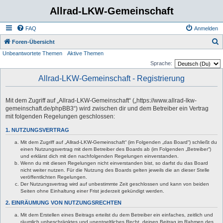
Allrad-LKW-Gemeinschaft
FAQ
Anmelden
S
Foren-Übersicht
Unbeantwortete Themen
Aktive Themen
u
Sprache:
c
Allrad-LKW-Gemeinschaft - Registrierung
h
e
Mit dem Zugriff auf „Allrad-LKW-Gemeinschaft“ („https://www.allrad-lkw-
gemeinschaft.de/phpBB3“) wird zwischen dir und dem Betreiber ein Vertrag
mit folgenden Regelungen geschlossen:
1. NUTZUNGSVERTRAG
Mit dem Zugriff auf „Allrad-LKW-Gemeinschaft“ (im Folgenden „das Board“) schließt du
einen Nutzungsvertrag mit dem Betreiber des Boards ab (im Folgenden „Betreiber“)
und erklärst dich mit den nachfolgenden Regelungen einverstanden.
Wenn du mit diesen Regelungen nicht einverstanden bist, so darfst du das Board
nicht weiter nutzen. Für die Nutzung des Boards gelten jeweils die an dieser Stelle
veröffentlichten Regelungen.
Der Nutzungsvertrag wird auf unbestimmte Zeit geschlossen und kann von beiden
Seiten ohne Einhaltung einer Frist jederzeit gekündigt werden.
2. EINRÄUMUNG VON NUTZUNGSRECHTEN
Mit dem Erstellen eines Beitrags erteilst du dem Betreiber ein einfaches, zeitlich und
räumlich unbeschränktes und unentgeltliches Recht, deinen Beitrag im Rahmen des