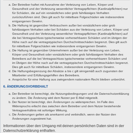
Der Betreiber haftet mit Ausnahme der Verletzung von Leben, Körper und
Gesundheit und der Verletzung wesentlicher Vertragspflichten (Kardinalpflichten) nur
für Schäden, die auf ein vorsätzliches oder grob fahrlässiges Verhalten
zurückzuführen sind. Dies gilt auch für mittelbare Folgeschäden wie insbesondere
entgangenen Gewinn.
Die Haftung ist gegenüber Verbrauchern außer bei vorsätzlichem oder grob
fahrlässigem Verhalten oder bei Schäden aus der Verletzung von Leben, Körper und
Gesundheit und der Verletzung wesentlicher Vertragspflichten (Kardinalpflichten) auf
die bei Vertragsschluss typischerweise vorhersehbaren Schäden und im übrigen der
Höhe nach auf die vertragstypischen Durchschnittsschäden begrenzt. Dies gilt auch
für mittelbare Folgeschäden wie insbesondere entgangenen Gewinn.
Die Haftung ist gegenüber Unternehmern außer bei der Verletzung von Leben,
Körper und Gesundheit oder vorsätzlichem oder grob fahrlässigem Verhalten des
Betreibers auf die bei Vertragsschluss typischerweise vorhersehbaren Schäden und
im Übrigen der Höhe nach auf die vertragstypischen Durchschnittsschäden begrenzt.
Dies gilt auch für mittelbare Schäden, insbesondere entgangenen Gewinn.
Die Haftungsbegrenzung der Absätze a bis c gilt sinngemäß auch zugunsten der
Mitarbeiter und Erfüllungsgehilfen des Betreibers.
Ansprüche für eine Haftung aus zwingendem nationalem Recht bleiben unberührt.
6. ÄNDERUNGSVORBEHALT
Der Betreiber ist berechtigt, die Nutzungsbedingungen und die Datenschutzerklärung
zu ändern. Die Änderung wird dem Nutzer per E-Mail mitgeteilt.
Der Nutzer ist berechtigt, den Änderungen zu widersprechen. Im Falle des
Widerspruchs erlischt das zwischen dem Betreiber und dem Nutzer bestehende
Vertragsverhältnis mit sofortiger Wirkung.
Die Änderungen gelten als anerkannt und verbindlich, wenn der Nutzer den
Änderungen zugestimmt hat.
Informationen über den Umgang mit deinen persönlichen Daten sind in der
Datenschutzerklärung enthalten.