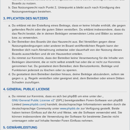
Boards zu nutzen.
Das Nutzungsrecht nach Punkt 2, Unterpunkt a bleibt auch nach Kündigung des
Nutzungsvertrages bestehen.
3. PFLICHTEN DES NUTZERS
Du erklärst mit der Erstellung eines Beitrags, dass er keine Inhalte enthält, die gegen
geltendes Recht oder die guten Sitten verstoßen. Du erklärst insbesondere, dass du
das Recht besitzt, die in deinen Beiträgen verwendeten Links und Bilder zu setzen
bzw. zu verwenden.
Der Betreiber des Boards übt das Hausrecht aus. Bei Verstößen gegen diese
Nutzungsbedingungen oder anderer im Board veröffentlichten Regeln kann der
Betreiber dich nach Abmahnung zeitweise oder dauerhaft von der Nutzung dieses
Boards ausschließen und dir ein Hausverbot erteilen.
Du nimmst zur Kenntnis, dass der Betreiber keine Verantwortung für die Inhalte von
Beiträgen übernimmt, die er nicht selbst erstellt hat oder die er nicht zur Kenntnis
genommen hat. Du gestattest dem Betreiber, dein Benutzerkonto, Beiträge und
Funktionen jederzeit zu löschen oder zu sperren.
Du gestattest dem Betreiber darüber hinaus, deine Beiträge abzuändern, sofern sie
gegen o. g. Regeln verstoßen oder geeignet sind, dem Betreiber oder einem Dritten
Schaden zuzufügen.
4. GENERAL PUBLIC LICENSE
Du nimmst zur Kenntnis, dass es sich bei phpBB um eine unter der „
GNU General Public License v2
“ (GPL) bereitgestellten Foren-Software von phpBB
Limited (
www.phpbb.com
) handelt; deutschsprachige Informationen werden durch die
deutschsprachige Community unter
www.phpbb.de
zur Verfügung gestellt. Beide
haben keinen Einfluss auf die Art und Weise, wie die Software verwendet wird. Sie
können insbesondere die Verwendung der Software für bestimmte Zwecke nicht
untersagen oder auf Inhalte fremder Foren Einfluss nehmen.
5. GEWÄHRLEISTUNG