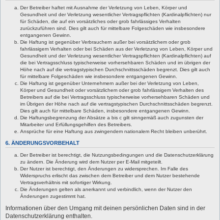
Der Betreiber haftet mit Ausnahme der Verletzung von Leben, Körper und
Gesundheit und der Verletzung wesentlicher Vertragspflichten (Kardinalpflichten) nur
für Schäden, die auf ein vorsätzliches oder grob fahrlässiges Verhalten
zurückzuführen sind. Dies gilt auch für mittelbare Folgeschäden wie insbesondere
entgangenen Gewinn.
Die Haftung ist gegenüber Verbrauchern außer bei vorsätzlichem oder grob
fahrlässigem Verhalten oder bei Schäden aus der Verletzung von Leben, Körper und
Gesundheit und der Verletzung wesentlicher Vertragspflichten (Kardinalpflichten) auf
die bei Vertragsschluss typischerweise vorhersehbaren Schäden und im übrigen der
Höhe nach auf die vertragstypischen Durchschnittsschäden begrenzt. Dies gilt auch
für mittelbare Folgeschäden wie insbesondere entgangenen Gewinn.
Die Haftung ist gegenüber Unternehmern außer bei der Verletzung von Leben,
Körper und Gesundheit oder vorsätzlichem oder grob fahrlässigem Verhalten des
Betreibers auf die bei Vertragsschluss typischerweise vorhersehbaren Schäden und
im Übrigen der Höhe nach auf die vertragstypischen Durchschnittsschäden begrenzt.
Dies gilt auch für mittelbare Schäden, insbesondere entgangenen Gewinn.
Die Haftungsbegrenzung der Absätze a bis c gilt sinngemäß auch zugunsten der
Mitarbeiter und Erfüllungsgehilfen des Betreibers.
Ansprüche für eine Haftung aus zwingendem nationalem Recht bleiben unberührt.
6. ÄNDERUNGSVORBEHALT
Der Betreiber ist berechtigt, die Nutzungsbedingungen und die Datenschutzerklärung
zu ändern. Die Änderung wird dem Nutzer per E-Mail mitgeteilt.
Der Nutzer ist berechtigt, den Änderungen zu widersprechen. Im Falle des
Widerspruchs erlischt das zwischen dem Betreiber und dem Nutzer bestehende
Vertragsverhältnis mit sofortiger Wirkung.
Die Änderungen gelten als anerkannt und verbindlich, wenn der Nutzer den
Änderungen zugestimmt hat.
Informationen über den Umgang mit deinen persönlichen Daten sind in der
Datenschutzerklärung enthalten.