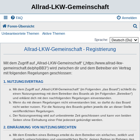
Allrad-LKW-Gemeinschaft
FAQ
Anmelden
S
Foren-Übersicht
Unbeantwortete Themen
Aktive Themen
u
Sprache:
c
Allrad-LKW-Gemeinschaft - Registrierung
h
e
Mit dem Zugriff auf „Allrad-LKW-Gemeinschaft“ („https://www.allrad-lkw-
gemeinschaft.de/phpBB3“) wird zwischen dir und dem Betreiber ein Vertrag
mit folgenden Regelungen geschlossen:
1. NUTZUNGSVERTRAG
Mit dem Zugriff auf „Allrad-LKW-Gemeinschaft“ (im Folgenden „das Board“) schließt du
einen Nutzungsvertrag mit dem Betreiber des Boards ab (im Folgenden „Betreiber“)
und erklärst dich mit den nachfolgenden Regelungen einverstanden.
Wenn du mit diesen Regelungen nicht einverstanden bist, so darfst du das Board
nicht weiter nutzen. Für die Nutzung des Boards gelten jeweils die an dieser Stelle
veröffentlichten Regelungen.
Der Nutzungsvertrag wird auf unbestimmte Zeit geschlossen und kann von beiden
Seiten ohne Einhaltung einer Frist jederzeit gekündigt werden.
2. EINRÄUMUNG VON NUTZUNGSRECHTEN
Mit dem Erstellen eines Beitrags erteilst du dem Betreiber ein einfaches, zeitlich und
räumlich unbeschränktes und unentgeltliches Recht, deinen Beitrag im Rahmen des