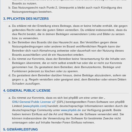
Boards zu nutzen.
Das Nutzungsrecht nach Punkt 2, Unterpunkt a bleibt auch nach Kündigung des
Nutzungsvertrages bestehen.
3. PFLICHTEN DES NUTZERS
Du erklärst mit der Erstellung eines Beitrags, dass er keine Inhalte enthält, die gegen
geltendes Recht oder die guten Sitten verstoßen. Du erklärst insbesondere, dass du
das Recht besitzt, die in deinen Beiträgen verwendeten Links und Bilder zu setzen
bzw. zu verwenden.
Der Betreiber des Boards übt das Hausrecht aus. Bei Verstößen gegen diese
Nutzungsbedingungen oder anderer im Board veröffentlichten Regeln kann der
Betreiber dich nach Abmahnung zeitweise oder dauerhaft von der Nutzung dieses
Boards ausschließen und dir ein Hausverbot erteilen.
Du nimmst zur Kenntnis, dass der Betreiber keine Verantwortung für die Inhalte von
Beiträgen übernimmt, die er nicht selbst erstellt hat oder die er nicht zur Kenntnis
genommen hat. Du gestattest dem Betreiber, dein Benutzerkonto, Beiträge und
Funktionen jederzeit zu löschen oder zu sperren.
Du gestattest dem Betreiber darüber hinaus, deine Beiträge abzuändern, sofern sie
gegen o. g. Regeln verstoßen oder geeignet sind, dem Betreiber oder einem Dritten
Schaden zuzufügen.
4. GENERAL PUBLIC LICENSE
Du nimmst zur Kenntnis, dass es sich bei phpBB um eine unter der „
GNU General Public License v2
“ (GPL) bereitgestellten Foren-Software von phpBB
Limited (
www.phpbb.com
) handelt; deutschsprachige Informationen werden durch die
deutschsprachige Community unter
www.phpbb.de
zur Verfügung gestellt. Beide
haben keinen Einfluss auf die Art und Weise, wie die Software verwendet wird. Sie
können insbesondere die Verwendung der Software für bestimmte Zwecke nicht
untersagen oder auf Inhalte fremder Foren Einfluss nehmen.
5. GEWÄHRLEISTUNG