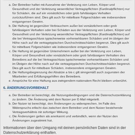
Der Betreiber haftet mit Ausnahme der Verletzung von Leben, Körper und
Gesundheit und der Verletzung wesentlicher Vertragspflichten (Kardinalpflichten) nur
für Schäden, die auf ein vorsätzliches oder grob fahrlässiges Verhalten
zurückzuführen sind. Dies gilt auch für mittelbare Folgeschäden wie insbesondere
entgangenen Gewinn.
Die Haftung ist gegenüber Verbrauchern außer bei vorsätzlichem oder grob
fahrlässigem Verhalten oder bei Schäden aus der Verletzung von Leben, Körper und
Gesundheit und der Verletzung wesentlicher Vertragspflichten (Kardinalpflichten) auf
die bei Vertragsschluss typischerweise vorhersehbaren Schäden und im übrigen der
Höhe nach auf die vertragstypischen Durchschnittsschäden begrenzt. Dies gilt auch
für mittelbare Folgeschäden wie insbesondere entgangenen Gewinn.
Die Haftung ist gegenüber Unternehmern außer bei der Verletzung von Leben,
Körper und Gesundheit oder vorsätzlichem oder grob fahrlässigem Verhalten des
Betreibers auf die bei Vertragsschluss typischerweise vorhersehbaren Schäden und
im Übrigen der Höhe nach auf die vertragstypischen Durchschnittsschäden begrenzt.
Dies gilt auch für mittelbare Schäden, insbesondere entgangenen Gewinn.
Die Haftungsbegrenzung der Absätze a bis c gilt sinngemäß auch zugunsten der
Mitarbeiter und Erfüllungsgehilfen des Betreibers.
Ansprüche für eine Haftung aus zwingendem nationalem Recht bleiben unberührt.
6. ÄNDERUNGSVORBEHALT
Der Betreiber ist berechtigt, die Nutzungsbedingungen und die Datenschutzerklärung
zu ändern. Die Änderung wird dem Nutzer per E-Mail mitgeteilt.
Der Nutzer ist berechtigt, den Änderungen zu widersprechen. Im Falle des
Widerspruchs erlischt das zwischen dem Betreiber und dem Nutzer bestehende
Vertragsverhältnis mit sofortiger Wirkung.
Die Änderungen gelten als anerkannt und verbindlich, wenn der Nutzer den
Änderungen zugestimmt hat.
Informationen über den Umgang mit deinen persönlichen Daten sind in der
Datenschutzerklärung enthalten.