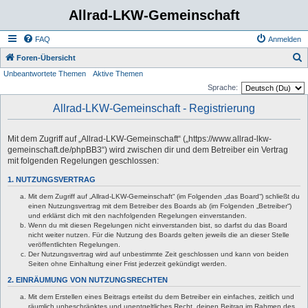
Allrad-LKW-Gemeinschaft
FAQ
Anmelden
S
Foren-Übersicht
Unbeantwortete Themen
Aktive Themen
u
Sprache:
c
Allrad-LKW-Gemeinschaft - Registrierung
h
e
Mit dem Zugriff auf „Allrad-LKW-Gemeinschaft“ („https://www.allrad-lkw-
gemeinschaft.de/phpBB3“) wird zwischen dir und dem Betreiber ein Vertrag
mit folgenden Regelungen geschlossen:
1. NUTZUNGSVERTRAG
Mit dem Zugriff auf „Allrad-LKW-Gemeinschaft“ (im Folgenden „das Board“) schließt du
einen Nutzungsvertrag mit dem Betreiber des Boards ab (im Folgenden „Betreiber“)
und erklärst dich mit den nachfolgenden Regelungen einverstanden.
Wenn du mit diesen Regelungen nicht einverstanden bist, so darfst du das Board
nicht weiter nutzen. Für die Nutzung des Boards gelten jeweils die an dieser Stelle
veröffentlichten Regelungen.
Der Nutzungsvertrag wird auf unbestimmte Zeit geschlossen und kann von beiden
Seiten ohne Einhaltung einer Frist jederzeit gekündigt werden.
2. EINRÄUMUNG VON NUTZUNGSRECHTEN
Mit dem Erstellen eines Beitrags erteilst du dem Betreiber ein einfaches, zeitlich und
räumlich unbeschränktes und unentgeltliches Recht, deinen Beitrag im Rahmen des