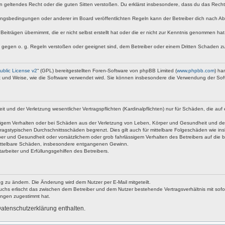
egen geltendes Recht oder die guten Sitten verstoßen. Du erklärst insbesondere, dass du das Rech
ngsbedingungen oder anderer im Board veröffentlichten Regeln kann der Betreiber dich nach A
Beiträgen übernimmt, die er nicht selbst erstellt hat oder die er nicht zur Kenntnis genommen ha
e gegen o. g. Regeln verstoßen oder geeignet sind, dem Betreiber oder einem Dritten Schaden z
blic License v2
“ (GPL) bereitgestellten Foren-Software von phpBB Limited (
www.phpbb.com
) ha
rt und Weise, wie die Software verwendet wird. Sie können insbesondere die Verwendung der Sof
nd der Verletzung wesentlicher Vertragspflichten (Kardinalpflichten) nur für Schäden, die auf ei
igem Verhalten oder bei Schäden aus der Verletzung von Leben, Körper und Gesundheit und der Ver
ragstypischen Durchschnittsschäden begrenzt. Dies gilt auch für mittelbare Folgeschäden wie 
er und Gesundheit oder vorsätzlichem oder grob fahrlässigem Verhalten des Betreibers auf die 
 mittelbare Schäden, insbesondere entgangenen Gewinn.
rbeiter und Erfüllungsgehilfen des Betreibers.
g zu ändern. Die Änderung wird dem Nutzer per E-Mail mitgeteilt.
uchs erlischt das zwischen dem Betreiber und dem Nutzer bestehende Vertragsverhältnis mit sofor
ungen zugestimmt hat.
atenschutzerklärung enthalten.