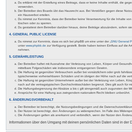
Du erklärst mit der Erstellung eines Beitrags, dass er keine Inhalte enthält, die g
verwenden.
Der Betreiber des Boards übt das Hausrecht aus. Bei Verstößen gegen diese Nutzu
ein Hausverbot erteilen.
Du nimmst zur Kenntnis, dass der Betreiber keine Verantwortung für die Inhalte von 
löschen oder zu sperren.
Du gestattest dem Betreiber darüber hinaus, deine Beiträge abzuändern, sofern si
4. GENERAL PUBLIC LICENSE
Du nimmst zur Kenntnis, dass es sich bei phpBB um eine unter der „
GNU General Pu
unter
www.phpbb.de
zur Verfügung gestellt. Beide haben keinen Einfluss auf die A
nehmen.
5. GEWÄHRLEISTUNG
Der Betreiber haftet mit Ausnahme der Verletzung von Leben, Körper und Gesundheit u
mittelbare Folgeschäden wie insbesondere entgangenen Gewinn.
Die Haftung ist gegenüber Verbrauchern außer bei vorsätzlichem oder grob fahrläss
typischerweise vorhersehbaren Schäden und im übrigen der Höhe nach auf die vert
Die Haftung ist gegenüber Unternehmern außer bei der Verletzung von Leben, Körp
nach auf die vertragstypischen Durchschnittsschäden begrenzt. Dies gilt auch für
Die Haftungsbegrenzung der Absätze a bis c gilt sinngemäß auch zugunsten der Mita
Ansprüche für eine Haftung aus zwingendem nationalem Recht bleiben unberührt.
6. ÄNDERUNGSVORBEHALT
Der Betreiber ist berechtigt, die Nutzungsbedingungen und die Datenschutzerklärun
Der Nutzer ist berechtigt, den Änderungen zu widersprechen. Im Falle des Widerspr
Die Änderungen gelten als anerkannt und verbindlich, wenn der Nutzer den Änder
Informationen über den Umgang mit deinen persönlichen Daten sind in der D