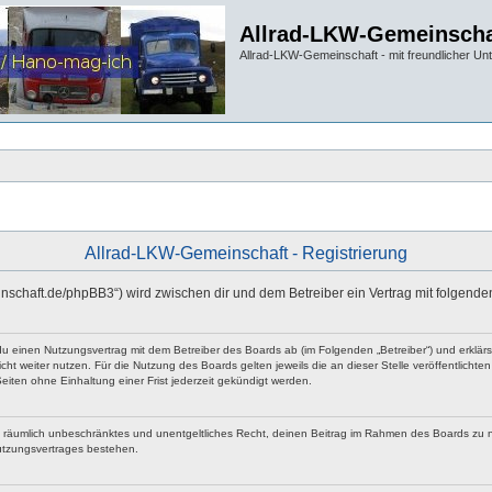
Allrad-LKW-Gemeinscha
Allrad-LKW-Gemeinschaft - mit freundlicher Un
Allrad-LKW-Gemeinschaft - Registrierung
einschaft.de/phpBB3“) wird zwischen dir und dem Betreiber ein Vertrag mit folgen
 du einen Nutzungsvertrag mit dem Betreiber des Boards ab (im Folgenden „Betreiber“) und erklä
ht weiter nutzen. Für die Nutzung des Boards gelten jeweils die an dieser Stelle veröffentlicht
iten ohne Einhaltung einer Frist jederzeit gekündigt werden.
 und räumlich unbeschränktes und unentgeltliches Recht, deinen Beitrag im Rahmen des Boards zu 
utzungsvertrages bestehen.