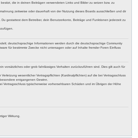
t besitzt, die in deinen Beiträgen verwendeten Links und Bilder zu setzen bzw. zu
bmahnung zeitweise oder dauerhaft von der Nutzung dieses Boards ausschließen und dir
t. Du gestattest dem Betreiber, dein Benutzerkonto, Beiträge und Funktionen jederzeit zu
uzufügen.
ndelt; deutschsprachige Informationen werden durch die deutschsprachige Community
tware für bestimmte Zwecke nicht untersagen oder auf Inhalte fremder Foren Einfluss
n vorsätzliches oder grob fahrlässiges Verhalten zurückzuführen sind. Dies gilt auch für
letzung wesentlicher Vertragspflichten (Kardinalpflichten) auf die bei Vertragsschluss
insbesondere entgangenen Gewinn.
bei Vertragsschluss typischerweise vorhersehbaren Schäden und im Übrigen der Höhe
tiger Wirkung.