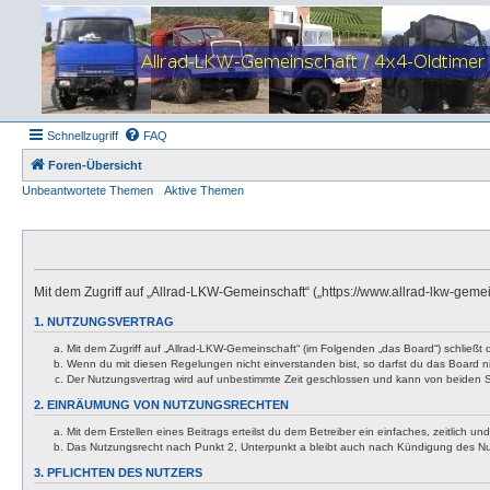
Schnellzugriff
FAQ
Foren-Übersicht
Unbeantwortete Themen
Aktive Themen
Mit dem Zugriff auf „Allrad-LKW-Gemeinschaft“ („https://www.allrad-lkw-gem
1. NUTZUNGSVERTRAG
Mit dem Zugriff auf „Allrad-LKW-Gemeinschaft“ (im Folgenden „das Board“) schließt
Wenn du mit diesen Regelungen nicht einverstanden bist, so darfst du das Board nic
Der Nutzungsvertrag wird auf unbestimmte Zeit geschlossen und kann von beiden Se
2. EINRÄUMUNG VON NUTZUNGSRECHTEN
Mit dem Erstellen eines Beitrags erteilst du dem Betreiber ein einfaches, zeitlich
Das Nutzungsrecht nach Punkt 2, Unterpunkt a bleibt auch nach Kündigung des N
3. PFLICHTEN DES NUTZERS