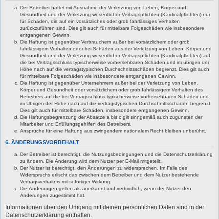
Der Betreiber haftet mit Ausnahme der Verletzung von Leben, Körper und
Gesundheit und der Verletzung wesentlicher Vertragspflichten (Kardinalpflichten) nur
für Schäden, die auf ein vorsätzliches oder grob fahrlässiges Verhalten
zurückzuführen sind. Dies gilt auch für mittelbare Folgeschäden wie insbesondere
entgangenen Gewinn.
Die Haftung ist gegenüber Verbrauchern außer bei vorsätzlichem oder grob
fahrlässigem Verhalten oder bei Schäden aus der Verletzung von Leben, Körper und
Gesundheit und der Verletzung wesentlicher Vertragspflichten (Kardinalpflichten) auf
die bei Vertragsschluss typischerweise vorhersehbaren Schäden und im übrigen der
Höhe nach auf die vertragstypischen Durchschnittsschäden begrenzt. Dies gilt auch
für mittelbare Folgeschäden wie insbesondere entgangenen Gewinn.
Die Haftung ist gegenüber Unternehmern außer bei der Verletzung von Leben,
Körper und Gesundheit oder vorsätzlichem oder grob fahrlässigem Verhalten des
Betreibers auf die bei Vertragsschluss typischerweise vorhersehbaren Schäden und
im Übrigen der Höhe nach auf die vertragstypischen Durchschnittsschäden begrenzt.
Dies gilt auch für mittelbare Schäden, insbesondere entgangenen Gewinn.
Die Haftungsbegrenzung der Absätze a bis c gilt sinngemäß auch zugunsten der
Mitarbeiter und Erfüllungsgehilfen des Betreibers.
Ansprüche für eine Haftung aus zwingendem nationalem Recht bleiben unberührt.
6. ÄNDERUNGSVORBEHALT
Der Betreiber ist berechtigt, die Nutzungsbedingungen und die Datenschutzerklärung
zu ändern. Die Änderung wird dem Nutzer per E-Mail mitgeteilt.
Der Nutzer ist berechtigt, den Änderungen zu widersprechen. Im Falle des
Widerspruchs erlischt das zwischen dem Betreiber und dem Nutzer bestehende
Vertragsverhältnis mit sofortiger Wirkung.
Die Änderungen gelten als anerkannt und verbindlich, wenn der Nutzer den
Änderungen zugestimmt hat.
Informationen über den Umgang mit deinen persönlichen Daten sind in der
Datenschutzerklärung enthalten.