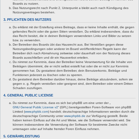
Boards zu nutzen.
Das Nutzungsrecht nach Punkt 2, Unterpunkt a bleibt auch nach Kündigung des
Nutzungsvertrages bestehen.
3. PFLICHTEN DES NUTZERS
Du erklärst mit der Erstellung eines Beitrags, dass er keine Inhalte enthält, die gegen
geltendes Recht oder die guten Sitten verstoßen. Du erklärst insbesondere, dass du
das Recht besitzt, die in deinen Beiträgen verwendeten Links und Bilder zu setzen
bzw. zu verwenden.
Der Betreiber des Boards übt das Hausrecht aus. Bei Verstößen gegen diese
Nutzungsbedingungen oder anderer im Board veröffentlichten Regeln kann der
Betreiber dich nach Abmahnung zeitweise oder dauerhaft von der Nutzung dieses
Boards ausschließen und dir ein Hausverbot erteilen.
Du nimmst zur Kenntnis, dass der Betreiber keine Verantwortung für die Inhalte von
Beiträgen übernimmt, die er nicht selbst erstellt hat oder die er nicht zur Kenntnis
genommen hat. Du gestattest dem Betreiber, dein Benutzerkonto, Beiträge und
Funktionen jederzeit zu löschen oder zu sperren.
Du gestattest dem Betreiber darüber hinaus, deine Beiträge abzuändern, sofern sie
gegen o. g. Regeln verstoßen oder geeignet sind, dem Betreiber oder einem Dritten
Schaden zuzufügen.
4. GENERAL PUBLIC LICENSE
Du nimmst zur Kenntnis, dass es sich bei phpBB um eine unter der „
GNU General Public License v2
“ (GPL) bereitgestellten Foren-Software von phpBB
Limited (
www.phpbb.com
) handelt; deutschsprachige Informationen werden durch die
deutschsprachige Community unter
www.phpbb.de
zur Verfügung gestellt. Beide
haben keinen Einfluss auf die Art und Weise, wie die Software verwendet wird. Sie
können insbesondere die Verwendung der Software für bestimmte Zwecke nicht
untersagen oder auf Inhalte fremder Foren Einfluss nehmen.
5. GEWÄHRLEISTUNG