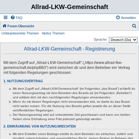
Allrad-LKW-Gemeinschaft
FAQ
Anmelden
S
Foren-Übersicht
Unbeantwortete Themen
Aktive Themen
u
Sprache:
c
Allrad-LKW-Gemeinschaft - Registrierung
h
e
Mit dem Zugriff auf „Allrad-LKW-Gemeinschaft“ („https://www.allrad-lkw-
gemeinschaft.de/phpBB3“) wird zwischen dir und dem Betreiber ein Vertrag
mit folgenden Regelungen geschlossen:
1. NUTZUNGSVERTRAG
Mit dem Zugriff auf „Allrad-LKW-Gemeinschaft“ (im Folgenden „das Board“) schließt du
einen Nutzungsvertrag mit dem Betreiber des Boards ab (im Folgenden „Betreiber“)
und erklärst dich mit den nachfolgenden Regelungen einverstanden.
Wenn du mit diesen Regelungen nicht einverstanden bist, so darfst du das Board
nicht weiter nutzen. Für die Nutzung des Boards gelten jeweils die an dieser Stelle
veröffentlichten Regelungen.
Der Nutzungsvertrag wird auf unbestimmte Zeit geschlossen und kann von beiden
Seiten ohne Einhaltung einer Frist jederzeit gekündigt werden.
2. EINRÄUMUNG VON NUTZUNGSRECHTEN
Mit dem Erstellen eines Beitrags erteilst du dem Betreiber ein einfaches, zeitlich und
räumlich unbeschränktes und unentgeltliches Recht, deinen Beitrag im Rahmen des