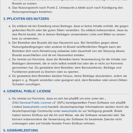
Boards zu nutzen.
Das Nutzungsrecht nach Punkt 2, Unterpunkt a bleibt auch nach Kündigung des
Nutzungsvertrages bestehen.
3. PFLICHTEN DES NUTZERS
Du erklärst mit der Erstellung eines Beitrags, dass er keine Inhalte enthält, die gegen
geltendes Recht oder die guten Sitten verstoßen. Du erklärst insbesondere, dass du
das Recht besitzt, die in deinen Beiträgen verwendeten Links und Bilder zu setzen
bzw. zu verwenden.
Der Betreiber des Boards übt das Hausrecht aus. Bei Verstößen gegen diese
Nutzungsbedingungen oder anderer im Board veröffentlichten Regeln kann der
Betreiber dich nach Abmahnung zeitweise oder dauerhaft von der Nutzung dieses
Boards ausschließen und dir ein Hausverbot erteilen.
Du nimmst zur Kenntnis, dass der Betreiber keine Verantwortung für die Inhalte von
Beiträgen übernimmt, die er nicht selbst erstellt hat oder die er nicht zur Kenntnis
genommen hat. Du gestattest dem Betreiber, dein Benutzerkonto, Beiträge und
Funktionen jederzeit zu löschen oder zu sperren.
Du gestattest dem Betreiber darüber hinaus, deine Beiträge abzuändern, sofern sie
gegen o. g. Regeln verstoßen oder geeignet sind, dem Betreiber oder einem Dritten
Schaden zuzufügen.
4. GENERAL PUBLIC LICENSE
Du nimmst zur Kenntnis, dass es sich bei phpBB um eine unter der „
GNU General Public License v2
“ (GPL) bereitgestellten Foren-Software von phpBB
Limited (
www.phpbb.com
) handelt; deutschsprachige Informationen werden durch die
deutschsprachige Community unter
www.phpbb.de
zur Verfügung gestellt. Beide
haben keinen Einfluss auf die Art und Weise, wie die Software verwendet wird. Sie
können insbesondere die Verwendung der Software für bestimmte Zwecke nicht
untersagen oder auf Inhalte fremder Foren Einfluss nehmen.
5. GEWÄHRLEISTUNG