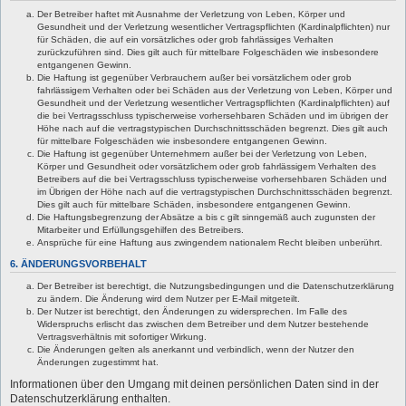
Der Betreiber haftet mit Ausnahme der Verletzung von Leben, Körper und
Gesundheit und der Verletzung wesentlicher Vertragspflichten (Kardinalpflichten) nur
für Schäden, die auf ein vorsätzliches oder grob fahrlässiges Verhalten
zurückzuführen sind. Dies gilt auch für mittelbare Folgeschäden wie insbesondere
entgangenen Gewinn.
Die Haftung ist gegenüber Verbrauchern außer bei vorsätzlichem oder grob
fahrlässigem Verhalten oder bei Schäden aus der Verletzung von Leben, Körper und
Gesundheit und der Verletzung wesentlicher Vertragspflichten (Kardinalpflichten) auf
die bei Vertragsschluss typischerweise vorhersehbaren Schäden und im übrigen der
Höhe nach auf die vertragstypischen Durchschnittsschäden begrenzt. Dies gilt auch
für mittelbare Folgeschäden wie insbesondere entgangenen Gewinn.
Die Haftung ist gegenüber Unternehmern außer bei der Verletzung von Leben,
Körper und Gesundheit oder vorsätzlichem oder grob fahrlässigem Verhalten des
Betreibers auf die bei Vertragsschluss typischerweise vorhersehbaren Schäden und
im Übrigen der Höhe nach auf die vertragstypischen Durchschnittsschäden begrenzt.
Dies gilt auch für mittelbare Schäden, insbesondere entgangenen Gewinn.
Die Haftungsbegrenzung der Absätze a bis c gilt sinngemäß auch zugunsten der
Mitarbeiter und Erfüllungsgehilfen des Betreibers.
Ansprüche für eine Haftung aus zwingendem nationalem Recht bleiben unberührt.
6. ÄNDERUNGSVORBEHALT
Der Betreiber ist berechtigt, die Nutzungsbedingungen und die Datenschutzerklärung
zu ändern. Die Änderung wird dem Nutzer per E-Mail mitgeteilt.
Der Nutzer ist berechtigt, den Änderungen zu widersprechen. Im Falle des
Widerspruchs erlischt das zwischen dem Betreiber und dem Nutzer bestehende
Vertragsverhältnis mit sofortiger Wirkung.
Die Änderungen gelten als anerkannt und verbindlich, wenn der Nutzer den
Änderungen zugestimmt hat.
Informationen über den Umgang mit deinen persönlichen Daten sind in der
Datenschutzerklärung enthalten.