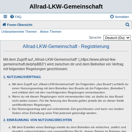
Allrad-LKW-Gemeinschaft
FAQ
Anmelden
S
Foren-Übersicht
Unbeantwortete Themen
Aktive Themen
u
Sprache:
c
Allrad-LKW-Gemeinschaft - Registrierung
h
e
Mit dem Zugriff auf „Allrad-LKW-Gemeinschaft“ („https://www.allrad-lkw-
gemeinschaft.de/phpBB3“) wird zwischen dir und dem Betreiber ein Vertrag
mit folgenden Regelungen geschlossen:
1. NUTZUNGSVERTRAG
Mit dem Zugriff auf „Allrad-LKW-Gemeinschaft“ (im Folgenden „das Board“) schließt du
einen Nutzungsvertrag mit dem Betreiber des Boards ab (im Folgenden „Betreiber“)
und erklärst dich mit den nachfolgenden Regelungen einverstanden.
Wenn du mit diesen Regelungen nicht einverstanden bist, so darfst du das Board
nicht weiter nutzen. Für die Nutzung des Boards gelten jeweils die an dieser Stelle
veröffentlichten Regelungen.
Der Nutzungsvertrag wird auf unbestimmte Zeit geschlossen und kann von beiden
Seiten ohne Einhaltung einer Frist jederzeit gekündigt werden.
2. EINRÄUMUNG VON NUTZUNGSRECHTEN
Mit dem Erstellen eines Beitrags erteilst du dem Betreiber ein einfaches, zeitlich und
räumlich unbeschränktes und unentgeltliches Recht, deinen Beitrag im Rahmen des