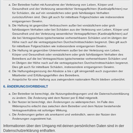
Der Betreiber haftet mit Ausnahme der Verletzung von Leben, Körper und
Gesundheit und der Verletzung wesentlicher Vertragspflichten (Kardinalpflichten) nur
für Schäden, die auf ein vorsätzliches oder grob fahrlässiges Verhalten
zurückzuführen sind. Dies gilt auch für mittelbare Folgeschäden wie insbesondere
entgangenen Gewinn.
Die Haftung ist gegenüber Verbrauchern außer bei vorsätzlichem oder grob
fahrlässigem Verhalten oder bei Schäden aus der Verletzung von Leben, Körper und
Gesundheit und der Verletzung wesentlicher Vertragspflichten (Kardinalpflichten) auf
die bei Vertragsschluss typischerweise vorhersehbaren Schäden und im übrigen der
Höhe nach auf die vertragstypischen Durchschnittsschäden begrenzt. Dies gilt auch
für mittelbare Folgeschäden wie insbesondere entgangenen Gewinn.
Die Haftung ist gegenüber Unternehmern außer bei der Verletzung von Leben,
Körper und Gesundheit oder vorsätzlichem oder grob fahrlässigem Verhalten des
Betreibers auf die bei Vertragsschluss typischerweise vorhersehbaren Schäden und
im Übrigen der Höhe nach auf die vertragstypischen Durchschnittsschäden begrenzt.
Dies gilt auch für mittelbare Schäden, insbesondere entgangenen Gewinn.
Die Haftungsbegrenzung der Absätze a bis c gilt sinngemäß auch zugunsten der
Mitarbeiter und Erfüllungsgehilfen des Betreibers.
Ansprüche für eine Haftung aus zwingendem nationalem Recht bleiben unberührt.
6. ÄNDERUNGSVORBEHALT
Der Betreiber ist berechtigt, die Nutzungsbedingungen und die Datenschutzerklärung
zu ändern. Die Änderung wird dem Nutzer per E-Mail mitgeteilt.
Der Nutzer ist berechtigt, den Änderungen zu widersprechen. Im Falle des
Widerspruchs erlischt das zwischen dem Betreiber und dem Nutzer bestehende
Vertragsverhältnis mit sofortiger Wirkung.
Die Änderungen gelten als anerkannt und verbindlich, wenn der Nutzer den
Änderungen zugestimmt hat.
Informationen über den Umgang mit deinen persönlichen Daten sind in der
Datenschutzerklärung enthalten.