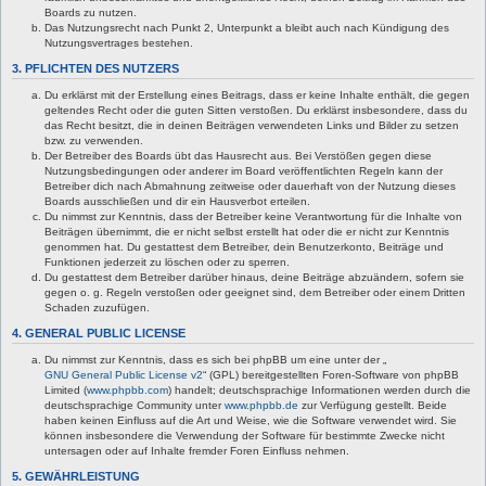
Boards zu nutzen.
Das Nutzungsrecht nach Punkt 2, Unterpunkt a bleibt auch nach Kündigung des
Nutzungsvertrages bestehen.
3. PFLICHTEN DES NUTZERS
Du erklärst mit der Erstellung eines Beitrags, dass er keine Inhalte enthält, die gegen
geltendes Recht oder die guten Sitten verstoßen. Du erklärst insbesondere, dass du
das Recht besitzt, die in deinen Beiträgen verwendeten Links und Bilder zu setzen
bzw. zu verwenden.
Der Betreiber des Boards übt das Hausrecht aus. Bei Verstößen gegen diese
Nutzungsbedingungen oder anderer im Board veröffentlichten Regeln kann der
Betreiber dich nach Abmahnung zeitweise oder dauerhaft von der Nutzung dieses
Boards ausschließen und dir ein Hausverbot erteilen.
Du nimmst zur Kenntnis, dass der Betreiber keine Verantwortung für die Inhalte von
Beiträgen übernimmt, die er nicht selbst erstellt hat oder die er nicht zur Kenntnis
genommen hat. Du gestattest dem Betreiber, dein Benutzerkonto, Beiträge und
Funktionen jederzeit zu löschen oder zu sperren.
Du gestattest dem Betreiber darüber hinaus, deine Beiträge abzuändern, sofern sie
gegen o. g. Regeln verstoßen oder geeignet sind, dem Betreiber oder einem Dritten
Schaden zuzufügen.
4. GENERAL PUBLIC LICENSE
Du nimmst zur Kenntnis, dass es sich bei phpBB um eine unter der „
GNU General Public License v2
“ (GPL) bereitgestellten Foren-Software von phpBB
Limited (
www.phpbb.com
) handelt; deutschsprachige Informationen werden durch die
deutschsprachige Community unter
www.phpbb.de
zur Verfügung gestellt. Beide
haben keinen Einfluss auf die Art und Weise, wie die Software verwendet wird. Sie
können insbesondere die Verwendung der Software für bestimmte Zwecke nicht
untersagen oder auf Inhalte fremder Foren Einfluss nehmen.
5. GEWÄHRLEISTUNG