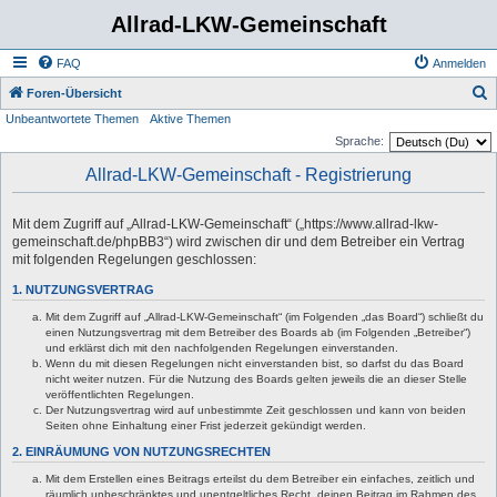
Allrad-LKW-Gemeinschaft
FAQ
Anmelden
S
Foren-Übersicht
Unbeantwortete Themen
Aktive Themen
u
Sprache:
c
Allrad-LKW-Gemeinschaft - Registrierung
h
e
Mit dem Zugriff auf „Allrad-LKW-Gemeinschaft“ („https://www.allrad-lkw-
gemeinschaft.de/phpBB3“) wird zwischen dir und dem Betreiber ein Vertrag
mit folgenden Regelungen geschlossen:
1. NUTZUNGSVERTRAG
Mit dem Zugriff auf „Allrad-LKW-Gemeinschaft“ (im Folgenden „das Board“) schließt du
einen Nutzungsvertrag mit dem Betreiber des Boards ab (im Folgenden „Betreiber“)
und erklärst dich mit den nachfolgenden Regelungen einverstanden.
Wenn du mit diesen Regelungen nicht einverstanden bist, so darfst du das Board
nicht weiter nutzen. Für die Nutzung des Boards gelten jeweils die an dieser Stelle
veröffentlichten Regelungen.
Der Nutzungsvertrag wird auf unbestimmte Zeit geschlossen und kann von beiden
Seiten ohne Einhaltung einer Frist jederzeit gekündigt werden.
2. EINRÄUMUNG VON NUTZUNGSRECHTEN
Mit dem Erstellen eines Beitrags erteilst du dem Betreiber ein einfaches, zeitlich und
räumlich unbeschränktes und unentgeltliches Recht, deinen Beitrag im Rahmen des