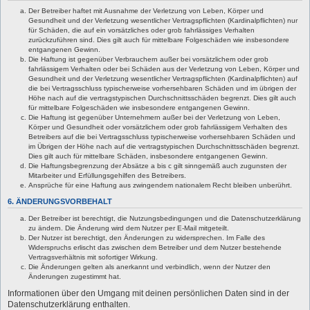
Der Betreiber haftet mit Ausnahme der Verletzung von Leben, Körper und
Gesundheit und der Verletzung wesentlicher Vertragspflichten (Kardinalpflichten) nur
für Schäden, die auf ein vorsätzliches oder grob fahrlässiges Verhalten
zurückzuführen sind. Dies gilt auch für mittelbare Folgeschäden wie insbesondere
entgangenen Gewinn.
Die Haftung ist gegenüber Verbrauchern außer bei vorsätzlichem oder grob
fahrlässigem Verhalten oder bei Schäden aus der Verletzung von Leben, Körper und
Gesundheit und der Verletzung wesentlicher Vertragspflichten (Kardinalpflichten) auf
die bei Vertragsschluss typischerweise vorhersehbaren Schäden und im übrigen der
Höhe nach auf die vertragstypischen Durchschnittsschäden begrenzt. Dies gilt auch
für mittelbare Folgeschäden wie insbesondere entgangenen Gewinn.
Die Haftung ist gegenüber Unternehmern außer bei der Verletzung von Leben,
Körper und Gesundheit oder vorsätzlichem oder grob fahrlässigem Verhalten des
Betreibers auf die bei Vertragsschluss typischerweise vorhersehbaren Schäden und
im Übrigen der Höhe nach auf die vertragstypischen Durchschnittsschäden begrenzt.
Dies gilt auch für mittelbare Schäden, insbesondere entgangenen Gewinn.
Die Haftungsbegrenzung der Absätze a bis c gilt sinngemäß auch zugunsten der
Mitarbeiter und Erfüllungsgehilfen des Betreibers.
Ansprüche für eine Haftung aus zwingendem nationalem Recht bleiben unberührt.
6. ÄNDERUNGSVORBEHALT
Der Betreiber ist berechtigt, die Nutzungsbedingungen und die Datenschutzerklärung
zu ändern. Die Änderung wird dem Nutzer per E-Mail mitgeteilt.
Der Nutzer ist berechtigt, den Änderungen zu widersprechen. Im Falle des
Widerspruchs erlischt das zwischen dem Betreiber und dem Nutzer bestehende
Vertragsverhältnis mit sofortiger Wirkung.
Die Änderungen gelten als anerkannt und verbindlich, wenn der Nutzer den
Änderungen zugestimmt hat.
Informationen über den Umgang mit deinen persönlichen Daten sind in der
Datenschutzerklärung enthalten.