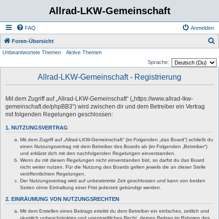
Allrad-LKW-Gemeinschaft
FAQ
Anmelden
S
Foren-Übersicht
Unbeantwortete Themen
Aktive Themen
u
Sprache:
c
Allrad-LKW-Gemeinschaft - Registrierung
h
e
Mit dem Zugriff auf „Allrad-LKW-Gemeinschaft“ („https://www.allrad-lkw-
gemeinschaft.de/phpBB3“) wird zwischen dir und dem Betreiber ein Vertrag
mit folgenden Regelungen geschlossen:
1. NUTZUNGSVERTRAG
Mit dem Zugriff auf „Allrad-LKW-Gemeinschaft“ (im Folgenden „das Board“) schließt du
einen Nutzungsvertrag mit dem Betreiber des Boards ab (im Folgenden „Betreiber“)
und erklärst dich mit den nachfolgenden Regelungen einverstanden.
Wenn du mit diesen Regelungen nicht einverstanden bist, so darfst du das Board
nicht weiter nutzen. Für die Nutzung des Boards gelten jeweils die an dieser Stelle
veröffentlichten Regelungen.
Der Nutzungsvertrag wird auf unbestimmte Zeit geschlossen und kann von beiden
Seiten ohne Einhaltung einer Frist jederzeit gekündigt werden.
2. EINRÄUMUNG VON NUTZUNGSRECHTEN
Mit dem Erstellen eines Beitrags erteilst du dem Betreiber ein einfaches, zeitlich und
räumlich unbeschränktes und unentgeltliches Recht, deinen Beitrag im Rahmen des