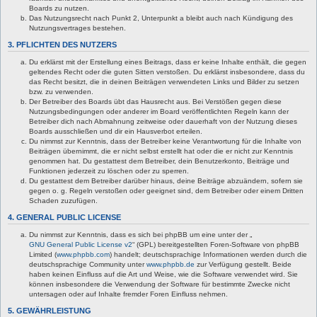
Boards zu nutzen.
Das Nutzungsrecht nach Punkt 2, Unterpunkt a bleibt auch nach Kündigung des
Nutzungsvertrages bestehen.
3. PFLICHTEN DES NUTZERS
Du erklärst mit der Erstellung eines Beitrags, dass er keine Inhalte enthält, die gegen
geltendes Recht oder die guten Sitten verstoßen. Du erklärst insbesondere, dass du
das Recht besitzt, die in deinen Beiträgen verwendeten Links und Bilder zu setzen
bzw. zu verwenden.
Der Betreiber des Boards übt das Hausrecht aus. Bei Verstößen gegen diese
Nutzungsbedingungen oder anderer im Board veröffentlichten Regeln kann der
Betreiber dich nach Abmahnung zeitweise oder dauerhaft von der Nutzung dieses
Boards ausschließen und dir ein Hausverbot erteilen.
Du nimmst zur Kenntnis, dass der Betreiber keine Verantwortung für die Inhalte von
Beiträgen übernimmt, die er nicht selbst erstellt hat oder die er nicht zur Kenntnis
genommen hat. Du gestattest dem Betreiber, dein Benutzerkonto, Beiträge und
Funktionen jederzeit zu löschen oder zu sperren.
Du gestattest dem Betreiber darüber hinaus, deine Beiträge abzuändern, sofern sie
gegen o. g. Regeln verstoßen oder geeignet sind, dem Betreiber oder einem Dritten
Schaden zuzufügen.
4. GENERAL PUBLIC LICENSE
Du nimmst zur Kenntnis, dass es sich bei phpBB um eine unter der „
GNU General Public License v2
“ (GPL) bereitgestellten Foren-Software von phpBB
Limited (
www.phpbb.com
) handelt; deutschsprachige Informationen werden durch die
deutschsprachige Community unter
www.phpbb.de
zur Verfügung gestellt. Beide
haben keinen Einfluss auf die Art und Weise, wie die Software verwendet wird. Sie
können insbesondere die Verwendung der Software für bestimmte Zwecke nicht
untersagen oder auf Inhalte fremder Foren Einfluss nehmen.
5. GEWÄHRLEISTUNG