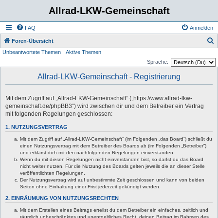
Allrad-LKW-Gemeinschaft
FAQ
Anmelden
S
Foren-Übersicht
Unbeantwortete Themen
Aktive Themen
u
Sprache:
c
Allrad-LKW-Gemeinschaft - Registrierung
h
e
Mit dem Zugriff auf „Allrad-LKW-Gemeinschaft“ („https://www.allrad-lkw-
gemeinschaft.de/phpBB3“) wird zwischen dir und dem Betreiber ein Vertrag
mit folgenden Regelungen geschlossen:
1. NUTZUNGSVERTRAG
Mit dem Zugriff auf „Allrad-LKW-Gemeinschaft“ (im Folgenden „das Board“) schließt du
einen Nutzungsvertrag mit dem Betreiber des Boards ab (im Folgenden „Betreiber“)
und erklärst dich mit den nachfolgenden Regelungen einverstanden.
Wenn du mit diesen Regelungen nicht einverstanden bist, so darfst du das Board
nicht weiter nutzen. Für die Nutzung des Boards gelten jeweils die an dieser Stelle
veröffentlichten Regelungen.
Der Nutzungsvertrag wird auf unbestimmte Zeit geschlossen und kann von beiden
Seiten ohne Einhaltung einer Frist jederzeit gekündigt werden.
2. EINRÄUMUNG VON NUTZUNGSRECHTEN
Mit dem Erstellen eines Beitrags erteilst du dem Betreiber ein einfaches, zeitlich und
räumlich unbeschränktes und unentgeltliches Recht, deinen Beitrag im Rahmen des