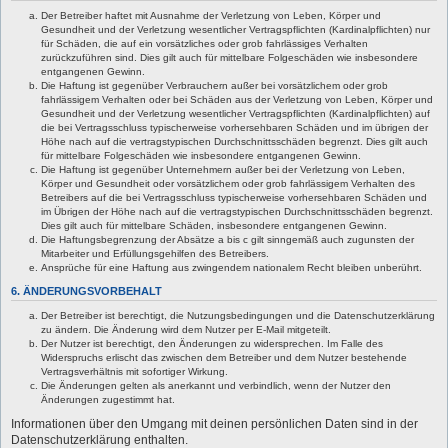
Der Betreiber haftet mit Ausnahme der Verletzung von Leben, Körper und
Gesundheit und der Verletzung wesentlicher Vertragspflichten (Kardinalpflichten) nur
für Schäden, die auf ein vorsätzliches oder grob fahrlässiges Verhalten
zurückzuführen sind. Dies gilt auch für mittelbare Folgeschäden wie insbesondere
entgangenen Gewinn.
Die Haftung ist gegenüber Verbrauchern außer bei vorsätzlichem oder grob
fahrlässigem Verhalten oder bei Schäden aus der Verletzung von Leben, Körper und
Gesundheit und der Verletzung wesentlicher Vertragspflichten (Kardinalpflichten) auf
die bei Vertragsschluss typischerweise vorhersehbaren Schäden und im übrigen der
Höhe nach auf die vertragstypischen Durchschnittsschäden begrenzt. Dies gilt auch
für mittelbare Folgeschäden wie insbesondere entgangenen Gewinn.
Die Haftung ist gegenüber Unternehmern außer bei der Verletzung von Leben,
Körper und Gesundheit oder vorsätzlichem oder grob fahrlässigem Verhalten des
Betreibers auf die bei Vertragsschluss typischerweise vorhersehbaren Schäden und
im Übrigen der Höhe nach auf die vertragstypischen Durchschnittsschäden begrenzt.
Dies gilt auch für mittelbare Schäden, insbesondere entgangenen Gewinn.
Die Haftungsbegrenzung der Absätze a bis c gilt sinngemäß auch zugunsten der
Mitarbeiter und Erfüllungsgehilfen des Betreibers.
Ansprüche für eine Haftung aus zwingendem nationalem Recht bleiben unberührt.
6. ÄNDERUNGSVORBEHALT
Der Betreiber ist berechtigt, die Nutzungsbedingungen und die Datenschutzerklärung
zu ändern. Die Änderung wird dem Nutzer per E-Mail mitgeteilt.
Der Nutzer ist berechtigt, den Änderungen zu widersprechen. Im Falle des
Widerspruchs erlischt das zwischen dem Betreiber und dem Nutzer bestehende
Vertragsverhältnis mit sofortiger Wirkung.
Die Änderungen gelten als anerkannt und verbindlich, wenn der Nutzer den
Änderungen zugestimmt hat.
Informationen über den Umgang mit deinen persönlichen Daten sind in der
Datenschutzerklärung enthalten.