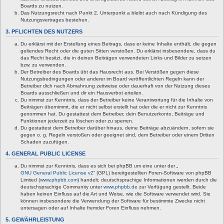
Boards zu nutzen.
Das Nutzungsrecht nach Punkt 2, Unterpunkt a bleibt auch nach Kündigung des
Nutzungsvertrages bestehen.
3. PFLICHTEN DES NUTZERS
Du erklärst mit der Erstellung eines Beitrags, dass er keine Inhalte enthält, die gegen
geltendes Recht oder die guten Sitten verstoßen. Du erklärst insbesondere, dass du
das Recht besitzt, die in deinen Beiträgen verwendeten Links und Bilder zu setzen
bzw. zu verwenden.
Der Betreiber des Boards übt das Hausrecht aus. Bei Verstößen gegen diese
Nutzungsbedingungen oder anderer im Board veröffentlichten Regeln kann der
Betreiber dich nach Abmahnung zeitweise oder dauerhaft von der Nutzung dieses
Boards ausschließen und dir ein Hausverbot erteilen.
Du nimmst zur Kenntnis, dass der Betreiber keine Verantwortung für die Inhalte von
Beiträgen übernimmt, die er nicht selbst erstellt hat oder die er nicht zur Kenntnis
genommen hat. Du gestattest dem Betreiber, dein Benutzerkonto, Beiträge und
Funktionen jederzeit zu löschen oder zu sperren.
Du gestattest dem Betreiber darüber hinaus, deine Beiträge abzuändern, sofern sie
gegen o. g. Regeln verstoßen oder geeignet sind, dem Betreiber oder einem Dritten
Schaden zuzufügen.
4. GENERAL PUBLIC LICENSE
Du nimmst zur Kenntnis, dass es sich bei phpBB um eine unter der „
GNU General Public License v2
“ (GPL) bereitgestellten Foren-Software von phpBB
Limited (
www.phpbb.com
) handelt; deutschsprachige Informationen werden durch die
deutschsprachige Community unter
www.phpbb.de
zur Verfügung gestellt. Beide
haben keinen Einfluss auf die Art und Weise, wie die Software verwendet wird. Sie
können insbesondere die Verwendung der Software für bestimmte Zwecke nicht
untersagen oder auf Inhalte fremder Foren Einfluss nehmen.
5. GEWÄHRLEISTUNG