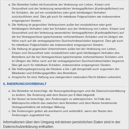
Der Betreiber haftet mit Ausnahme der Verletzung von Leben, Körper und
Gesundheit und der Verletzung wesentlicher Vertragspflichten (Kardinalpflichten) nur
für Schäden, die auf ein vorsätzliches oder grob fahrlässiges Verhalten
zurückzuführen sind. Dies gilt auch für mittelbare Folgeschäden wie insbesondere
entgangenen Gewinn.
Die Haftung ist gegenüber Verbrauchern außer bei vorsätzlichem oder grob
fahrlässigem Verhalten oder bei Schäden aus der Verletzung von Leben, Körper und
Gesundheit und der Verletzung wesentlicher Vertragspflichten (Kardinalpflichten) auf
die bei Vertragsschluss typischerweise vorhersehbaren Schäden und im übrigen der
Höhe nach auf die vertragstypischen Durchschnittsschäden begrenzt. Dies gilt auch
für mittelbare Folgeschäden wie insbesondere entgangenen Gewinn.
Die Haftung ist gegenüber Unternehmern außer bei der Verletzung von Leben,
Körper und Gesundheit oder vorsätzlichem oder grob fahrlässigem Verhalten des
Betreibers auf die bei Vertragsschluss typischerweise vorhersehbaren Schäden und
im Übrigen der Höhe nach auf die vertragstypischen Durchschnittsschäden begrenzt.
Dies gilt auch für mittelbare Schäden, insbesondere entgangenen Gewinn.
Die Haftungsbegrenzung der Absätze a bis c gilt sinngemäß auch zugunsten der
Mitarbeiter und Erfüllungsgehilfen des Betreibers.
Ansprüche für eine Haftung aus zwingendem nationalem Recht bleiben unberührt.
6. ÄNDERUNGSVORBEHALT
Der Betreiber ist berechtigt, die Nutzungsbedingungen und die Datenschutzerklärung
zu ändern. Die Änderung wird dem Nutzer per E-Mail mitgeteilt.
Der Nutzer ist berechtigt, den Änderungen zu widersprechen. Im Falle des
Widerspruchs erlischt das zwischen dem Betreiber und dem Nutzer bestehende
Vertragsverhältnis mit sofortiger Wirkung.
Die Änderungen gelten als anerkannt und verbindlich, wenn der Nutzer den
Änderungen zugestimmt hat.
Informationen über den Umgang mit deinen persönlichen Daten sind in der
Datenschutzerklärung enthalten.