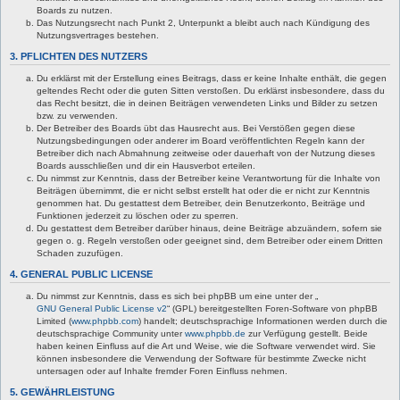
Boards zu nutzen.
Das Nutzungsrecht nach Punkt 2, Unterpunkt a bleibt auch nach Kündigung des
Nutzungsvertrages bestehen.
3. PFLICHTEN DES NUTZERS
Du erklärst mit der Erstellung eines Beitrags, dass er keine Inhalte enthält, die gegen
geltendes Recht oder die guten Sitten verstoßen. Du erklärst insbesondere, dass du
das Recht besitzt, die in deinen Beiträgen verwendeten Links und Bilder zu setzen
bzw. zu verwenden.
Der Betreiber des Boards übt das Hausrecht aus. Bei Verstößen gegen diese
Nutzungsbedingungen oder anderer im Board veröffentlichten Regeln kann der
Betreiber dich nach Abmahnung zeitweise oder dauerhaft von der Nutzung dieses
Boards ausschließen und dir ein Hausverbot erteilen.
Du nimmst zur Kenntnis, dass der Betreiber keine Verantwortung für die Inhalte von
Beiträgen übernimmt, die er nicht selbst erstellt hat oder die er nicht zur Kenntnis
genommen hat. Du gestattest dem Betreiber, dein Benutzerkonto, Beiträge und
Funktionen jederzeit zu löschen oder zu sperren.
Du gestattest dem Betreiber darüber hinaus, deine Beiträge abzuändern, sofern sie
gegen o. g. Regeln verstoßen oder geeignet sind, dem Betreiber oder einem Dritten
Schaden zuzufügen.
4. GENERAL PUBLIC LICENSE
Du nimmst zur Kenntnis, dass es sich bei phpBB um eine unter der „
GNU General Public License v2
“ (GPL) bereitgestellten Foren-Software von phpBB
Limited (
www.phpbb.com
) handelt; deutschsprachige Informationen werden durch die
deutschsprachige Community unter
www.phpbb.de
zur Verfügung gestellt. Beide
haben keinen Einfluss auf die Art und Weise, wie die Software verwendet wird. Sie
können insbesondere die Verwendung der Software für bestimmte Zwecke nicht
untersagen oder auf Inhalte fremder Foren Einfluss nehmen.
5. GEWÄHRLEISTUNG