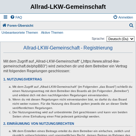
Allrad-LKW-Gemeinschaft
FAQ
Anmelden
S
Foren-Übersicht
Unbeantwortete Themen
Aktive Themen
u
Sprache:
c
Allrad-LKW-Gemeinschaft - Registrierung
h
e
Mit dem Zugriff auf „Allrad-LKW-Gemeinschaft“ („https://www.allrad-lkw-
gemeinschaft.de/phpBB3“) wird zwischen dir und dem Betreiber ein Vertrag
mit folgenden Regelungen geschlossen:
1. NUTZUNGSVERTRAG
Mit dem Zugriff auf „Allrad-LKW-Gemeinschaft“ (im Folgenden „das Board“) schließt du
einen Nutzungsvertrag mit dem Betreiber des Boards ab (im Folgenden „Betreiber“)
und erklärst dich mit den nachfolgenden Regelungen einverstanden.
Wenn du mit diesen Regelungen nicht einverstanden bist, so darfst du das Board
nicht weiter nutzen. Für die Nutzung des Boards gelten jeweils die an dieser Stelle
veröffentlichten Regelungen.
Der Nutzungsvertrag wird auf unbestimmte Zeit geschlossen und kann von beiden
Seiten ohne Einhaltung einer Frist jederzeit gekündigt werden.
2. EINRÄUMUNG VON NUTZUNGSRECHTEN
Mit dem Erstellen eines Beitrags erteilst du dem Betreiber ein einfaches, zeitlich und
räumlich unbeschränktes und unentgeltliches Recht, deinen Beitrag im Rahmen des