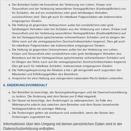
Der Betreiber haftet mit Ausnahme der Verletzung von Leben, Körper und
Gesundheit und der Verletzung wesentlicher Vertragspflichten (Kardinalpflichten) nur
für Schäden, die auf ein vorsätzliches oder grob fahrlässiges Verhalten
zurückzuführen sind. Dies gilt auch für mittelbare Folgeschäden wie insbesondere
entgangenen Gewinn.
Die Haftung ist gegenüber Verbrauchern außer bei vorsätzlichem oder grob
fahrlässigem Verhalten oder bei Schäden aus der Verletzung von Leben, Körper und
Gesundheit und der Verletzung wesentlicher Vertragspflichten (Kardinalpflichten) auf
die bei Vertragsschluss typischerweise vorhersehbaren Schäden und im übrigen der
Höhe nach auf die vertragstypischen Durchschnittsschäden begrenzt. Dies gilt auch
für mittelbare Folgeschäden wie insbesondere entgangenen Gewinn.
Die Haftung ist gegenüber Unternehmern außer bei der Verletzung von Leben,
Körper und Gesundheit oder vorsätzlichem oder grob fahrlässigem Verhalten des
Betreibers auf die bei Vertragsschluss typischerweise vorhersehbaren Schäden und
im Übrigen der Höhe nach auf die vertragstypischen Durchschnittsschäden begrenzt.
Dies gilt auch für mittelbare Schäden, insbesondere entgangenen Gewinn.
Die Haftungsbegrenzung der Absätze a bis c gilt sinngemäß auch zugunsten der
Mitarbeiter und Erfüllungsgehilfen des Betreibers.
Ansprüche für eine Haftung aus zwingendem nationalem Recht bleiben unberührt.
6. ÄNDERUNGSVORBEHALT
Der Betreiber ist berechtigt, die Nutzungsbedingungen und die Datenschutzerklärung
zu ändern. Die Änderung wird dem Nutzer per E-Mail mitgeteilt.
Der Nutzer ist berechtigt, den Änderungen zu widersprechen. Im Falle des
Widerspruchs erlischt das zwischen dem Betreiber und dem Nutzer bestehende
Vertragsverhältnis mit sofortiger Wirkung.
Die Änderungen gelten als anerkannt und verbindlich, wenn der Nutzer den
Änderungen zugestimmt hat.
Informationen über den Umgang mit deinen persönlichen Daten sind in der
Datenschutzerklärung enthalten.