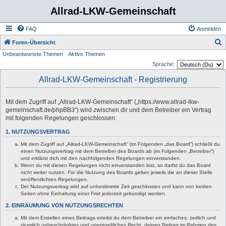
Allrad-LKW-Gemeinschaft
FAQ
Anmelden
S
Foren-Übersicht
Unbeantwortete Themen
Aktive Themen
u
Sprache:
c
Allrad-LKW-Gemeinschaft - Registrierung
h
e
Mit dem Zugriff auf „Allrad-LKW-Gemeinschaft“ („https://www.allrad-lkw-
gemeinschaft.de/phpBB3“) wird zwischen dir und dem Betreiber ein Vertrag
mit folgenden Regelungen geschlossen:
1. NUTZUNGSVERTRAG
Mit dem Zugriff auf „Allrad-LKW-Gemeinschaft“ (im Folgenden „das Board“) schließt du
einen Nutzungsvertrag mit dem Betreiber des Boards ab (im Folgenden „Betreiber“)
und erklärst dich mit den nachfolgenden Regelungen einverstanden.
Wenn du mit diesen Regelungen nicht einverstanden bist, so darfst du das Board
nicht weiter nutzen. Für die Nutzung des Boards gelten jeweils die an dieser Stelle
veröffentlichten Regelungen.
Der Nutzungsvertrag wird auf unbestimmte Zeit geschlossen und kann von beiden
Seiten ohne Einhaltung einer Frist jederzeit gekündigt werden.
2. EINRÄUMUNG VON NUTZUNGSRECHTEN
Mit dem Erstellen eines Beitrags erteilst du dem Betreiber ein einfaches, zeitlich und
räumlich unbeschränktes und unentgeltliches Recht, deinen Beitrag im Rahmen des