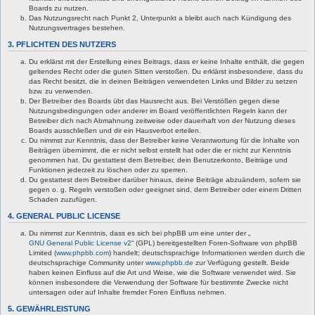
Boards zu nutzen.
Das Nutzungsrecht nach Punkt 2, Unterpunkt a bleibt auch nach Kündigung des
Nutzungsvertrages bestehen.
3. PFLICHTEN DES NUTZERS
Du erklärst mit der Erstellung eines Beitrags, dass er keine Inhalte enthält, die gegen
geltendes Recht oder die guten Sitten verstoßen. Du erklärst insbesondere, dass du
das Recht besitzt, die in deinen Beiträgen verwendeten Links und Bilder zu setzen
bzw. zu verwenden.
Der Betreiber des Boards übt das Hausrecht aus. Bei Verstößen gegen diese
Nutzungsbedingungen oder anderer im Board veröffentlichten Regeln kann der
Betreiber dich nach Abmahnung zeitweise oder dauerhaft von der Nutzung dieses
Boards ausschließen und dir ein Hausverbot erteilen.
Du nimmst zur Kenntnis, dass der Betreiber keine Verantwortung für die Inhalte von
Beiträgen übernimmt, die er nicht selbst erstellt hat oder die er nicht zur Kenntnis
genommen hat. Du gestattest dem Betreiber, dein Benutzerkonto, Beiträge und
Funktionen jederzeit zu löschen oder zu sperren.
Du gestattest dem Betreiber darüber hinaus, deine Beiträge abzuändern, sofern sie
gegen o. g. Regeln verstoßen oder geeignet sind, dem Betreiber oder einem Dritten
Schaden zuzufügen.
4. GENERAL PUBLIC LICENSE
Du nimmst zur Kenntnis, dass es sich bei phpBB um eine unter der „
GNU General Public License v2
“ (GPL) bereitgestellten Foren-Software von phpBB
Limited (
www.phpbb.com
) handelt; deutschsprachige Informationen werden durch die
deutschsprachige Community unter
www.phpbb.de
zur Verfügung gestellt. Beide
haben keinen Einfluss auf die Art und Weise, wie die Software verwendet wird. Sie
können insbesondere die Verwendung der Software für bestimmte Zwecke nicht
untersagen oder auf Inhalte fremder Foren Einfluss nehmen.
5. GEWÄHRLEISTUNG