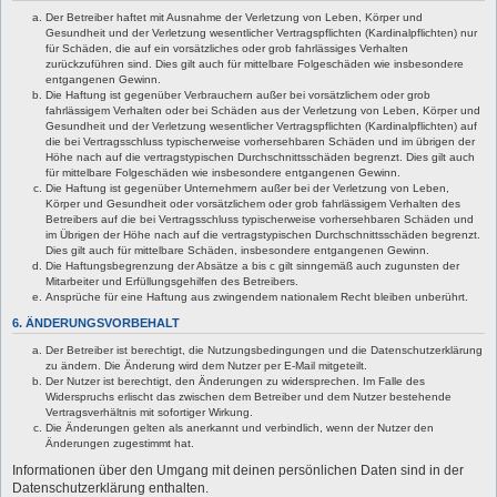
Der Betreiber haftet mit Ausnahme der Verletzung von Leben, Körper und
Gesundheit und der Verletzung wesentlicher Vertragspflichten (Kardinalpflichten) nur
für Schäden, die auf ein vorsätzliches oder grob fahrlässiges Verhalten
zurückzuführen sind. Dies gilt auch für mittelbare Folgeschäden wie insbesondere
entgangenen Gewinn.
Die Haftung ist gegenüber Verbrauchern außer bei vorsätzlichem oder grob
fahrlässigem Verhalten oder bei Schäden aus der Verletzung von Leben, Körper und
Gesundheit und der Verletzung wesentlicher Vertragspflichten (Kardinalpflichten) auf
die bei Vertragsschluss typischerweise vorhersehbaren Schäden und im übrigen der
Höhe nach auf die vertragstypischen Durchschnittsschäden begrenzt. Dies gilt auch
für mittelbare Folgeschäden wie insbesondere entgangenen Gewinn.
Die Haftung ist gegenüber Unternehmern außer bei der Verletzung von Leben,
Körper und Gesundheit oder vorsätzlichem oder grob fahrlässigem Verhalten des
Betreibers auf die bei Vertragsschluss typischerweise vorhersehbaren Schäden und
im Übrigen der Höhe nach auf die vertragstypischen Durchschnittsschäden begrenzt.
Dies gilt auch für mittelbare Schäden, insbesondere entgangenen Gewinn.
Die Haftungsbegrenzung der Absätze a bis c gilt sinngemäß auch zugunsten der
Mitarbeiter und Erfüllungsgehilfen des Betreibers.
Ansprüche für eine Haftung aus zwingendem nationalem Recht bleiben unberührt.
6. ÄNDERUNGSVORBEHALT
Der Betreiber ist berechtigt, die Nutzungsbedingungen und die Datenschutzerklärung
zu ändern. Die Änderung wird dem Nutzer per E-Mail mitgeteilt.
Der Nutzer ist berechtigt, den Änderungen zu widersprechen. Im Falle des
Widerspruchs erlischt das zwischen dem Betreiber und dem Nutzer bestehende
Vertragsverhältnis mit sofortiger Wirkung.
Die Änderungen gelten als anerkannt und verbindlich, wenn der Nutzer den
Änderungen zugestimmt hat.
Informationen über den Umgang mit deinen persönlichen Daten sind in der
Datenschutzerklärung enthalten.