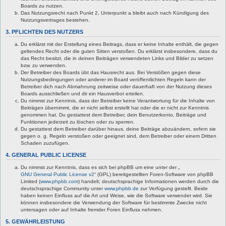
Boards zu nutzen.
Das Nutzungsrecht nach Punkt 2, Unterpunkt a bleibt auch nach Kündigung des
Nutzungsvertrages bestehen.
3. PFLICHTEN DES NUTZERS
Du erklärst mit der Erstellung eines Beitrags, dass er keine Inhalte enthält, die gegen
geltendes Recht oder die guten Sitten verstoßen. Du erklärst insbesondere, dass du
das Recht besitzt, die in deinen Beiträgen verwendeten Links und Bilder zu setzen
bzw. zu verwenden.
Der Betreiber des Boards übt das Hausrecht aus. Bei Verstößen gegen diese
Nutzungsbedingungen oder anderer im Board veröffentlichten Regeln kann der
Betreiber dich nach Abmahnung zeitweise oder dauerhaft von der Nutzung dieses
Boards ausschließen und dir ein Hausverbot erteilen.
Du nimmst zur Kenntnis, dass der Betreiber keine Verantwortung für die Inhalte von
Beiträgen übernimmt, die er nicht selbst erstellt hat oder die er nicht zur Kenntnis
genommen hat. Du gestattest dem Betreiber, dein Benutzerkonto, Beiträge und
Funktionen jederzeit zu löschen oder zu sperren.
Du gestattest dem Betreiber darüber hinaus, deine Beiträge abzuändern, sofern sie
gegen o. g. Regeln verstoßen oder geeignet sind, dem Betreiber oder einem Dritten
Schaden zuzufügen.
4. GENERAL PUBLIC LICENSE
Du nimmst zur Kenntnis, dass es sich bei phpBB um eine unter der „
GNU General Public License v2
“ (GPL) bereitgestellten Foren-Software von phpBB
Limited (
www.phpbb.com
) handelt; deutschsprachige Informationen werden durch die
deutschsprachige Community unter
www.phpbb.de
zur Verfügung gestellt. Beide
haben keinen Einfluss auf die Art und Weise, wie die Software verwendet wird. Sie
können insbesondere die Verwendung der Software für bestimmte Zwecke nicht
untersagen oder auf Inhalte fremder Foren Einfluss nehmen.
5. GEWÄHRLEISTUNG