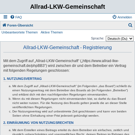
Allrad-LKW-Gemeinschaft
FAQ
Anmelden
S
Foren-Übersicht
Unbeantwortete Themen
Aktive Themen
u
Sprache:
c
Allrad-LKW-Gemeinschaft - Registrierung
h
e
Mit dem Zugriff auf „Allrad-LKW-Gemeinschaft“ („https://www.allrad-lkw-
gemeinschaft.de/phpBB3“) wird zwischen dir und dem Betreiber ein Vertrag
mit folgenden Regelungen geschlossen:
1. NUTZUNGSVERTRAG
Mit dem Zugriff auf „Allrad-LKW-Gemeinschaft“ (im Folgenden „das Board“) schließt du
einen Nutzungsvertrag mit dem Betreiber des Boards ab (im Folgenden „Betreiber“)
und erklärst dich mit den nachfolgenden Regelungen einverstanden.
Wenn du mit diesen Regelungen nicht einverstanden bist, so darfst du das Board
nicht weiter nutzen. Für die Nutzung des Boards gelten jeweils die an dieser Stelle
veröffentlichten Regelungen.
Der Nutzungsvertrag wird auf unbestimmte Zeit geschlossen und kann von beiden
Seiten ohne Einhaltung einer Frist jederzeit gekündigt werden.
2. EINRÄUMUNG VON NUTZUNGSRECHTEN
Mit dem Erstellen eines Beitrags erteilst du dem Betreiber ein einfaches, zeitlich und
räumlich unbeschränktes und unentgeltliches Recht, deinen Beitrag im Rahmen des