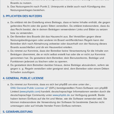
Boards zu nutzen.
Das Nutzungsrecht nach Punkt 2, Unterpunkt a bleibt auch nach Kündigung des
Nutzungsvertrages bestehen.
3. PFLICHTEN DES NUTZERS
Du erklärst mit der Erstellung eines Beitrags, dass er keine Inhalte enthält, die gegen
geltendes Recht oder die guten Sitten verstoßen. Du erklärst insbesondere, dass du
das Recht besitzt, die in deinen Beiträgen verwendeten Links und Bilder zu setzen
bzw. zu verwenden.
Der Betreiber des Boards übt das Hausrecht aus. Bei Verstößen gegen diese
Nutzungsbedingungen oder anderer im Board veröffentlichten Regeln kann der
Betreiber dich nach Abmahnung zeitweise oder dauerhaft von der Nutzung dieses
Boards ausschließen und dir ein Hausverbot erteilen.
Du nimmst zur Kenntnis, dass der Betreiber keine Verantwortung für die Inhalte von
Beiträgen übernimmt, die er nicht selbst erstellt hat oder die er nicht zur Kenntnis
genommen hat. Du gestattest dem Betreiber, dein Benutzerkonto, Beiträge und
Funktionen jederzeit zu löschen oder zu sperren.
Du gestattest dem Betreiber darüber hinaus, deine Beiträge abzuändern, sofern sie
gegen o. g. Regeln verstoßen oder geeignet sind, dem Betreiber oder einem Dritten
Schaden zuzufügen.
4. GENERAL PUBLIC LICENSE
Du nimmst zur Kenntnis, dass es sich bei phpBB um eine unter der „
GNU General Public License v2
“ (GPL) bereitgestellten Foren-Software von phpBB
Limited (
www.phpbb.com
) handelt; deutschsprachige Informationen werden durch die
deutschsprachige Community unter
www.phpbb.de
zur Verfügung gestellt. Beide
haben keinen Einfluss auf die Art und Weise, wie die Software verwendet wird. Sie
können insbesondere die Verwendung der Software für bestimmte Zwecke nicht
untersagen oder auf Inhalte fremder Foren Einfluss nehmen.
5. GEWÄHRLEISTUNG