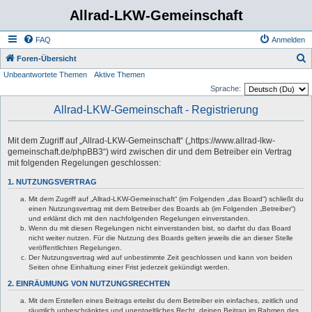
Allrad-LKW-Gemeinschaft
FAQ
Anmelden
S
Foren-Übersicht
Unbeantwortete Themen
Aktive Themen
u
Sprache:
c
Allrad-LKW-Gemeinschaft - Registrierung
h
e
Mit dem Zugriff auf „Allrad-LKW-Gemeinschaft“ („https://www.allrad-lkw-
gemeinschaft.de/phpBB3“) wird zwischen dir und dem Betreiber ein Vertrag
mit folgenden Regelungen geschlossen:
1. NUTZUNGSVERTRAG
Mit dem Zugriff auf „Allrad-LKW-Gemeinschaft“ (im Folgenden „das Board“) schließt du
einen Nutzungsvertrag mit dem Betreiber des Boards ab (im Folgenden „Betreiber“)
und erklärst dich mit den nachfolgenden Regelungen einverstanden.
Wenn du mit diesen Regelungen nicht einverstanden bist, so darfst du das Board
nicht weiter nutzen. Für die Nutzung des Boards gelten jeweils die an dieser Stelle
veröffentlichten Regelungen.
Der Nutzungsvertrag wird auf unbestimmte Zeit geschlossen und kann von beiden
Seiten ohne Einhaltung einer Frist jederzeit gekündigt werden.
2. EINRÄUMUNG VON NUTZUNGSRECHTEN
Mit dem Erstellen eines Beitrags erteilst du dem Betreiber ein einfaches, zeitlich und
räumlich unbeschränktes und unentgeltliches Recht, deinen Beitrag im Rahmen des