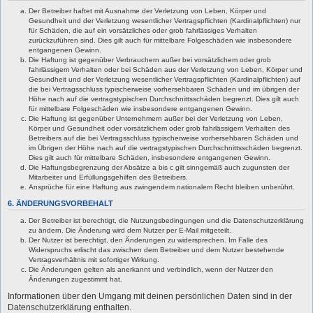
Der Betreiber haftet mit Ausnahme der Verletzung von Leben, Körper und
Gesundheit und der Verletzung wesentlicher Vertragspflichten (Kardinalpflichten) nur
für Schäden, die auf ein vorsätzliches oder grob fahrlässiges Verhalten
zurückzuführen sind. Dies gilt auch für mittelbare Folgeschäden wie insbesondere
entgangenen Gewinn.
Die Haftung ist gegenüber Verbrauchern außer bei vorsätzlichem oder grob
fahrlässigem Verhalten oder bei Schäden aus der Verletzung von Leben, Körper und
Gesundheit und der Verletzung wesentlicher Vertragspflichten (Kardinalpflichten) auf
die bei Vertragsschluss typischerweise vorhersehbaren Schäden und im übrigen der
Höhe nach auf die vertragstypischen Durchschnittsschäden begrenzt. Dies gilt auch
für mittelbare Folgeschäden wie insbesondere entgangenen Gewinn.
Die Haftung ist gegenüber Unternehmern außer bei der Verletzung von Leben,
Körper und Gesundheit oder vorsätzlichem oder grob fahrlässigem Verhalten des
Betreibers auf die bei Vertragsschluss typischerweise vorhersehbaren Schäden und
im Übrigen der Höhe nach auf die vertragstypischen Durchschnittsschäden begrenzt.
Dies gilt auch für mittelbare Schäden, insbesondere entgangenen Gewinn.
Die Haftungsbegrenzung der Absätze a bis c gilt sinngemäß auch zugunsten der
Mitarbeiter und Erfüllungsgehilfen des Betreibers.
Ansprüche für eine Haftung aus zwingendem nationalem Recht bleiben unberührt.
6. ÄNDERUNGSVORBEHALT
Der Betreiber ist berechtigt, die Nutzungsbedingungen und die Datenschutzerklärung
zu ändern. Die Änderung wird dem Nutzer per E-Mail mitgeteilt.
Der Nutzer ist berechtigt, den Änderungen zu widersprechen. Im Falle des
Widerspruchs erlischt das zwischen dem Betreiber und dem Nutzer bestehende
Vertragsverhältnis mit sofortiger Wirkung.
Die Änderungen gelten als anerkannt und verbindlich, wenn der Nutzer den
Änderungen zugestimmt hat.
Informationen über den Umgang mit deinen persönlichen Daten sind in der
Datenschutzerklärung enthalten.