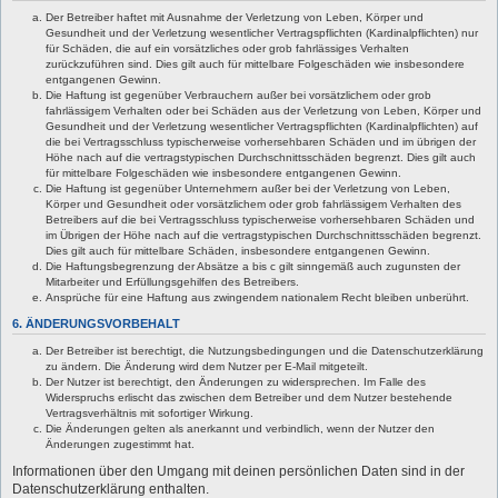
Der Betreiber haftet mit Ausnahme der Verletzung von Leben, Körper und
Gesundheit und der Verletzung wesentlicher Vertragspflichten (Kardinalpflichten) nur
für Schäden, die auf ein vorsätzliches oder grob fahrlässiges Verhalten
zurückzuführen sind. Dies gilt auch für mittelbare Folgeschäden wie insbesondere
entgangenen Gewinn.
Die Haftung ist gegenüber Verbrauchern außer bei vorsätzlichem oder grob
fahrlässigem Verhalten oder bei Schäden aus der Verletzung von Leben, Körper und
Gesundheit und der Verletzung wesentlicher Vertragspflichten (Kardinalpflichten) auf
die bei Vertragsschluss typischerweise vorhersehbaren Schäden und im übrigen der
Höhe nach auf die vertragstypischen Durchschnittsschäden begrenzt. Dies gilt auch
für mittelbare Folgeschäden wie insbesondere entgangenen Gewinn.
Die Haftung ist gegenüber Unternehmern außer bei der Verletzung von Leben,
Körper und Gesundheit oder vorsätzlichem oder grob fahrlässigem Verhalten des
Betreibers auf die bei Vertragsschluss typischerweise vorhersehbaren Schäden und
im Übrigen der Höhe nach auf die vertragstypischen Durchschnittsschäden begrenzt.
Dies gilt auch für mittelbare Schäden, insbesondere entgangenen Gewinn.
Die Haftungsbegrenzung der Absätze a bis c gilt sinngemäß auch zugunsten der
Mitarbeiter und Erfüllungsgehilfen des Betreibers.
Ansprüche für eine Haftung aus zwingendem nationalem Recht bleiben unberührt.
6. ÄNDERUNGSVORBEHALT
Der Betreiber ist berechtigt, die Nutzungsbedingungen und die Datenschutzerklärung
zu ändern. Die Änderung wird dem Nutzer per E-Mail mitgeteilt.
Der Nutzer ist berechtigt, den Änderungen zu widersprechen. Im Falle des
Widerspruchs erlischt das zwischen dem Betreiber und dem Nutzer bestehende
Vertragsverhältnis mit sofortiger Wirkung.
Die Änderungen gelten als anerkannt und verbindlich, wenn der Nutzer den
Änderungen zugestimmt hat.
Informationen über den Umgang mit deinen persönlichen Daten sind in der
Datenschutzerklärung enthalten.