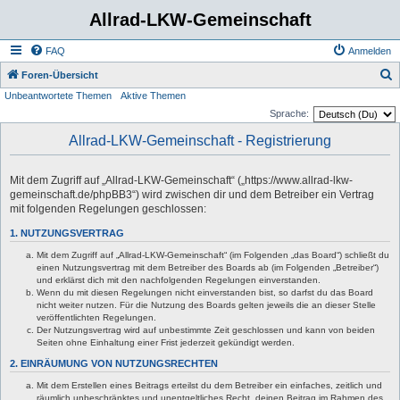
Allrad-LKW-Gemeinschaft
FAQ
Anmelden
S
Foren-Übersicht
Unbeantwortete Themen
Aktive Themen
u
Sprache:
c
Allrad-LKW-Gemeinschaft - Registrierung
h
e
Mit dem Zugriff auf „Allrad-LKW-Gemeinschaft“ („https://www.allrad-lkw-
gemeinschaft.de/phpBB3“) wird zwischen dir und dem Betreiber ein Vertrag
mit folgenden Regelungen geschlossen:
1. NUTZUNGSVERTRAG
Mit dem Zugriff auf „Allrad-LKW-Gemeinschaft“ (im Folgenden „das Board“) schließt du
einen Nutzungsvertrag mit dem Betreiber des Boards ab (im Folgenden „Betreiber“)
und erklärst dich mit den nachfolgenden Regelungen einverstanden.
Wenn du mit diesen Regelungen nicht einverstanden bist, so darfst du das Board
nicht weiter nutzen. Für die Nutzung des Boards gelten jeweils die an dieser Stelle
veröffentlichten Regelungen.
Der Nutzungsvertrag wird auf unbestimmte Zeit geschlossen und kann von beiden
Seiten ohne Einhaltung einer Frist jederzeit gekündigt werden.
2. EINRÄUMUNG VON NUTZUNGSRECHTEN
Mit dem Erstellen eines Beitrags erteilst du dem Betreiber ein einfaches, zeitlich und
räumlich unbeschränktes und unentgeltliches Recht, deinen Beitrag im Rahmen des