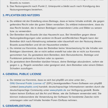
Boards zu nutzen.
Das Nutzungsrecht nach Punkt 2, Unterpunkt a bleibt auch nach Kündigung des
Nutzungsvertrages bestehen.
3. PFLICHTEN DES NUTZERS
Du erklärst mit der Erstellung eines Beitrags, dass er keine Inhalte enthält, die gegen
geltendes Recht oder die guten Sitten verstoßen. Du erklärst insbesondere, dass du
das Recht besitzt, die in deinen Beiträgen verwendeten Links und Bilder zu setzen
bzw. zu verwenden.
Der Betreiber des Boards übt das Hausrecht aus. Bei Verstößen gegen diese
Nutzungsbedingungen oder anderer im Board veröffentlichten Regeln kann der
Betreiber dich nach Abmahnung zeitweise oder dauerhaft von der Nutzung dieses
Boards ausschließen und dir ein Hausverbot erteilen.
Du nimmst zur Kenntnis, dass der Betreiber keine Verantwortung für die Inhalte von
Beiträgen übernimmt, die er nicht selbst erstellt hat oder die er nicht zur Kenntnis
genommen hat. Du gestattest dem Betreiber, dein Benutzerkonto, Beiträge und
Funktionen jederzeit zu löschen oder zu sperren.
Du gestattest dem Betreiber darüber hinaus, deine Beiträge abzuändern, sofern sie
gegen o. g. Regeln verstoßen oder geeignet sind, dem Betreiber oder einem Dritten
Schaden zuzufügen.
4. GENERAL PUBLIC LICENSE
Du nimmst zur Kenntnis, dass es sich bei phpBB um eine unter der „
GNU General Public License v2
“ (GPL) bereitgestellten Foren-Software von phpBB
Limited (
www.phpbb.com
) handelt; deutschsprachige Informationen werden durch die
deutschsprachige Community unter
www.phpbb.de
zur Verfügung gestellt. Beide
haben keinen Einfluss auf die Art und Weise, wie die Software verwendet wird. Sie
können insbesondere die Verwendung der Software für bestimmte Zwecke nicht
untersagen oder auf Inhalte fremder Foren Einfluss nehmen.
5. GEWÄHRLEISTUNG