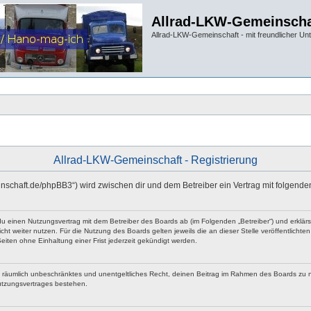
Allrad-LKW-Gemeinscha
Allrad-LKW-Gemeinschaft - mit freundlicher Un
Allrad-LKW-Gemeinschaft - Registrierung
einschaft.de/phpBB3“) wird zwischen dir und dem Betreiber ein Vertrag mit folgen
 du einen Nutzungsvertrag mit dem Betreiber des Boards ab (im Folgenden „Betreiber“) und erklä
ht weiter nutzen. Für die Nutzung des Boards gelten jeweils die an dieser Stelle veröffentlicht
iten ohne Einhaltung einer Frist jederzeit gekündigt werden.
 und räumlich unbeschränktes und unentgeltliches Recht, deinen Beitrag im Rahmen des Boards zu 
utzungsvertrages bestehen.