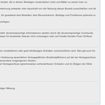
t besitzt, die in deinen Beiträgen verwendeten Links und Bilder zu setzen bzw. zu
bmahnung zeitweise oder dauerhaft von der Nutzung dieses Boards ausschließen und dir
t. Du gestattest dem Betreiber, dein Benutzerkonto, Beiträge und Funktionen jederzeit zu
uzufügen.
ndelt; deutschsprachige Informationen werden durch die deutschsprachige Community
tware für bestimmte Zwecke nicht untersagen oder auf Inhalte fremder Foren Einfluss
n vorsätzliches oder grob fahrlässiges Verhalten zurückzuführen sind. Dies gilt auch für
letzung wesentlicher Vertragspflichten (Kardinalpflichten) auf die bei Vertragsschluss
insbesondere entgangenen Gewinn.
bei Vertragsschluss typischerweise vorhersehbaren Schäden und im Übrigen der Höhe
tiger Wirkung.