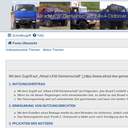
Schnellzugriff
FAQ
Foren-Übersicht
Unbeantwortete Themen
Aktive Themen
Mit dem Zugriff auf „Allrad-LKW-Gemeinschaft“ („https://www.allrad-lkw-gem
1. NUTZUNGSVERTRAG
Mit dem Zugriff auf „Allrad-LKW-Gemeinschaft“ (im Folgenden „das Board“) schließt
Wenn du mit diesen Regelungen nicht einverstanden bist, so darfst du das Board nic
Der Nutzungsvertrag wird auf unbestimmte Zeit geschlossen und kann von beiden Se
2. EINRÄUMUNG VON NUTZUNGSRECHTEN
Mit dem Erstellen eines Beitrags erteilst du dem Betreiber ein einfaches, zeitlich
Das Nutzungsrecht nach Punkt 2, Unterpunkt a bleibt auch nach Kündigung des N
3. PFLICHTEN DES NUTZERS