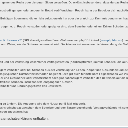
egen geltendes Recht oder die guten Sitten verstoßen. Du erklärst insbesondere, dass du das Rech
ngsbedingungen oder anderer im Board veröffentlichten Regeln kann der Betreiber dich nach A
Beiträgen übernimmt, die er nicht selbst erstellt hat oder die er nicht zur Kenntnis genommen ha
e gegen o. g. Regeln verstoßen oder geeignet sind, dem Betreiber oder einem Dritten Schaden z
blic License v2
“ (GPL) bereitgestellten Foren-Software von phpBB Limited (
www.phpbb.com
) ha
rt und Weise, wie die Software verwendet wird. Sie können insbesondere die Verwendung der Sof
nd der Verletzung wesentlicher Vertragspflichten (Kardinalpflichten) nur für Schäden, die auf ei
igem Verhalten oder bei Schäden aus der Verletzung von Leben, Körper und Gesundheit und der Ver
ragstypischen Durchschnittsschäden begrenzt. Dies gilt auch für mittelbare Folgeschäden wie 
er und Gesundheit oder vorsätzlichem oder grob fahrlässigem Verhalten des Betreibers auf die 
 mittelbare Schäden, insbesondere entgangenen Gewinn.
rbeiter und Erfüllungsgehilfen des Betreibers.
g zu ändern. Die Änderung wird dem Nutzer per E-Mail mitgeteilt.
uchs erlischt das zwischen dem Betreiber und dem Nutzer bestehende Vertragsverhältnis mit sofor
ungen zugestimmt hat.
atenschutzerklärung enthalten.