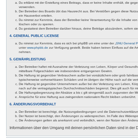
Du erklärst mit der Erstellung eines Beitrags, dass er keine Inhalte enthält, die g
verwenden.
Der Betreiber des Boards übt das Hausrecht aus. Bei Verstößen gegen diese Nutzu
ein Hausverbot erteilen.
Du nimmst zur Kenntnis, dass der Betreiber keine Verantwortung für die Inhalte von 
löschen oder zu sperren.
Du gestattest dem Betreiber darüber hinaus, deine Beiträge abzuändern, sofern si
4. GENERAL PUBLIC LICENSE
Du nimmst zur Kenntnis, dass es sich bei phpBB um eine unter der „
GNU General Pu
unter
www.phpbb.de
zur Verfügung gestellt. Beide haben keinen Einfluss auf die A
nehmen.
5. GEWÄHRLEISTUNG
Der Betreiber haftet mit Ausnahme der Verletzung von Leben, Körper und Gesundheit u
mittelbare Folgeschäden wie insbesondere entgangenen Gewinn.
Die Haftung ist gegenüber Verbrauchern außer bei vorsätzlichem oder grob fahrläss
typischerweise vorhersehbaren Schäden und im übrigen der Höhe nach auf die vert
Die Haftung ist gegenüber Unternehmern außer bei der Verletzung von Leben, Körp
nach auf die vertragstypischen Durchschnittsschäden begrenzt. Dies gilt auch für
Die Haftungsbegrenzung der Absätze a bis c gilt sinngemäß auch zugunsten der Mita
Ansprüche für eine Haftung aus zwingendem nationalem Recht bleiben unberührt.
6. ÄNDERUNGSVORBEHALT
Der Betreiber ist berechtigt, die Nutzungsbedingungen und die Datenschutzerklärun
Der Nutzer ist berechtigt, den Änderungen zu widersprechen. Im Falle des Widerspr
Die Änderungen gelten als anerkannt und verbindlich, wenn der Nutzer den Änder
Informationen über den Umgang mit deinen persönlichen Daten sind in der D