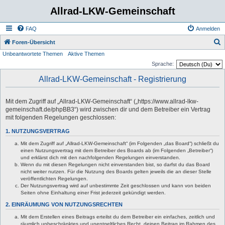
Allrad-LKW-Gemeinschaft
FAQ
Anmelden
S
Foren-Übersicht
Unbeantwortete Themen
Aktive Themen
u
Sprache:
c
Allrad-LKW-Gemeinschaft - Registrierung
h
e
Mit dem Zugriff auf „Allrad-LKW-Gemeinschaft“ („https://www.allrad-lkw-
gemeinschaft.de/phpBB3“) wird zwischen dir und dem Betreiber ein Vertrag
mit folgenden Regelungen geschlossen:
1. NUTZUNGSVERTRAG
Mit dem Zugriff auf „Allrad-LKW-Gemeinschaft“ (im Folgenden „das Board“) schließt du
einen Nutzungsvertrag mit dem Betreiber des Boards ab (im Folgenden „Betreiber“)
und erklärst dich mit den nachfolgenden Regelungen einverstanden.
Wenn du mit diesen Regelungen nicht einverstanden bist, so darfst du das Board
nicht weiter nutzen. Für die Nutzung des Boards gelten jeweils die an dieser Stelle
veröffentlichten Regelungen.
Der Nutzungsvertrag wird auf unbestimmte Zeit geschlossen und kann von beiden
Seiten ohne Einhaltung einer Frist jederzeit gekündigt werden.
2. EINRÄUMUNG VON NUTZUNGSRECHTEN
Mit dem Erstellen eines Beitrags erteilst du dem Betreiber ein einfaches, zeitlich und
räumlich unbeschränktes und unentgeltliches Recht, deinen Beitrag im Rahmen des