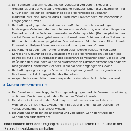
Der Betreiber haftet mit Ausnahme der Verletzung von Leben, Körper und
Gesundheit und der Verletzung wesentlicher Vertragspflichten (Kardinalpflichten) nur
für Schäden, die auf ein vorsätzliches oder grob fahrlässiges Verhalten
zurückzuführen sind. Dies gilt auch für mittelbare Folgeschäden wie insbesondere
entgangenen Gewinn.
Die Haftung ist gegenüber Verbrauchern außer bei vorsätzlichem oder grob
fahrlässigem Verhalten oder bei Schäden aus der Verletzung von Leben, Körper und
Gesundheit und der Verletzung wesentlicher Vertragspflichten (Kardinalpflichten) auf
die bei Vertragsschluss typischerweise vorhersehbaren Schäden und im übrigen der
Höhe nach auf die vertragstypischen Durchschnittsschäden begrenzt. Dies gilt auch
für mittelbare Folgeschäden wie insbesondere entgangenen Gewinn.
Die Haftung ist gegenüber Unternehmern außer bei der Verletzung von Leben,
Körper und Gesundheit oder vorsätzlichem oder grob fahrlässigem Verhalten des
Betreibers auf die bei Vertragsschluss typischerweise vorhersehbaren Schäden und
im Übrigen der Höhe nach auf die vertragstypischen Durchschnittsschäden begrenzt.
Dies gilt auch für mittelbare Schäden, insbesondere entgangenen Gewinn.
Die Haftungsbegrenzung der Absätze a bis c gilt sinngemäß auch zugunsten der
Mitarbeiter und Erfüllungsgehilfen des Betreibers.
Ansprüche für eine Haftung aus zwingendem nationalem Recht bleiben unberührt.
6. ÄNDERUNGSVORBEHALT
Der Betreiber ist berechtigt, die Nutzungsbedingungen und die Datenschutzerklärung
zu ändern. Die Änderung wird dem Nutzer per E-Mail mitgeteilt.
Der Nutzer ist berechtigt, den Änderungen zu widersprechen. Im Falle des
Widerspruchs erlischt das zwischen dem Betreiber und dem Nutzer bestehende
Vertragsverhältnis mit sofortiger Wirkung.
Die Änderungen gelten als anerkannt und verbindlich, wenn der Nutzer den
Änderungen zugestimmt hat.
Informationen über den Umgang mit deinen persönlichen Daten sind in der
Datenschutzerklärung enthalten.