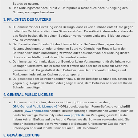
Boards zu nutzen.
Das Nutzungsrecht nach Punkt 2, Unterpunkt a bleibt auch nach Kündigung des
Nutzungsvertrages bestehen.
3. PFLICHTEN DES NUTZERS
Du erklärst mit der Erstellung eines Beitrags, dass er keine Inhalte enthält, die gegen
geltendes Recht oder die guten Sitten verstoßen. Du erklärst insbesondere, dass du
das Recht besitzt, die in deinen Beiträgen verwendeten Links und Bilder zu setzen
bzw. zu verwenden.
Der Betreiber des Boards übt das Hausrecht aus. Bei Verstößen gegen diese
Nutzungsbedingungen oder anderer im Board veröffentlichten Regeln kann der
Betreiber dich nach Abmahnung zeitweise oder dauerhaft von der Nutzung dieses
Boards ausschließen und dir ein Hausverbot erteilen.
Du nimmst zur Kenntnis, dass der Betreiber keine Verantwortung für die Inhalte von
Beiträgen übernimmt, die er nicht selbst erstellt hat oder die er nicht zur Kenntnis
genommen hat. Du gestattest dem Betreiber, dein Benutzerkonto, Beiträge und
Funktionen jederzeit zu löschen oder zu sperren.
Du gestattest dem Betreiber darüber hinaus, deine Beiträge abzuändern, sofern sie
gegen o. g. Regeln verstoßen oder geeignet sind, dem Betreiber oder einem Dritten
Schaden zuzufügen.
4. GENERAL PUBLIC LICENSE
Du nimmst zur Kenntnis, dass es sich bei phpBB um eine unter der „
GNU General Public License v2
“ (GPL) bereitgestellten Foren-Software von phpBB
Limited (
www.phpbb.com
) handelt; deutschsprachige Informationen werden durch die
deutschsprachige Community unter
www.phpbb.de
zur Verfügung gestellt. Beide
haben keinen Einfluss auf die Art und Weise, wie die Software verwendet wird. Sie
können insbesondere die Verwendung der Software für bestimmte Zwecke nicht
untersagen oder auf Inhalte fremder Foren Einfluss nehmen.
5. GEWÄHRLEISTUNG