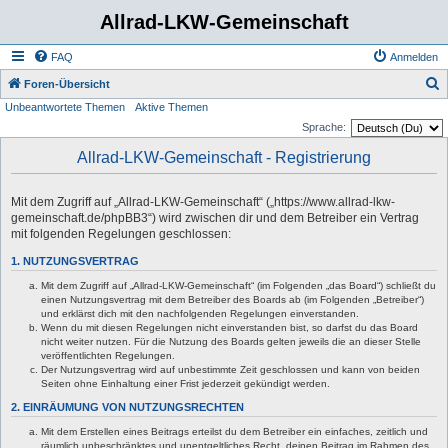
Allrad-LKW-Gemeinschaft
FAQ
Anmelden
S
Foren-Übersicht
Unbeantwortete Themen
Aktive Themen
u
Sprache:
c
Allrad-LKW-Gemeinschaft - Registrierung
h
e
Mit dem Zugriff auf „Allrad-LKW-Gemeinschaft“ („https://www.allrad-lkw-
gemeinschaft.de/phpBB3“) wird zwischen dir und dem Betreiber ein Vertrag
mit folgenden Regelungen geschlossen:
1. NUTZUNGSVERTRAG
Mit dem Zugriff auf „Allrad-LKW-Gemeinschaft“ (im Folgenden „das Board“) schließt du
einen Nutzungsvertrag mit dem Betreiber des Boards ab (im Folgenden „Betreiber“)
und erklärst dich mit den nachfolgenden Regelungen einverstanden.
Wenn du mit diesen Regelungen nicht einverstanden bist, so darfst du das Board
nicht weiter nutzen. Für die Nutzung des Boards gelten jeweils die an dieser Stelle
veröffentlichten Regelungen.
Der Nutzungsvertrag wird auf unbestimmte Zeit geschlossen und kann von beiden
Seiten ohne Einhaltung einer Frist jederzeit gekündigt werden.
2. EINRÄUMUNG VON NUTZUNGSRECHTEN
Mit dem Erstellen eines Beitrags erteilst du dem Betreiber ein einfaches, zeitlich und
räumlich unbeschränktes und unentgeltliches Recht, deinen Beitrag im Rahmen des