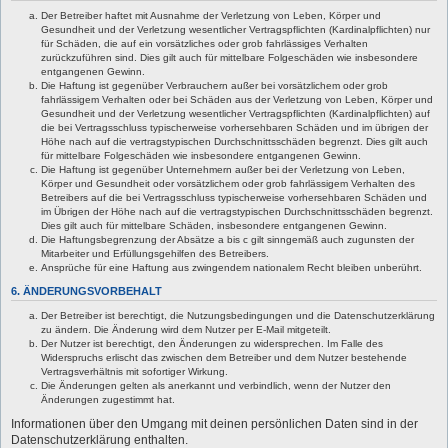
Der Betreiber haftet mit Ausnahme der Verletzung von Leben, Körper und
Gesundheit und der Verletzung wesentlicher Vertragspflichten (Kardinalpflichten) nur
für Schäden, die auf ein vorsätzliches oder grob fahrlässiges Verhalten
zurückzuführen sind. Dies gilt auch für mittelbare Folgeschäden wie insbesondere
entgangenen Gewinn.
Die Haftung ist gegenüber Verbrauchern außer bei vorsätzlichem oder grob
fahrlässigem Verhalten oder bei Schäden aus der Verletzung von Leben, Körper und
Gesundheit und der Verletzung wesentlicher Vertragspflichten (Kardinalpflichten) auf
die bei Vertragsschluss typischerweise vorhersehbaren Schäden und im übrigen der
Höhe nach auf die vertragstypischen Durchschnittsschäden begrenzt. Dies gilt auch
für mittelbare Folgeschäden wie insbesondere entgangenen Gewinn.
Die Haftung ist gegenüber Unternehmern außer bei der Verletzung von Leben,
Körper und Gesundheit oder vorsätzlichem oder grob fahrlässigem Verhalten des
Betreibers auf die bei Vertragsschluss typischerweise vorhersehbaren Schäden und
im Übrigen der Höhe nach auf die vertragstypischen Durchschnittsschäden begrenzt.
Dies gilt auch für mittelbare Schäden, insbesondere entgangenen Gewinn.
Die Haftungsbegrenzung der Absätze a bis c gilt sinngemäß auch zugunsten der
Mitarbeiter und Erfüllungsgehilfen des Betreibers.
Ansprüche für eine Haftung aus zwingendem nationalem Recht bleiben unberührt.
6. ÄNDERUNGSVORBEHALT
Der Betreiber ist berechtigt, die Nutzungsbedingungen und die Datenschutzerklärung
zu ändern. Die Änderung wird dem Nutzer per E-Mail mitgeteilt.
Der Nutzer ist berechtigt, den Änderungen zu widersprechen. Im Falle des
Widerspruchs erlischt das zwischen dem Betreiber und dem Nutzer bestehende
Vertragsverhältnis mit sofortiger Wirkung.
Die Änderungen gelten als anerkannt und verbindlich, wenn der Nutzer den
Änderungen zugestimmt hat.
Informationen über den Umgang mit deinen persönlichen Daten sind in der
Datenschutzerklärung enthalten.