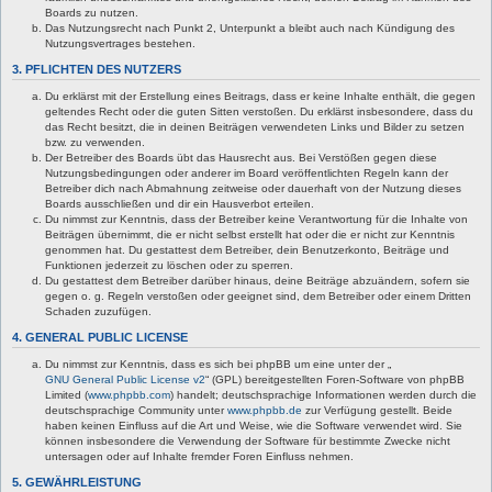
Boards zu nutzen.
Das Nutzungsrecht nach Punkt 2, Unterpunkt a bleibt auch nach Kündigung des
Nutzungsvertrages bestehen.
3. PFLICHTEN DES NUTZERS
Du erklärst mit der Erstellung eines Beitrags, dass er keine Inhalte enthält, die gegen
geltendes Recht oder die guten Sitten verstoßen. Du erklärst insbesondere, dass du
das Recht besitzt, die in deinen Beiträgen verwendeten Links und Bilder zu setzen
bzw. zu verwenden.
Der Betreiber des Boards übt das Hausrecht aus. Bei Verstößen gegen diese
Nutzungsbedingungen oder anderer im Board veröffentlichten Regeln kann der
Betreiber dich nach Abmahnung zeitweise oder dauerhaft von der Nutzung dieses
Boards ausschließen und dir ein Hausverbot erteilen.
Du nimmst zur Kenntnis, dass der Betreiber keine Verantwortung für die Inhalte von
Beiträgen übernimmt, die er nicht selbst erstellt hat oder die er nicht zur Kenntnis
genommen hat. Du gestattest dem Betreiber, dein Benutzerkonto, Beiträge und
Funktionen jederzeit zu löschen oder zu sperren.
Du gestattest dem Betreiber darüber hinaus, deine Beiträge abzuändern, sofern sie
gegen o. g. Regeln verstoßen oder geeignet sind, dem Betreiber oder einem Dritten
Schaden zuzufügen.
4. GENERAL PUBLIC LICENSE
Du nimmst zur Kenntnis, dass es sich bei phpBB um eine unter der „
GNU General Public License v2
“ (GPL) bereitgestellten Foren-Software von phpBB
Limited (
www.phpbb.com
) handelt; deutschsprachige Informationen werden durch die
deutschsprachige Community unter
www.phpbb.de
zur Verfügung gestellt. Beide
haben keinen Einfluss auf die Art und Weise, wie die Software verwendet wird. Sie
können insbesondere die Verwendung der Software für bestimmte Zwecke nicht
untersagen oder auf Inhalte fremder Foren Einfluss nehmen.
5. GEWÄHRLEISTUNG