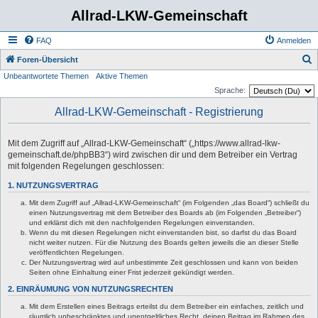
Allrad-LKW-Gemeinschaft
FAQ
Anmelden
S
Foren-Übersicht
Unbeantwortete Themen
Aktive Themen
u
Sprache:
c
Allrad-LKW-Gemeinschaft - Registrierung
h
e
Mit dem Zugriff auf „Allrad-LKW-Gemeinschaft“ („https://www.allrad-lkw-
gemeinschaft.de/phpBB3“) wird zwischen dir und dem Betreiber ein Vertrag
mit folgenden Regelungen geschlossen:
1. NUTZUNGSVERTRAG
Mit dem Zugriff auf „Allrad-LKW-Gemeinschaft“ (im Folgenden „das Board“) schließt du
einen Nutzungsvertrag mit dem Betreiber des Boards ab (im Folgenden „Betreiber“)
und erklärst dich mit den nachfolgenden Regelungen einverstanden.
Wenn du mit diesen Regelungen nicht einverstanden bist, so darfst du das Board
nicht weiter nutzen. Für die Nutzung des Boards gelten jeweils die an dieser Stelle
veröffentlichten Regelungen.
Der Nutzungsvertrag wird auf unbestimmte Zeit geschlossen und kann von beiden
Seiten ohne Einhaltung einer Frist jederzeit gekündigt werden.
2. EINRÄUMUNG VON NUTZUNGSRECHTEN
Mit dem Erstellen eines Beitrags erteilst du dem Betreiber ein einfaches, zeitlich und
räumlich unbeschränktes und unentgeltliches Recht, deinen Beitrag im Rahmen des