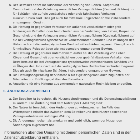
Der Betreiber haftet mit Ausnahme der Verletzung von Leben, Körper und
Gesundheit und der Verletzung wesentlicher Vertragspflichten (Kardinalpflichten) nur
für Schäden, die auf ein vorsätzliches oder grob fahrlässiges Verhalten
zurückzuführen sind. Dies gilt auch für mittelbare Folgeschäden wie insbesondere
entgangenen Gewinn.
Die Haftung ist gegenüber Verbrauchern außer bei vorsätzlichem oder grob
fahrlässigem Verhalten oder bei Schäden aus der Verletzung von Leben, Körper und
Gesundheit und der Verletzung wesentlicher Vertragspflichten (Kardinalpflichten) auf
die bei Vertragsschluss typischerweise vorhersehbaren Schäden und im übrigen der
Höhe nach auf die vertragstypischen Durchschnittsschäden begrenzt. Dies gilt auch
für mittelbare Folgeschäden wie insbesondere entgangenen Gewinn.
Die Haftung ist gegenüber Unternehmern außer bei der Verletzung von Leben,
Körper und Gesundheit oder vorsätzlichem oder grob fahrlässigem Verhalten des
Betreibers auf die bei Vertragsschluss typischerweise vorhersehbaren Schäden und
im Übrigen der Höhe nach auf die vertragstypischen Durchschnittsschäden begrenzt.
Dies gilt auch für mittelbare Schäden, insbesondere entgangenen Gewinn.
Die Haftungsbegrenzung der Absätze a bis c gilt sinngemäß auch zugunsten der
Mitarbeiter und Erfüllungsgehilfen des Betreibers.
Ansprüche für eine Haftung aus zwingendem nationalem Recht bleiben unberührt.
6. ÄNDERUNGSVORBEHALT
Der Betreiber ist berechtigt, die Nutzungsbedingungen und die Datenschutzerklärung
zu ändern. Die Änderung wird dem Nutzer per E-Mail mitgeteilt.
Der Nutzer ist berechtigt, den Änderungen zu widersprechen. Im Falle des
Widerspruchs erlischt das zwischen dem Betreiber und dem Nutzer bestehende
Vertragsverhältnis mit sofortiger Wirkung.
Die Änderungen gelten als anerkannt und verbindlich, wenn der Nutzer den
Änderungen zugestimmt hat.
Informationen über den Umgang mit deinen persönlichen Daten sind in der
Datenschutzerklärung enthalten.