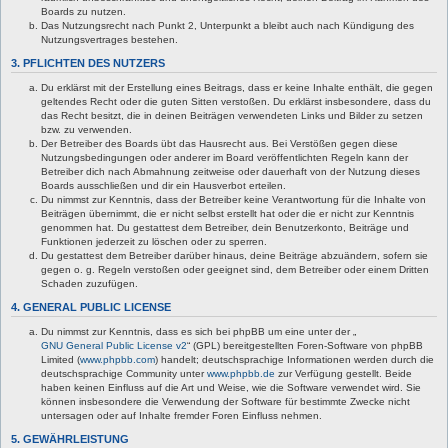
Boards zu nutzen.
Das Nutzungsrecht nach Punkt 2, Unterpunkt a bleibt auch nach Kündigung des
Nutzungsvertrages bestehen.
3. PFLICHTEN DES NUTZERS
Du erklärst mit der Erstellung eines Beitrags, dass er keine Inhalte enthält, die gegen
geltendes Recht oder die guten Sitten verstoßen. Du erklärst insbesondere, dass du
das Recht besitzt, die in deinen Beiträgen verwendeten Links und Bilder zu setzen
bzw. zu verwenden.
Der Betreiber des Boards übt das Hausrecht aus. Bei Verstößen gegen diese
Nutzungsbedingungen oder anderer im Board veröffentlichten Regeln kann der
Betreiber dich nach Abmahnung zeitweise oder dauerhaft von der Nutzung dieses
Boards ausschließen und dir ein Hausverbot erteilen.
Du nimmst zur Kenntnis, dass der Betreiber keine Verantwortung für die Inhalte von
Beiträgen übernimmt, die er nicht selbst erstellt hat oder die er nicht zur Kenntnis
genommen hat. Du gestattest dem Betreiber, dein Benutzerkonto, Beiträge und
Funktionen jederzeit zu löschen oder zu sperren.
Du gestattest dem Betreiber darüber hinaus, deine Beiträge abzuändern, sofern sie
gegen o. g. Regeln verstoßen oder geeignet sind, dem Betreiber oder einem Dritten
Schaden zuzufügen.
4. GENERAL PUBLIC LICENSE
Du nimmst zur Kenntnis, dass es sich bei phpBB um eine unter der „
GNU General Public License v2
“ (GPL) bereitgestellten Foren-Software von phpBB
Limited (
www.phpbb.com
) handelt; deutschsprachige Informationen werden durch die
deutschsprachige Community unter
www.phpbb.de
zur Verfügung gestellt. Beide
haben keinen Einfluss auf die Art und Weise, wie die Software verwendet wird. Sie
können insbesondere die Verwendung der Software für bestimmte Zwecke nicht
untersagen oder auf Inhalte fremder Foren Einfluss nehmen.
5. GEWÄHRLEISTUNG